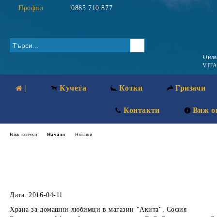
Профил
0885 710 877
Онл
VITA
|
Кучета
Котки
Гризачи
Контакти
Виж о
Виж всички
Начало
Новини
Дата: 2016-04-11
Храна за домашни любимци в магазин "Акита", София