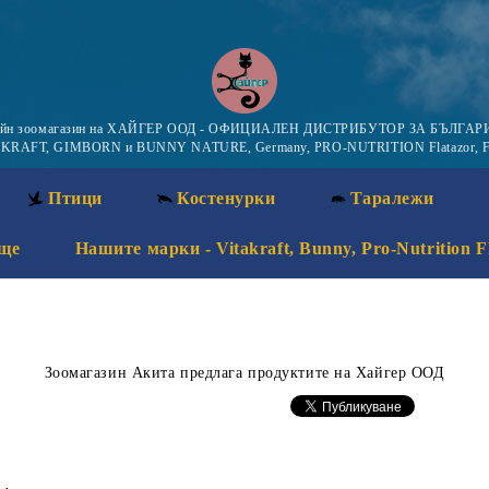
айн зоомагазин на ХАЙГЕР ООД - ОФИЦИАЛЕН ДИСТРИБУТОР ЗА БЪЛГАРИ
KRAFT, GIMBORN и BUNNY NATURE, Germany, PRO-NUTRITION Flatazor, F
Птици
Костенурки
Таралежи
ще
Нашите марки - Vitakraft, Bunny, Pro-Nutrition F
Зоомагазин Акита предлага продуктите на Хайгер ООД