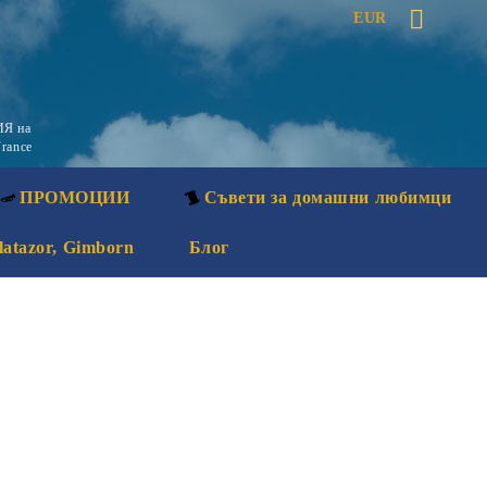
EUR
Я на
rance
ПРОМОЦИИ
Съвети за домашни любимци
latazor, Gimborn
Блог