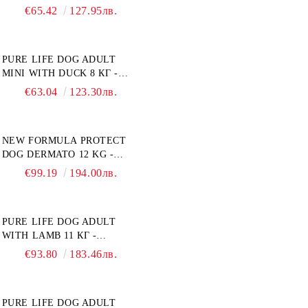
ГРАТИС - ПЪЛНОЦЕННА
НАДНОРМЕНО ТЕГЛО".
€65.42
127.95лв.
ХРАНА ЗА ПОРАСНАЛИ
"РЕГУЛИРАНЕ НА ВНОСА
КУЧЕТА ОТ СРЕДНИ
НА ГЛЮКОЗА (DIABETES
ПОРОДИ. ПРОИЗВЕДЕНА
MELLITUS)."
PURE LIFE DOG ADULT
ВЪВ ФРАНЦИЯ.
MINI WITH DUCK 8 КГ -
ПЪЛНОЦЕННА ХРАНА ЗА
€63.04
123.30лв.
ПОРАСНАЛИ КУЧЕТА ОТ
ДРЕБНИ ПОРОДИ НА
ВЪЗРАСТ НАД 10 МЕСЕЦА И
NEW FORMULA PROTECT
С ТЕГЛО ПОД 10 КГ, С
DOG DERMATO 12 KG -
ПАТИЦА. БЕЗ ЗЪРНО, БЕЗ
ПЪЛНОЦЕННА ДИЕТИЧНА
ГЛУТЕН. ПРОИЗВЕДЕНА
€99.19
194.00лв.
ХРАНА ЗА КУЧЕТА СЪС
ВЪВ ФРАНЦИЯ.
СПЕЦИФИЧНИ
ХРАНИТЕЛНИ
PURE LIFE DOG ADULT
ПОТРЕБНОСТИ -
WITH LAMB 11 КГ -
"ПОДПОМАГАНЕ НА
ПЪЛНОЦЕННА ХРАНА ЗА
КОЖНАТА ФУНКЦИЯ ПРИ
€93.80
183.46лв.
ПОРАСНАЛИ КУЧЕТА С
ДЕРМАТОЗИ И СИЛНО
ЧУВСТВИТЕЛНО
ИЗРАЗЕНА ЗАГУБА НА
ХРАНОСМИЛАНЕ, С АГНЕ.
КОЗИНА". "НАМАЛЯВАНЕ
PURE LIFE DOG ADULT
ПОДХОДЯЩА ЗА КУЧЕТА
НА НЕПОНОСИМОСТТА