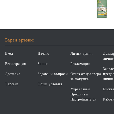
Бързи връзки:
Вход
Начало
Лични данни
Декла
лични
Регистрация
За нас
Рекламации
Заявле
Доставка
Задавани въпроси
Отказ от договора
предос
за покупка
лични
Търсене
Общи условия
Управлявай
Бискв
Профила и
Настройките си
Работ