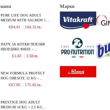
авани
Марки
PURE LIFE DOG ADULT
MEDIUM WITH SALMON 12
КГ - ПЪЛНОЦЕННА ХРАНА
€84.01
164.31лв.
ЗА ПОРАСНАЛИ КУЧЕТА ОТ
СРЕДНИ ПОРОДИ НА
ВЪЗРАСТ НАД 1 Г, С ТЕГЛО
ПАУЧ ЗА КОТКИ ПОЕЗИЯ
ОТ 10 – 25 КГ, СЪС СЬОМГА.
ПИЛЕШКО ФИЛЕ -
БЕЗ ЗЪРНО, БЕЗ ГЛУТЕН.
ПРОМОКОМПЛЕКТ 3 БР.
ПРОИЗВЕДЕНА ВЪВ
€1.83
3.58лв.
ФРАНЦИЯ.
NEW FORMULA PROTECT
DOG OBESITE 12 KG -
ПЪЛНОЦЕННА ДИЕТИЧНА
€87.85
171.82лв.
ХРАНА ЗА КУЧЕТА СЪС
СПЕЦИФИЧНИ
ХРАНИТЕЛНИ
PRESTIGE DOG ADULT
ПОТРЕБНОСТИ:
MEDIUM 14 KG + 2,5 KG
"НАМАЛЯВАНЕ НА