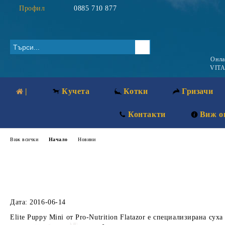
Профил
0885 710 877
Онл
VITA
|
Кучета
Котки
Гризачи
Контакти
Виж о
Виж всички
Начало
Новини
Дата: 2016-06-14
Elite Puppy Mini от Pro-Nutrition Flatazor е специализирана су