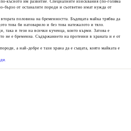
за по-късното им развитие. Специалните изисквания (по-голяма
по-бързо от останалите породи и съответно имат нужда от
 втората половина на бременността. Бъдещата майка трябва да
ото това би натоварило и без това натежалото и тяло.
и, така и тези на всички кученца, които кърми. Затова е
то не е бременна. Съдържанието на протеини в храната и е от
породи, а най-добре е тази храна да е същата, която майката е
оди.