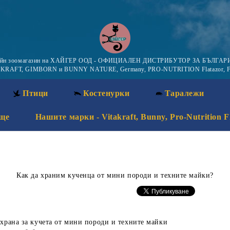
айн зоомагазин на ХАЙГЕР ООД - ОФИЦИАЛЕН ДИСТРИБУТОР ЗА БЪЛГАРИ
KRAFT, GIMBORN и BUNNY NATURE, Germany, PRO-NUTRITION Flatazor, F
Птици
Костенурки
Таралежи
ще
Нашите марки - Vitakraft, Bunny, Pro-Nutrition F
Как да храним кученца от мини породи и техните майки?
ха храна за кучета от мини породи и техните майки