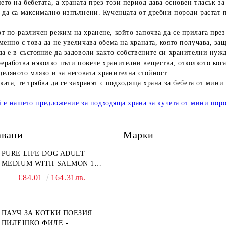
ието на бебетата, а храната през този период дава основен тласък 
 да са максимално изпълнени. Кученцата от дребни породи растат 
т по-различен режим на хранене, който започва да се прилага през
енно с това да не увеличава обема на храната, която получава, защ
да е в състояние да задоволи както собствените си хранителни нужд
работва няколко пъти повече хранителни вещества, отколкото кога
тделяното мляко и за неговата хранителна стойност.
ката, те трябва да се захранят с подходяща храна за бебета от мини 
ini е нашето предложение за подходяща храна за кучета от мини пор
авани
Марки
PURE LIFE DOG ADULT
MEDIUM WITH SALMON 12
КГ - ПЪЛНОЦЕННА ХРАНА
€84.01
164.31лв.
ЗА ПОРАСНАЛИ КУЧЕТА ОТ
СРЕДНИ ПОРОДИ НА
ВЪЗРАСТ НАД 1 Г, С ТЕГЛО
ПАУЧ ЗА КОТКИ ПОЕЗИЯ
ОТ 10 – 25 КГ, СЪС СЬОМГА.
ПИЛЕШКО ФИЛЕ -
БЕЗ ЗЪРНО, БЕЗ ГЛУТЕН.