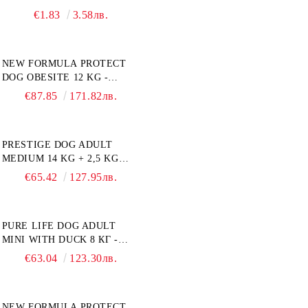
ПРОМОКОМПЛЕКТ 3 БР.
ПРОИЗВЕДЕНА ВЪВ
€1.83
3.58лв.
ФРАНЦИЯ.
NEW FORMULA PROTECT
DOG OBESITE 12 KG -
ПЪЛНОЦЕННА ДИЕТИЧНА
€87.85
171.82лв.
ХРАНА ЗА КУЧЕТА СЪС
СПЕЦИФИЧНИ
ХРАНИТЕЛНИ
PRESTIGE DOG ADULT
ПОТРЕБНОСТИ:
MEDIUM 14 KG + 2,5 KG
"НАМАЛЯВАНЕ НА
ГРАТИС - ПЪЛНОЦЕННА
НАДНОРМЕНО ТЕГЛО".
€65.42
127.95лв.
ХРАНА ЗА ПОРАСНАЛИ
"РЕГУЛИРАНЕ НА ВНОСА
КУЧЕТА ОТ СРЕДНИ
НА ГЛЮКОЗА (DIABETES
ПОРОДИ. ПРОИЗВЕДЕНА
MELLITUS)."
PURE LIFE DOG ADULT
ВЪВ ФРАНЦИЯ.
MINI WITH DUCK 8 КГ -
ПЪЛНОЦЕННА ХРАНА ЗА
€63.04
123.30лв.
ПОРАСНАЛИ КУЧЕТА ОТ
ДРЕБНИ ПОРОДИ НА
ВЪЗРАСТ НАД 10 МЕСЕЦА И
NEW FORMULA PROTECT