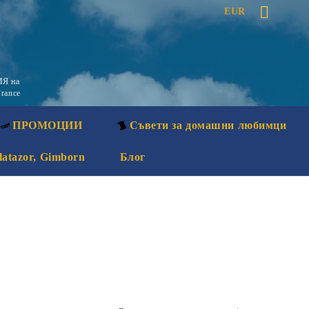
EUR
Я на
rance
ПРОМОЦИИ
Съвети за домашни любимци
latazor, Gimborn
Блог