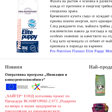
Фазата на растеж е основна в развит
нужда от протеини и енергия) трябва
специална храна.
Бременните кучета също се нуждаят о
приема повече енергия, като едноврем
След раждането пък, майката трябва 
изключително важно да поглъща и пре
особено значение за качеството на о
След като кученцата се отбият от май
приемала в периода на кърмене.
Pro-Nutrition Flatazor Elite Puppy M
Новини
Най-прод
Оперативна програма „Иновации и
конкурентоспособност“
„ХАЙГЕР“ ЕООД изпълнява проект по
Процедура BG16RFOP002-2.073 „Подкрепа
на микро и малки предприятия за
преодоляване на икономическите