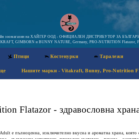
айн зоомагазин на ХАЙГЕР ООД - ОФИЦИАЛЕН ДИСТРИБУТОР ЗА БЪЛГАРИ
KRAFT, GIMBORN и BUNNY NATURE, Germany, PRO-NUTRITION Flatazor, F
Птици
Костенурки
Таралежи
ще
Нашите марки - Vitakraft, Bunny, Pro-Nutrition F
ition Flatazor - здравословна хра
 Adult
е пълноценна, изключително вкусна и ароматна храна, която 