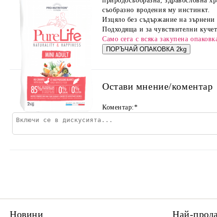
природосъобразна, здравословна хр
съобразно вродения му инстинкт.
Изцяло без съдържание на зърнени 
Подходяща и за чувствителни кучета
Само сега с всяка закупена опаков
ПОРЪЧАЙ ОПАКОВКА 2kg
Остави мнение/коментар
Коментар:
*
Новини
Най-прод