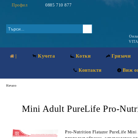
Профил
0885 710 877
Онл
VITA
|
Кучета
Котки
Гризачи
Контакти
Виж о
Начало
Mini Adult PureLife Pro-Nutr
Pro-Nutrition Flatazor PureLife Mini