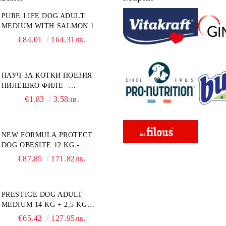
PURE LIFE DOG ADULT
MEDIUM WITH SALMON 12
КГ - ПЪЛНОЦЕННА ХРАНА
€84.01
164.31лв.
ЗА ПОРАСНАЛИ КУЧЕТА ОТ
СРЕДНИ ПОРОДИ НА
ВЪЗРАСТ НАД 1 Г, С ТЕГЛО
ПАУЧ ЗА КОТКИ ПОЕЗИЯ
ОТ 10 – 25 КГ, СЪС СЬОМГА.
ПИЛЕШКО ФИЛЕ -
БЕЗ ЗЪРНО, БЕЗ ГЛУТЕН.
ПРОМОКОМПЛЕКТ 3 БР.
ПРОИЗВЕДЕНА ВЪВ
€1.83
3.58лв.
ФРАНЦИЯ.
NEW FORMULA PROTECT
DOG OBESITE 12 KG -
ПЪЛНОЦЕННА ДИЕТИЧНА
€87.85
171.82лв.
ХРАНА ЗА КУЧЕТА СЪС
СПЕЦИФИЧНИ
ХРАНИТЕЛНИ
PRESTIGE DOG ADULT
ПОТРЕБНОСТИ:
MEDIUM 14 KG + 2,5 KG
"НАМАЛЯВАНЕ НА
ГРАТИС - ПЪЛНОЦЕННА
НАДНОРМЕНО ТЕГЛО".
€65.42
127.95лв.
ХРАНА ЗА ПОРАСНАЛИ
"РЕГУЛИРАНЕ НА ВНОСА