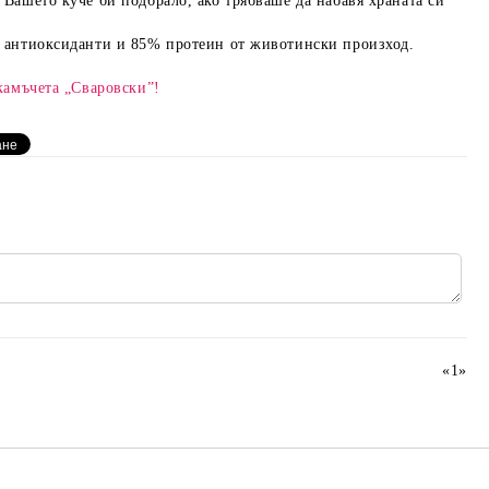
 Вашето куче би подбрало, ако трябваше да набавя храната си
ни антиоксиданти и 85% протеин от животински произход.
камъчета „Сваровски”!
«
1
»