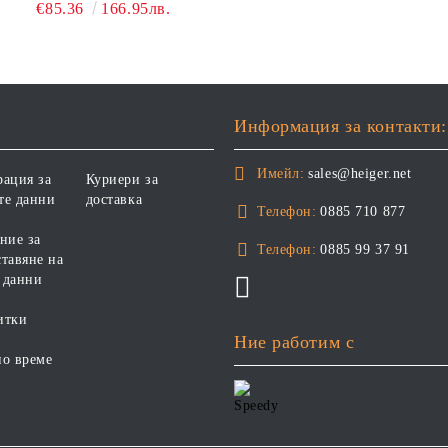
WITH CHICKEN 12 КГ -
ВЪЗРАСТ НАД 1 ГОДИНА.
ХРАНИ
€85.36
166.95лв.
ПЪЛНОЦЕННА ХРАНА ЗА
БЕЗ ЗЪРНО, БЕЗ ГЛУТЕН.
ПОРАСНАЛИ КУЧЕТА СЪС
ПРОИЗВЕДЕНА ВЪВ
СКЛОННОСТ КЪМ
ФРАНЦИЯ.
НАДНОРМЕНО ТЕГЛО И/
ИЛИ КАСТРИРАНИ КУЧЕТА
ОТ ВСИЧКИ ПОРОДИ НА
Информация за контакти:
ВЪЗРАСТ НАД 1 ГОДИНА, С
ПИЛЕ. БЕЗ ЗЪРНО, БЕЗ
Имейл:
sales@heiger.net
рация за
Куриери за
ГЛУТЕН. ПРОИЗВОДСТВО
те данни
доставка
ФРАНЦИЯ.
Телефон:
0885 710 877
ние за
Телефон:
0885 99 37 91
тавяне на
 данни
итки
Ние работим с
но време