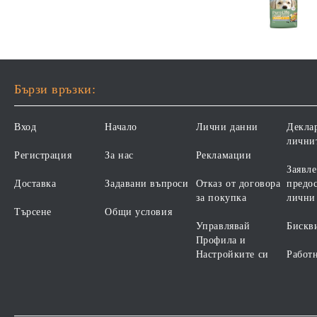
Бързи връзки:
Вход
Начало
Лични данни
Декла
лични
Регистрация
За нас
Рекламации
Заявле
Доставка
Задавани въпроси
Отказ от договора
предос
за покупка
лични
Търсене
Общи условия
Управлявай
Бискв
Профила и
Настройките си
Работ