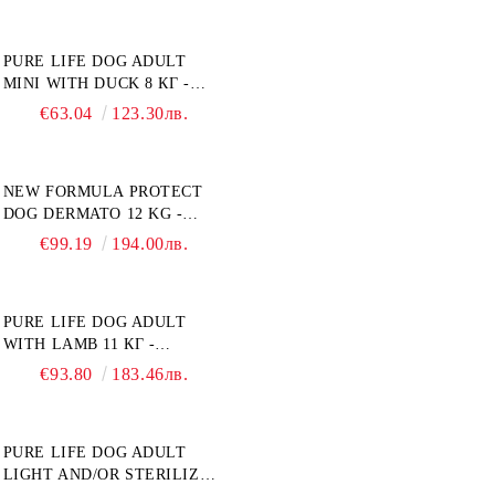
КУЧЕТА ОТ СРЕДНИ
НА ГЛЮКОЗА (DIABETES
ПОРОДИ. ПРОИЗВЕДЕНА
MELLITUS)."
PURE LIFE DOG ADULT
ВЪВ ФРАНЦИЯ.
MINI WITH DUCK 8 КГ -
ПЪЛНОЦЕННА ХРАНА ЗА
€63.04
123.30лв.
ПОРАСНАЛИ КУЧЕТА ОТ
ДРЕБНИ ПОРОДИ НА
ВЪЗРАСТ НАД 10 МЕСЕЦА И
NEW FORMULA PROTECT
С ТЕГЛО ПОД 10 КГ, С
DOG DERMATO 12 KG -
ПАТИЦА. БЕЗ ЗЪРНО, БЕЗ
ПЪЛНОЦЕННА ДИЕТИЧНА
ГЛУТЕН. ПРОИЗВЕДЕНА
€99.19
194.00лв.
ХРАНА ЗА КУЧЕТА СЪС
ВЪВ ФРАНЦИЯ.
СПЕЦИФИЧНИ
ХРАНИТЕЛНИ
PURE LIFE DOG ADULT
ПОТРЕБНОСТИ -
WITH LAMB 11 КГ -
"ПОДПОМАГАНЕ НА
ПЪЛНОЦЕННА ХРАНА ЗА
КОЖНАТА ФУНКЦИЯ ПРИ
€93.80
183.46лв.
ПОРАСНАЛИ КУЧЕТА С
ДЕРМАТОЗИ И СИЛНО
ЧУВСТВИТЕЛНО
ИЗРАЗЕНА ЗАГУБА НА
ХРАНОСМИЛАНЕ, С АГНЕ.
КОЗИНА". "НАМАЛЯВАНЕ
PURE LIFE DOG ADULT
ПОДХОДЯЩА ЗА КУЧЕТА
НА НЕПОНОСИМОСТТА
LIGHT AND/OR STERILIZED
ОТ ВСИЧКИ ПОРОДИ НА
КЪМ НЯКОИ СЪСТАВКИ И