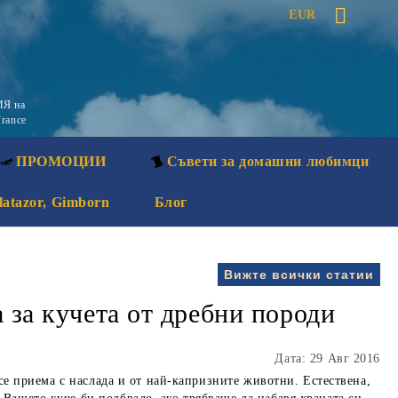
EUR
Я на
rance
ПРОМОЦИИ
Съвети за домашни любимци
latazor, Gimborn
Блог
Вижте всички статии
на за кучета от дребни породи
Дата: 29 Авг 2016
се приема с наслада и от най-капризните животни. Естествена,