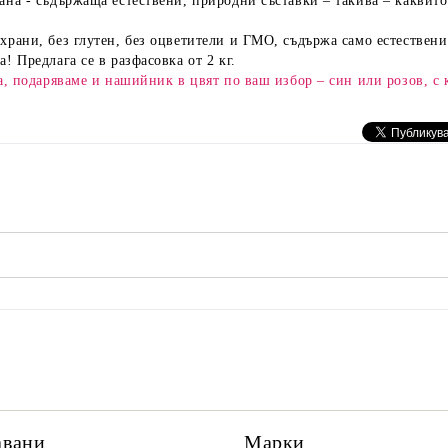
ана - съдържаща естествени, природни съставки – такива – каквито
храни, без глутен, без оцветители и ГМО, съдържа само естестве
! Предлага се в разфасовка от 2 кг.
ка, подаряваме и нашийник в цвят по ваш избор – син или розов, с 
авани
Марки