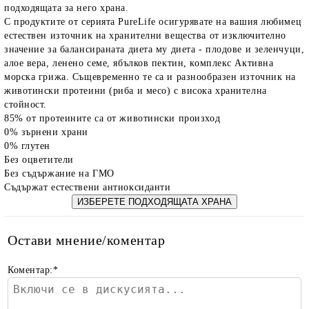
подходящата за него храна.
С продуктите от серията PureLife осигурявате на вашия любимец
естествен източник на хранителни вещества от изключително
значение за балансираната диета му диета - плодове и зеленчуци,
алое вера, ленено семе, ябълков пектин, комплекс Активна
морска грижа. Същевременно те са и разнообразен източник на
животински протеини (риба и месо) с висока хранителна
стойност.
85% от протеините са от животински произход
rition Flatazor,
0% зърнени храни
0% глутен
Без оцветители
Без съдържание на ГМО
Съдържат естествени антиоксиданти
ИЗБЕРЕТЕ ПОДХОДЯЩАТА ХРАНА
Остави мнение/коментар
Коментар:
*