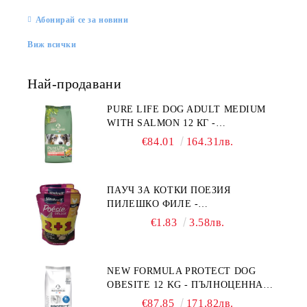
Абонирай се за новини
Виж всички
Най-продавани
PURE LIFE DOG ADULT MEDIUM
WITH SALMON 12 КГ -
ПЪЛНОЦЕННА ХРАНА ЗА
€84.01
164.31лв.
ПОРАСНАЛИ КУЧЕТА ОТ СРЕДНИ
ПОРОДИ НА ВЪЗРАСТ НАД 1 Г, С
ТЕГЛО ОТ 10 – 25 КГ, СЪС СЬОМГА.
ПАУЧ ЗА КОТКИ ПОЕЗИЯ
БЕЗ ЗЪРНО, БЕЗ ГЛУТЕН.
ПИЛЕШКО ФИЛЕ -
ПРОИЗВЕДЕНА ВЪВ ФРАНЦИЯ.
ПРОМОКОМПЛЕКТ 3 БР.
€1.83
3.58лв.
NEW FORMULA PROTECT DOG
OBESITE 12 KG - ПЪЛНОЦЕННА
ДИЕТИЧНА ХРАНА ЗА КУЧЕТА
€87.85
171.82лв.