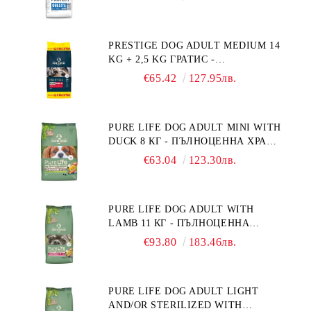
СЪС СПЕЦИФИЧНИ ХРАНИТЕЛНИ
ПОТРЕБНОСТИ: "НАМАЛЯВАНЕ
НА НАДНОРМЕНО ТЕГЛО".
PRESTIGE DOG ADULT MEDIUM 14
"РЕГУЛИРАНЕ НА ВНОСА НА
KG + 2,5 KG ГРАТИС -
ГЛЮКОЗА (DIABETES MELLITUS)."
ПЪЛНОЦЕННА ХРАНА ЗА
€65.42
127.95лв.
ПОРАСНАЛИ КУЧЕТА ОТ СРЕДНИ
ПОРОДИ. ПРОИЗВЕДЕНА ВЪВ
ФРАНЦИЯ.
PURE LIFE DOG ADULT MINI WITH
DUCK 8 КГ - ПЪЛНОЦЕННА ХРАНА
ЗА ПОРАСНАЛИ КУЧЕТА ОТ
€63.04
123.30лв.
ДРЕБНИ ПОРОДИ НА ВЪЗРАСТ
НАД 10 МЕСЕЦА И С ТЕГЛО ПОД
10 КГ, С ПАТИЦА. БЕЗ ЗЪРНО, БЕЗ
PURE LIFE DOG ADULT WITH
ГЛУТЕН. ПРОИЗВЕДЕНА ВЪВ
LAMB 11 КГ - ПЪЛНОЦЕННА
ФРАНЦИЯ.
ХРАНА ЗА ПОРАСНАЛИ КУЧЕТА С
€93.80
183.46лв.
ЧУВСТВИТЕЛНО ХРАНОСМИЛАНЕ,
С АГНЕ. ПОДХОДЯЩА ЗА КУЧЕТА
ОТ ВСИЧКИ ПОРОДИ НА ВЪЗРАСТ
PURE LIFE DOG ADULT LIGHT
НАД 1 ГОДИНА. БЕЗ ЗЪРНО, БЕЗ
AND/OR STERILIZED WITH
ГЛУТЕН. ПРОИЗВЕДЕНА ВЪВ