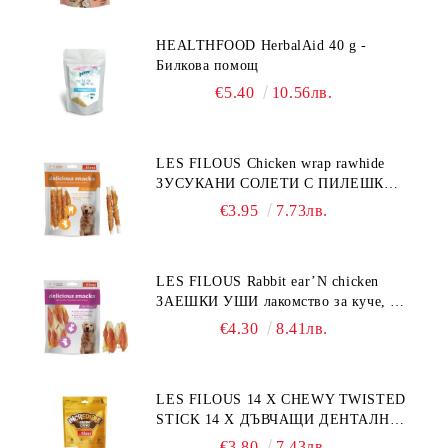
HEALTHFOOD HerbalAid 40 g -
Билкова помощ
€5.40
10.56лв.
LES FILOUS Chicken wrap rawhide
ЗУСУКАНИ СОЛЕТИ С ПИЛЕШКО,
лакомство за куче, 100 г
€3.95
7.73лв.
LES FILOUS Rabbit ear’N chicken
ЗАЕШКИ УШИ лакомство за куче, 50
г
€4.30
8.41лв.
LES FILOUS 14 X CHEWY TWISTED
STICK 14 X ДЪВЧАЩИ ДЕНТАЛНИ
СОЛЕТИ за куче, УВИТИ
€3.80
7.43лв.