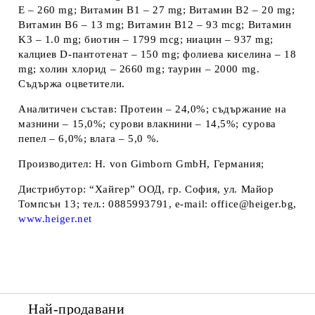
E – 260 mg; Витамин B
1
– 27 mg; Витамин B
2
– 20 mg;
Витамин B
6
– 13 mg; Витамин B
12
– 93 mcg; Витамин
K
3
– 1.0 mg; биотин – 1799 mcg; ниацин – 937 mg;
калциев D-пантотенат – 150 mg; фолиева киселина – 18
mg; холин хлорид – 2660 mg; таурин – 2000 mg.
Съдържа оцветители.
Аналитичен състав:
Протеин – 24,0%; съдържание на
мазнини – 15,0%; сурови влакнини – 14,5%; сурова
пепел – 6,0%; влага – 5,0 %.
Производител:
H. von Gimborn GmbH, Германия;
Дистрибутор:
“Хайгер” ООД, гр. София, ул. Майор
Томпсън 13; тел.: 0885993791, e-mail: office@heiger.bg,
www.heiger.net
Най-продавани