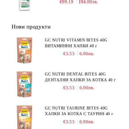
ГОДИНА, С ПИЛЕ. БЕЗ ЗЪРНО, БЕЗ
€99.19
194.00лв.
СЪС СПЕЦИФИЧНИ ХРАНИТЕЛНИ
ГЛУТЕН. ПРОИЗВОДСТВО
ПОТРЕБНОСТИ - "ПОДПОМАГАНЕ
ФРАНЦИЯ.
НА КОЖНАТА ФУНКЦИЯ ПРИ
ДЕРМАТОЗИ И СИЛНО ИЗРАЗЕНА
Нови продукти
ЗАГУБА НА КОЗИНА".
"НАМАЛЯВАНЕ НА
НЕПОНОСИМОСТТА КЪМ НЯКОИ
GC NUTRI VITAMIN BITES 40G
СЪСТАВКИ И ХРАНИ
ВИТАМИННИ ХАПКИ 40 г
€3.53
6.90лв.
GC NUTRI DENTAL BITES 40G
ДЕНТАЛНИ ХАПКИ ЗА КОТКА 40 г
€3.53
6.90лв.
GC NUTRI TAURINE BITES 40G
ХАПКИ ЗА КОТКА С ТАУРИН 40 г
€3.53
6.90лв.