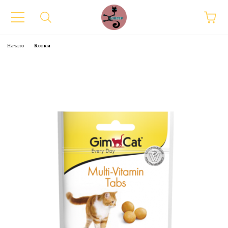
Начало
Котки