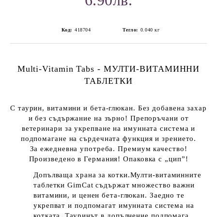
6.90лв.
Код:
418704
Тегло:
0.040
кг
Multi-
Vitamin
Tabs - МУЛТИ-ВИТАМИННИ
ТАБЛЕТКИ
С таурин, витамини и бета-глюкан. Без добавена захар
и без съдържание на зърно!
Препоръчани от
ветеринари за у
крепване на имунната система и
подпомагане на сърдечната функция и зрението.
За ежедневна употреба. Премиум качество!
Произведено в Германия! Опаковка с „цип”!
Допълваща храна за котки.
Мулти-витаминните
таблетки GimCat съдържат множество важни
витамини, и ценен бета-глюкан. Заедно те
укрепват и подпомагат имунната система на
котката. Тауринът в допълнение подпомага