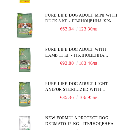
ПОРОДИ. ПРОИЗВЕДЕНА ВЪВ
ФРАНЦИЯ.
PURE LIFE DOG ADULT MINI WITH
DUCK 8 КГ - ПЪЛНОЦЕННА ХРАНА
ЗА ПОРАСНАЛИ КУЧЕТА ОТ
€63.04
123.30лв.
ДРЕБНИ ПОРОДИ НА ВЪЗРАСТ
НАД 10 МЕСЕЦА И С ТЕГЛО ПОД
10 КГ, С ПАТИЦА. БЕЗ ЗЪРНО, БЕЗ
PURE LIFE DOG ADULT WITH
ГЛУТЕН. ПРОИЗВЕДЕНА ВЪВ
LAMB 11 КГ - ПЪЛНОЦЕННА
ФРАНЦИЯ.
ХРАНА ЗА ПОРАСНАЛИ КУЧЕТА С
€93.80
183.46лв.
ЧУВСТВИТЕЛНО ХРАНОСМИЛАНЕ,
С АГНЕ. ПОДХОДЯЩА ЗА КУЧЕТА
ОТ ВСИЧКИ ПОРОДИ НА ВЪЗРАСТ
PURE LIFE DOG ADULT LIGHT
НАД 1 ГОДИНА. БЕЗ ЗЪРНО, БЕЗ
AND/OR STERILIZED WITH
ГЛУТЕН. ПРОИЗВЕДЕНА ВЪВ
CHICKEN 12 КГ - ПЪЛНОЦЕННА
ФРАНЦИЯ.
€85.36
166.95лв.
ХРАНА ЗА ПОРАСНАЛИ КУЧЕТА
СЪС СКЛОННОСТ КЪМ
НАДНОРМЕНО ТЕГЛО И/ИЛИ
NEW FORMULA PROTECT DOG
КАСТРИРАНИ КУЧЕТА ОТ ВСИЧКИ
DERMATO 12 KG - ПЪЛНОЦЕННА
ПОРОДИ НА ВЪЗРАСТ НАД 1
ДИЕТИЧНА ХРАНА ЗА КУЧЕТА