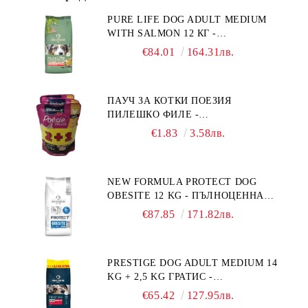
PURE LIFE DOG ADULT MEDIUM
WITH SALMON 12 КГ -
ПЪЛНОЦЕННА ХРАНА ЗА
€84.01
164.31лв.
ПОРАСНАЛИ КУЧЕТА ОТ СРЕДНИ
ПОРОДИ НА ВЪЗРАСТ НАД 1 Г, С
ТЕГЛО ОТ 10 – 25 КГ, СЪС СЬОМГА.
ПАУЧ ЗА КОТКИ ПОЕЗИЯ
БЕЗ ЗЪРНО, БЕЗ ГЛУТЕН.
ПИЛЕШКО ФИЛЕ -
ПРОИЗВЕДЕНА ВЪВ ФРАНЦИЯ.
ПРОМОКОМПЛЕКТ 3 БР.
€1.83
3.58лв.
NEW FORMULA PROTECT DOG
OBESITE 12 KG - ПЪЛНОЦЕННА
ДИЕТИЧНА ХРАНА ЗА КУЧЕТА
€87.85
171.82лв.
СЪС СПЕЦИФИЧНИ ХРАНИТЕЛНИ
ПОТРЕБНОСТИ: "НАМАЛЯВАНЕ
НА НАДНОРМЕНО ТЕГЛО".
PRESTIGE DOG ADULT MEDIUM 14
"РЕГУЛИРАНЕ НА ВНОСА НА
KG + 2,5 KG ГРАТИС -
ГЛЮКОЗА (DIABETES MELLITUS)."
ПЪЛНОЦЕННА ХРАНА ЗА
€65.42
127.95лв.
ПОРАСНАЛИ КУЧЕТА ОТ СРЕДНИ