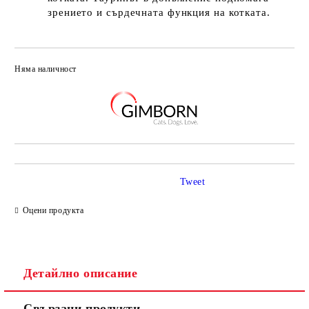
зрението и сърдечната функция на котката.
Няма наличност
Добави в желани
Tweet
Оцени продукта
Детайлно описание
Свързани продукти