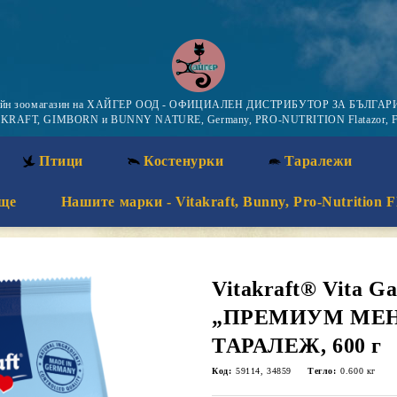
айн зоомагазин на ХАЙГЕР ООД - ОФИЦИАЛЕН ДИСТРИБУТОР ЗА БЪЛГАРИ
KRAFT, GIMBORN и BUNNY NATURE, Germany, PRO-NUTRITION Flatazor, F
Птици
Костенурки
Таралежи
ще
Нашите марки - Vitakraft, Bunny, Pro-Nutrition F
Vitakraft® Vita G
„ПРЕМИУМ МЕН
ТАРАЛЕЖ, 600 г
Код:
59114, 34859
Тегло:
0.600
кг