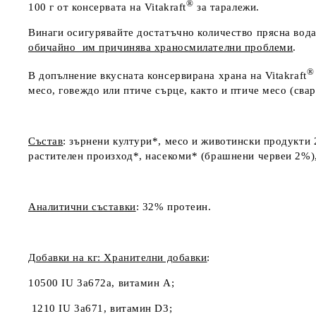
®
100 г от консервата на Vitakraft
за таралежи.
Винаги осигурявайте достатъчно количество прясна вода
обичайно им причинява храносмилателни проблеми
.
®
В допълнение вкусната консервирана храна на
Vitakraft
месо, говеждо или птиче сърце, както и птиче месо (свар
Състав
: зърнени култури*, месо и животински продукти 
растителен произход*, насекоми* (брашнени червеи 2%),
Аналитични съставки
: 32% протеин.
Добавки на кг: Хранителни добавки
:
10500 IU 3a672a, витамин А;
1210 IU 3a671, витамин D
3
;