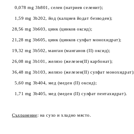
0,078 mg 3b801, селен (натриев селенит);
1,59 mg 3b202, йод (калциев йодат безводен);
28,56 mg 3b603, цинк (цинков оксид);
21,28 mg 3b605, цинк (цинков сулфат монохидрат);
19,32 mg 3b502, манган (манганов (II) оксид);
26,08 mg 3b101, желязо (железен(II) карбонат);
36,48 mg 3b103, желязо (железен(II) сулфат монохидрат)
5,60 mg 3b404, мед (меден (II) оксид);
1,71 mg 3b405, мед (меден (II) сулфат пентахидрат).
Съхранение
: на сухо и хладно място.