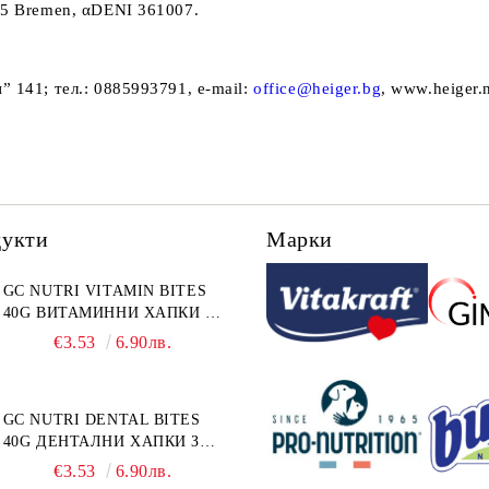
295 Bremen, αDENI 361007.
” 141; тел.: 0885993791, e-mail:
office@heiger.bg
, www.heiger.
дукти
Марки
GC NUTRI VITAMIN BITES
40G ВИТАМИННИ ХАПКИ 40
г
€3.53
6.90лв.
GC NUTRI DENTAL BITES
40G ДЕНТАЛНИ ХАПКИ ЗА
КОТКА 40 г
€3.53
6.90лв.