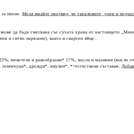
 за пиене.
Моля имайте предвид, че таралежите, дори и подра
може да бъде смесвана със сухата храна от настоящето „Мен
ени и ситно нарязани), както и сварено яйце.
23%, мекотели и ракообразни* 17%, масла и мазнини (масло от
 зеленчуци*, дрожди*, инулин*. *=естествени съставки.
Доба