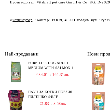
Производител
: Vitakraft pet care GmbH & Co. KG, D-28
Дистрибутор
: “Хайгер” ЕООД, 4000 Пловдив, бул. “Руски
Най-продавани
Нови про
PURE LIFE DOG ADULT
MEDIUM WITH SALMON 12
КГ - ПЪЛНОЦЕННА ХРАНА
€84.01
164.31лв.
ЗА ПОРАСНАЛИ КУЧЕТА ОТ
СРЕДНИ ПОРОДИ НА
ВЪЗРАСТ НАД 1 Г, С ТЕГЛО
ПАУЧ ЗА КОТКИ ПОЕЗИЯ
ОТ 10 – 25 КГ, СЪС СЬОМГА.
ПИЛЕШКО ФИЛЕ -
БЕЗ ЗЪРНО, БЕЗ ГЛУТЕН.
ПРОМОКОМПЛЕКТ 3 БР.
ПРОИЗВЕДЕНА ВЪВ
€1.83
3.58лв.
ФРАНЦИЯ.