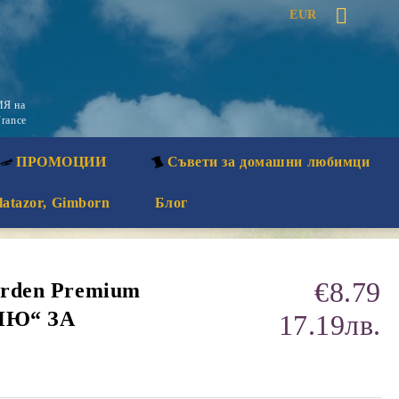
EUR
Я на
rance
ПРОМОЦИИ
Съвети за домашни любимци
latazor, Gimborn
Блог
€8.79
arden Premium
Ю“ ЗА
17.19лв.