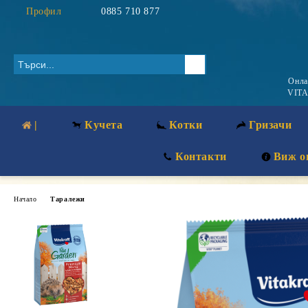
Профил
0885 710 877
Онл
VITA
|
Кучета
Котки
Гризачи
Контакти
Виж о
Начало
Таралежи