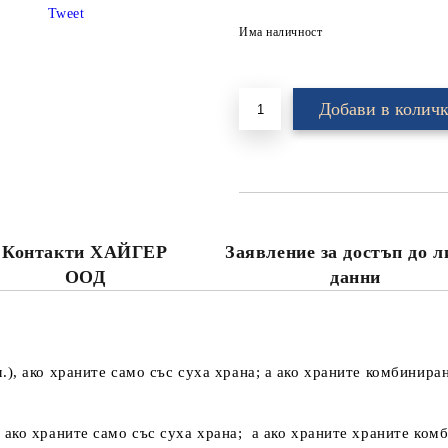
Tweet
Има наличност
Контакти ХАЙГЕР
Заявление за достъп до 
ООД
данни
с.л.), ако храните само със суха храна; а ако храните комбиниран
.), ако храните само със суха храна; а ако храните храните комб