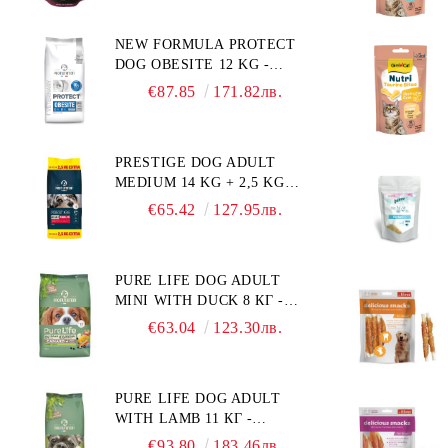
NEW FORMULA PROTECT
DOG OBESITE 12 KG -
ПЪЛНОЦЕННА ДИЕТИЧНА
€87.85
171.82лв.
ХРАНА ЗА КУЧЕТА СЪС
СПЕЦИФИЧНИ
ХРАНИТЕЛНИ
PRESTIGE DOG ADULT
ПОТРЕБНОСТИ:
MEDIUM 14 KG + 2,5 KG
"НАМАЛЯВАНЕ НА
ГРАТИС - ПЪЛНОЦЕННА
НАДНОРМЕНО ТЕГЛО".
€65.42
127.95лв.
ХРАНА ЗА ПОРАСНАЛИ
"РЕГУЛИРАНЕ НА ВНОСА
КУЧЕТА ОТ СРЕДНИ
НА ГЛЮКОЗА (DIABETES
ПОРОДИ. ПРОИЗВЕДЕНА
MELLITUS)."
PURE LIFE DOG ADULT
ВЪВ ФРАНЦИЯ.
MINI WITH DUCK 8 КГ -
ПЪЛНОЦЕННА ХРАНА ЗА
€63.04
123.30лв.
ПОРАСНАЛИ КУЧЕТА ОТ
ДРЕБНИ ПОРОДИ НА
ВЪЗРАСТ НАД 10 МЕСЕЦА И
PURE LIFE DOG ADULT
С ТЕГЛО ПОД 10 КГ, С
WITH LAMB 11 КГ -
ПАТИЦА. БЕЗ ЗЪРНО, БЕЗ
ПЪЛНОЦЕННА ХРАНА ЗА
ГЛУТЕН. ПРОИЗВЕДЕНА
€93.80
183.46лв.