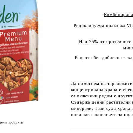
Комбинирана
Ре
циклируема опаковка Vit
Над 75% от протеините 
мине
Рецепта без добавена зах
Да помогнем на таралежите 
концентрирана храна е спец
са включени редом с другит
Съдържа ценни растителни 
минерали. Тази суха храна 
повишава шансовете за оцел
цени продукта