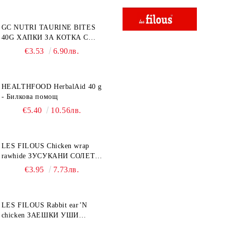
GC NUTRI TAURINE BITES
40G ХАПКИ ЗА КОТКА С
ТАУРИН 40 г
€3.53
6.90лв.
HEALTHFOOD HerbalAid 40 g
- Билкова помощ
€5.40
10.56лв.
LES FILOUS Chicken wrap
rawhide ЗУСУКАНИ СОЛЕТИ
С ПИЛЕШКО, лакомство за
€3.95
7.73лв.
куче, 100 г
LES FILOUS Rabbit ear’N
chicken ЗАЕШКИ УШИ