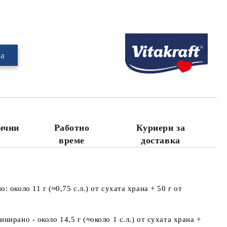
Добави в желани
лични
Работно
Куриери за
време
доставка
о: около 11 г (≈0,75 с.л.) от сухата храна + 50 г от
инирано - около 14,5 г (≈около 1 с.л.) от сухата храна +