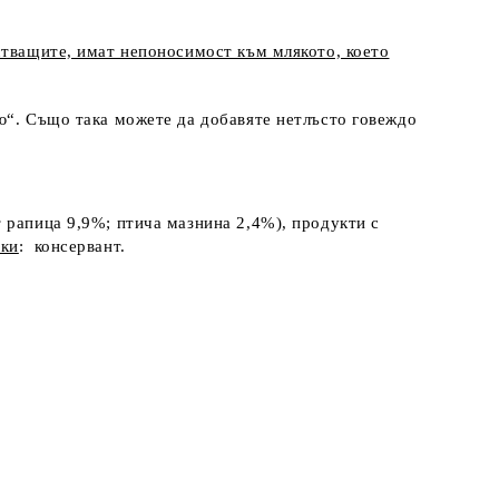
стващите, имат непоносимост към млякото, което
ю“. Също така можете да добавяте нетлъсто говеждо
 рапица 9,9%; птича мазнина 2,4%), продукти с
вки
: консервант.