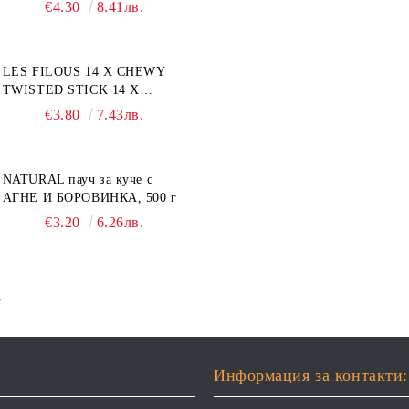
лакомство за куче, 50 г
€4.30
8.41лв.
LES FILOUS 14 X CHEWY
TWISTED STICK 14 X
ДЪВЧАЩИ ДЕНТАЛНИ
€3.80
7.43лв.
СОЛЕТИ за куче, УВИТИ
NATURAL пауч за куче с
АГНЕ И БОРОВИНКА, 500 г
€3.20
6.26лв.
е
Информация за контакти: