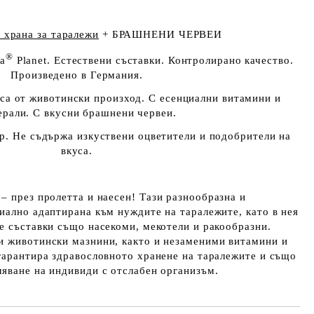
 храна за таралежи
+ БРАШНЕНИ ЧЕРВЕИ
®
a
Planet. Естествени съставки. Контролирано качество.
Произведено в Германия.
са от животински произход. С
есенциални витамини и
рали. С вкусни брашнени червеи.
ар. Не съдържа изкуствени оцветители и подобрители на
вкуса.
– през пролетта и наесен!
Тази разнообразна и
иално адаптирана към нуждите на таралежите, като в нея
е съставки също насекоми, мекотели и ракообразни.
и животински мазнини, както и незаменими витамини и
гарантира здравословното хранене на таралежите и също
яване на индивиди с отслабен организъм.