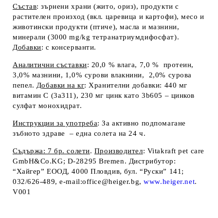
Състав
: зърнени храни (жито, ориз), продукти с
растителен произход (вкл. царевица и картофи), месо и
животински продукти (птиче), масла и мазнини,
минерали (3000 mg/kg тетранатриумдифосфат).
Добавки
: с консерванти
.
Аналитични съставки
: 20,0 % влага, 7,0 % протеин,
3,0% мазнини, 1,0% сурови влакнини, 2,0% сурова
пепел
.
Добавки на кг
:
Хранителни добавки: 440 мг
витамин С (3а311), 230 мг цинк като 3b605 – цинков
сулфат монохидрат.
Инструкции за употреба
: За активно подпомагане
зъбното здраве – една солета на 24 ч.
Съдържа: 7 бр. солети
.
Производител
: Vitakraft pet care
GmbH&Co.KG; D-28295 Bremen.
Дистрибутор
:
“Хайгер” ЕООД, 4000 Пловдив, бул. “Руски” 141;
032/626-489, e-mail:office@heiger.bg,
www.heiger.net
.
V001