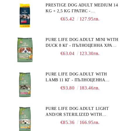
PRESTIGE DOG ADULT MEDIUM 14
"РЕГУЛИРАНЕ НА ВНОСА НА
KG + 2,5 KG ГРАТИС -
ГЛЮКОЗА (DIABETES MELLITUS)."
ПЪЛНОЦЕННА ХРАНА ЗА
€65.42
127.95лв.
ПОРАСНАЛИ КУЧЕТА ОТ СРЕДНИ
ПОРОДИ. ПРОИЗВЕДЕНА ВЪВ
ФРАНЦИЯ.
PURE LIFE DOG ADULT MINI WITH
DUCK 8 КГ - ПЪЛНОЦЕННА ХРАНА
ЗА ПОРАСНАЛИ КУЧЕТА ОТ
€63.04
123.30лв.
ДРЕБНИ ПОРОДИ НА ВЪЗРАСТ
НАД 10 МЕСЕЦА И С ТЕГЛО ПОД
10 КГ, С ПАТИЦА. БЕЗ ЗЪРНО, БЕЗ
PURE LIFE DOG ADULT WITH
ГЛУТЕН. ПРОИЗВЕДЕНА ВЪВ
LAMB 11 КГ - ПЪЛНОЦЕННА
ФРАНЦИЯ.
ХРАНА ЗА ПОРАСНАЛИ КУЧЕТА С
€93.80
183.46лв.
ЧУВСТВИТЕЛНО ХРАНОСМИЛАНЕ,
С АГНЕ. ПОДХОДЯЩА ЗА КУЧЕТА
ОТ ВСИЧКИ ПОРОДИ НА ВЪЗРАСТ
PURE LIFE DOG ADULT LIGHT
НАД 1 ГОДИНА. БЕЗ ЗЪРНО, БЕЗ
AND/OR STERILIZED WITH
ГЛУТЕН. ПРОИЗВЕДЕНА ВЪВ
CHICKEN 12 КГ - ПЪЛНОЦЕННА
ФРАНЦИЯ.
€85.36
166.95лв.
ХРАНА ЗА ПОРАСНАЛИ КУЧЕТА