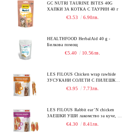
GC NUTRI TAURINE BITES 40G
ХАПКИ ЗА КОТКА С ТАУРИН 40 г
€3.53
6.90лв.
HEALTHFOOD HerbalAid 40 g -
Билкова помощ
€5.40
10.56лв.
LES FILOUS Chicken wrap rawhide
ЗУСУКАНИ СОЛЕТИ С ПИЛЕШКО,
лакомство за куче, 100 г
€3.95
7.73лв.
LES FILOUS Rabbit ear’N chicken
ЗАЕШКИ УШИ лакомство за куче, 50
г
€4.30
8.41лв.