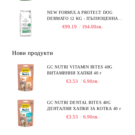
СЪС СКЛОННОСТ КЪМ
НАДНОРМЕНО ТЕГЛО И/ИЛИ
NEW FORMULA PROTECT DOG
КАСТРИРАНИ КУЧЕТА ОТ ВСИЧКИ
DERMATO 12 KG - ПЪЛНОЦЕННА
ПОРОДИ НА ВЪЗРАСТ НАД 1
ДИЕТИЧНА ХРАНА ЗА КУЧЕТА
ГОДИНА, С ПИЛЕ. БЕЗ ЗЪРНО, БЕЗ
€99.19
194.00лв.
СЪС СПЕЦИФИЧНИ ХРАНИТЕЛНИ
ГЛУТЕН. ПРОИЗВОДСТВО
ПОТРЕБНОСТИ - "ПОДПОМАГАНЕ
ФРАНЦИЯ.
НА КОЖНАТА ФУНКЦИЯ ПРИ
ДЕРМАТОЗИ И СИЛНО ИЗРАЗЕНА
Нови продукти
ЗАГУБА НА КОЗИНА".
"НАМАЛЯВАНЕ НА
НЕПОНОСИМОСТТА КЪМ НЯКОИ
GC NUTRI VITAMIN BITES 40G
СЪСТАВКИ И ХРАНИ
ВИТАМИННИ ХАПКИ 40 г
€3.53
6.90лв.
GC NUTRI DENTAL BITES 40G
ДЕНТАЛНИ ХАПКИ ЗА КОТКА 40 г
€3.53
6.90лв.