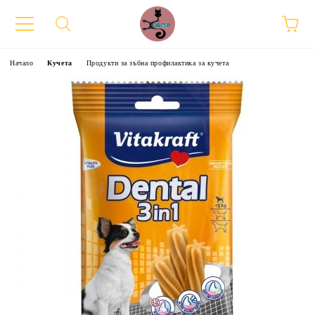
Начало
Кучета
Продукти за зъбна профилактика за кучета