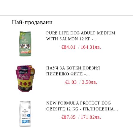
Най-продавани
PURE LIFE DOG ADULT MEDIUM
WITH SALMON 12 КГ -
ПЪЛНОЦЕННА ХРАНА ЗА
€84.01
164.31лв.
ПОРАСНАЛИ КУЧЕТА ОТ СРЕДНИ
ПОРОДИ НА ВЪЗРАСТ НАД 1 Г, С
ТЕГЛО ОТ 10 – 25 КГ, СЪС СЬОМГА.
ПАУЧ ЗА КОТКИ ПОЕЗИЯ
БЕЗ ЗЪРНО, БЕЗ ГЛУТЕН.
ПИЛЕШКО ФИЛЕ -
ПРОИЗВЕДЕНА ВЪВ ФРАНЦИЯ.
ПРОМОКОМПЛЕКТ 3 БР.
€1.83
3.58лв.
NEW FORMULA PROTECT DOG
OBESITE 12 KG - ПЪЛНОЦЕННА
ДИЕТИЧНА ХРАНА ЗА КУЧЕТА
€87.85
171.82лв.
СЪС СПЕЦИФИЧНИ ХРАНИТЕЛНИ
ПОТРЕБНОСТИ: "НАМАЛЯВАНЕ
НА НАДНОРМЕНО ТЕГЛО".