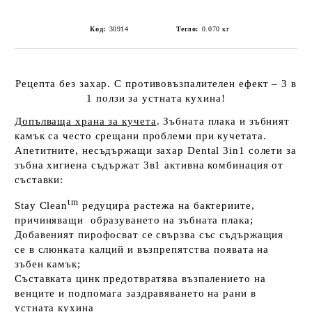
Код:
30914
Тегло:
0.070
кг
Рецепта без захар.
С противовъзпалителен ефект
– 3 в
1 ползи за устната кухина!
Допълваща храна за кучета
. Зъбната плака и зъбният
камък са често срещани проблеми при кучетата
.
Апетитните, несъдържащи захар Dental 3in1 солети за
зъбна хигиена съдържат 3в1 активна комбинация от
съставки:
tm
Stay Clean
редуцира растежа на бактериите,
причиняващи образуването на зъбната плака;
Добавеният пирофосват се свързва със съдържащия
се в слюнката калций и възпрепятства появата на
зъбен камък;
Съставката цинк предотвратява възпалението на
венците и подпомага заздравяването на рани в
устната кухина