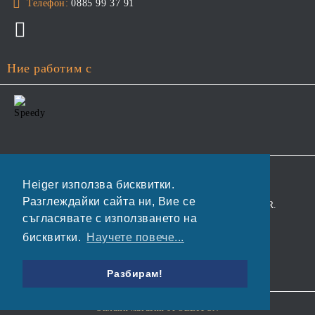
Телефон:
0885 99 37 91
Ние работим с
GDPR
Heiger използва бисквитки.
Разглеждайки сайта ни, Вие се
Нашият онлайн магазин е 100% съобразен с GDPR.
съгласявате с използването на
Прочетете нашата политика
бисквитки.
Научете повече...
Моите лични данни
Разбирам!
Онлайн магазин от SELITON