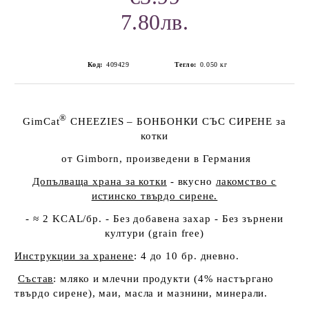
7.80лв.
Код:
409429
Тегло:
0.050
кг
®
GimCat
CHEEZIES
– БОНБОНКИ СЪС СИРЕНЕ за
котки
от
Gimborn
, произведени в Германия
Допълваща храна за котки
- вкусно
лакомство с
истинско твърдо сирене.
-
≈
2
KCAL
/бр. - Без добавена захар - Без зърнени
култури (
grain
free
)
Инструкции за хранене
: 4 до 10 бр. дневно.
Състав
:
мляко и млечни продукти (4% настъргано
твърдо сирене), маи, масла и мазнини, минерали.