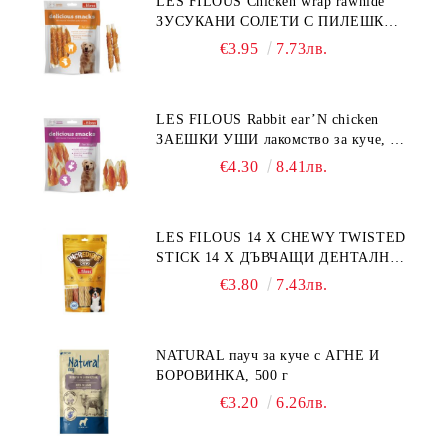
LES FILOUS Chicken wrap rawhide
ЗУСУКАНИ СОЛЕТИ С ПИЛЕШКО,
лакомство за куче, 100 г
€3.95
7.73лв.
LES FILOUS Rabbit ear’N chicken
ЗАЕШКИ УШИ лакомство за куче, 50
г
€4.30
8.41лв.
LES FILOUS 14 X CHEWY TWISTED
STICK 14 X ДЪВЧАЩИ ДЕНТАЛНИ
СОЛЕТИ за куче, УВИТИ
€3.80
7.43лв.
NATURAL пауч за куче с АГНЕ И
БОРОВИНКА, 500 г
€3.20
6.26лв.