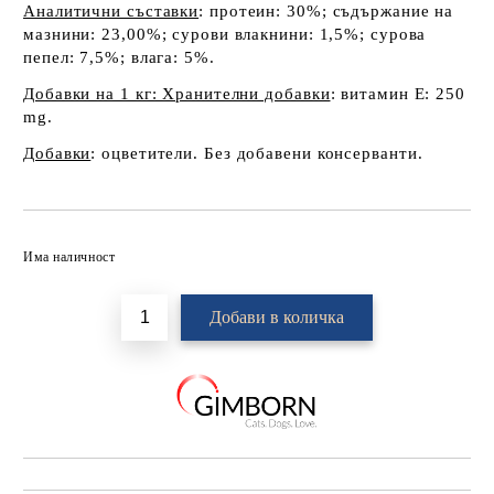
Аналитични съставки
:
протеин: 30%; съдържание на
мазнини: 23,00%; сурови влакнини: 1,5%; сурова
пепел: 7,5%; влага: 5%.
Добавки на 1 кг: Хранителни добавки
: витамин Е: 250
mg.
Добавки
: оцветители. Без добавени консерванти.
Добави в желани
Има наличност