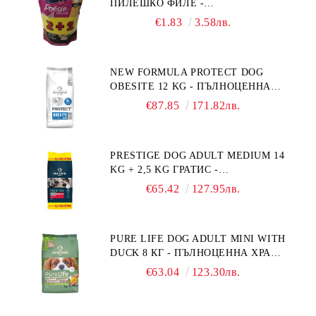
ПИЛЕШКО ФИЛЕ -
ПРОИЗВЕДЕНА ВЪВ ФРАНЦИЯ.
ПРОМОКОМПЛЕКТ 3 БР.
€1.83
3.58лв.
NEW FORMULA PROTECT DOG
OBESITE 12 KG - ПЪЛНОЦЕННА
ДИЕТИЧНА ХРАНА ЗА КУЧЕТА
€87.85
171.82лв.
СЪС СПЕЦИФИЧНИ ХРАНИТЕЛНИ
ПОТРЕБНОСТИ: "НАМАЛЯВАНЕ
НА НАДНОРМЕНО ТЕГЛО".
PRESTIGE DOG ADULT MEDIUM 14
"РЕГУЛИРАНЕ НА ВНОСА НА
KG + 2,5 KG ГРАТИС -
ГЛЮКОЗА (DIABETES MELLITUS)."
ПЪЛНОЦЕННА ХРАНА ЗА
€65.42
127.95лв.
ПОРАСНАЛИ КУЧЕТА ОТ СРЕДНИ
ПОРОДИ. ПРОИЗВЕДЕНА ВЪВ
ФРАНЦИЯ.
PURE LIFE DOG ADULT MINI WITH
DUCK 8 КГ - ПЪЛНОЦЕННА ХРАНА
ЗА ПОРАСНАЛИ КУЧЕТА ОТ
€63.04
123.30лв.
ДРЕБНИ ПОРОДИ НА ВЪЗРАСТ
НАД 10 МЕСЕЦА И С ТЕГЛО ПОД
10 КГ, С ПАТИЦА. БЕЗ ЗЪРНО, БЕЗ