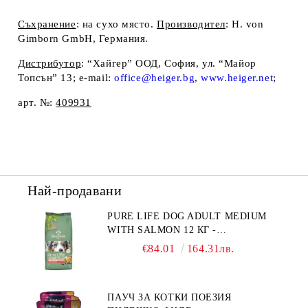
Съхранение
: на сухо място.
Производител
:
H. von
Gimborn GmbH, Германия.
Дистрибутор
: “Хайгер” ООД, София, ул. “Майор
Топсън” 13; e-mail:
office@heiger.bg
,
www.heiger.net
;
арт. №:
409931
Най-продавани
PURE LIFE DOG ADULT MEDIUM
WITH SALMON 12 КГ -
ПЪЛНОЦЕННА ХРАНА ЗА
€84.01
164.31лв.
ПОРАСНАЛИ КУЧЕТА ОТ СРЕДНИ
ПОРОДИ НА ВЪЗРАСТ НАД 1 Г, С
ТЕГЛО ОТ 10 – 25 КГ, СЪС СЬОМГА.
ПАУЧ ЗА КОТКИ ПОЕЗИЯ
БЕЗ ЗЪРНО, БЕЗ ГЛУТЕН.