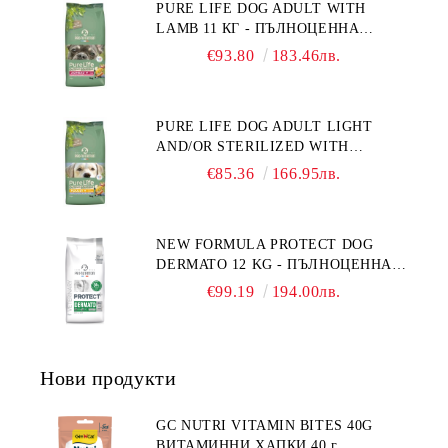
PURE LIFE DOG ADULT WITH
ГЛУТЕН. ПРОИЗВЕДЕНА ВЪВ
LAMB 11 КГ - ПЪЛНОЦЕННА
ФРАНЦИЯ.
ХРАНА ЗА ПОРАСНАЛИ КУЧЕТА С
€93.80
183.46лв.
ЧУВСТВИТЕЛНО ХРАНОСМИЛАНЕ,
С АГНЕ. ПОДХОДЯЩА ЗА КУЧЕТА
ОТ ВСИЧКИ ПОРОДИ НА ВЪЗРАСТ
PURE LIFE DOG ADULT LIGHT
НАД 1 ГОДИНА. БЕЗ ЗЪРНО, БЕЗ
AND/OR STERILIZED WITH
ГЛУТЕН. ПРОИЗВЕДЕНА ВЪВ
CHICKEN 12 КГ - ПЪЛНОЦЕННА
ФРАНЦИЯ.
€85.36
166.95лв.
ХРАНА ЗА ПОРАСНАЛИ КУЧЕТА
СЪС СКЛОННОСТ КЪМ
НАДНОРМЕНО ТЕГЛО И/ИЛИ
NEW FORMULA PROTECT DOG
КАСТРИРАНИ КУЧЕТА ОТ ВСИЧКИ
DERMATO 12 KG - ПЪЛНОЦЕННА
ПОРОДИ НА ВЪЗРАСТ НАД 1
ДИЕТИЧНА ХРАНА ЗА КУЧЕТА
ГОДИНА, С ПИЛЕ. БЕЗ ЗЪРНО, БЕЗ
€99.19
194.00лв.
СЪС СПЕЦИФИЧНИ ХРАНИТЕЛНИ
ГЛУТЕН. ПРОИЗВОДСТВО
ПОТРЕБНОСТИ - "ПОДПОМАГАНЕ
ФРАНЦИЯ.
НА КОЖНАТА ФУНКЦИЯ ПРИ
ДЕРМАТОЗИ И СИЛНО ИЗРАЗЕНА
Нови продукти
ЗАГУБА НА КОЗИНА".
"НАМАЛЯВАНЕ НА
НЕПОНОСИМОСТТА КЪМ НЯКОИ
GC NUTRI VITAMIN BITES 40G
СЪСТАВКИ И ХРАНИ
ВИТАМИННИ ХАПКИ 40 г