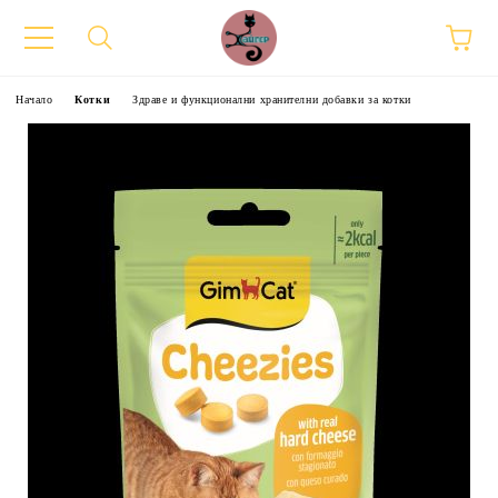
Начало
Котки
Здраве и функционални хранителни добавки за котки