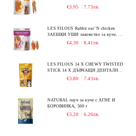
лакомство за куче, 100 г
€3.95
7.73лв.
LES FILOUS Rabbit ear’N chicken
ЗАЕШКИ УШИ лакомство за куче, 50
г
€4.30
8.41лв.
LES FILOUS 14 X CHEWY TWISTED
STICK 14 X ДЪВЧАЩИ ДЕНТАЛНИ
СОЛЕТИ за куче, УВИТИ
€3.80
7.43лв.
NATURAL пауч за куче с АГНЕ И
БОРОВИНКА, 500 г
€3.20
6.26лв.