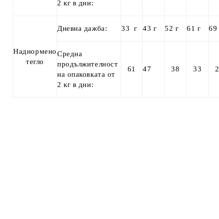
2 кг в дни:
Дневна дажба:
3
3
г
43
г
52
г
61
г
6
9
Наднормено
Средна
тегло
продължителност
61
47
38
33
на опаковката от
2 кг в дни: