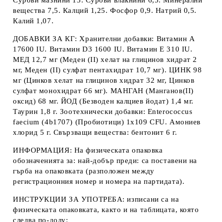
Сурови мазнини 13. Сурови влакнини 6,5. Минерални
вещества 7,5. Калций 1,25. Фосфор 0,9. Натрий 0,5.
Калий 1,07.
ДОБАВКИ ЗА КГ
: Хранителни добавки: Витамин A
17600 IU. Витамин D3 1600 IU. Витамин E 310 IU.
МЕД 12,7 мг (Меден (II) хелат на глицинов хидрат 2
мг, Mеден (II) сулфат пентахидрат 10,7 мг). ЦИНК 98
мг (Цинков хелат на глицинов хидрат 32 мг, Цинков
сулфат монохидрат 66 мг). МАНГАН (Манганов(II)
оксид) 68 мг. ЙОД (Безводен калциев йодат) 1,4 мг.
Таурин 1,8 г. Зоотехнически добавки: Enterococcus
faecium (4b1707) (Пробиотици) 1x109 CFU. Амониев
хлорид 5 г. Свързващи вещества: бентонит 6 г.
ИНФОРМАЦИЯ
: На физическата опаковка
обозначенията за: най-добър преди: са поставени на
гърба на опаковката (разположен между
регистрационния номер и номера на партидата).
ИНСТРУКЦИИ ЗА УПОТРЕБА
: изписани са на
физическата опаковката, както и на таблицата, която
следва по-долу: