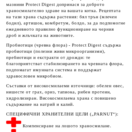
мазнини Protect Digest допринася за доброто
храносмилателно здраве на вашата котка. Рецептата
на тази храна съдържа растения: бял трън (млечен
бодил), артишок, комбретум, болдо, за да подпомогне
ежедневното правилно функциониране на черния
дроб и жлъчката на животните.
Пробиотици (чревна флора) -
Protect Digest съдържа
пробиотици (полезни живи микроорганизми),
пребиотици и екстракти от дрожди: те
благоприятстват стабилизирането на чревната флора,
подпомагат имунната система и поддържат
здравословен микробиом.
Съставки от високосмилаеми източници
: обелен овес,
нишесте от грах, ориз, тапиока, рибен протеин,
хидролизиран.
Високосмилаема храна с повишено
съдържание на натрий и калий.
СПЕЦИФИЧНИ ХРАНИТЕЛНИ ЦЕЛИ („PARNUT“):
Компенсиране на лошото храносмилане.