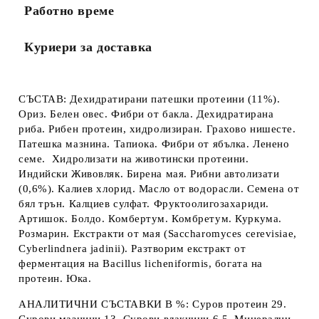
Работно време
Куриери за доставка
СЪСТАВ
: Дехидратирани патешки протеини (11%).
Ориз. Белен овес. Фибри от бакла. Дехидратирана
риба. Рибен протеин, хидролизиран. Грахово нишесте.
Патешка мазнина. Тапиока. Фибри от ябълка. Ленено
семе. Хидролизати на животински протеини.
Индийски Живовляк. Бирена мая. Рибни автолизати
(0,6%). Калиев хлорид. Масло от водорасли. Семена от
бял трън. Калциев сулфат. Фруктоолигозахариди.
Артишок. Болдо. Комбертум. Комбретум. Куркума.
Розмарин. Екстракти от мая (Saccharomyces cerevisiae,
Cyberlindnera jadinii). Разтворим екстракт от
ферментация на Bacillus licheniformis, богата на
протеин. Юка.
АНАЛИТИЧНИ СЪСТАВКИ В %
: Суров протеин 29.