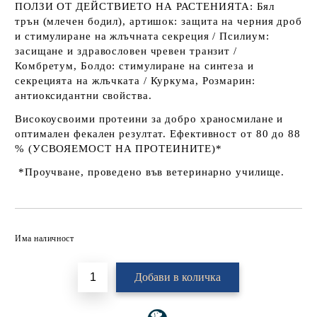
ПОЛЗИ ОТ ДЕЙСТВИЕТО НА РАСТЕНИЯТА
:
Бял
трън (млечен бодил), артишок
: защита на черния дроб
и стимулиране на жлъчната секреция /
Псилиум
:
засищане и здравословен чревен транзит /
Комбретум, Болдо
: стимулиране на синтеза и
секрецията на жлъчката /
Куркума, Розмарин
:
антиоксидантни свойства.
Високоусвоими протеини за добро храносмилане и
оптимален фекален резултат. Ефективност от 80 до 88
% (УСВОЯЕМОСТ НА ПРОТЕИНИТЕ)*
*Проучване, проведено във ветеринарно училище.
Добави в желани
Има наличност