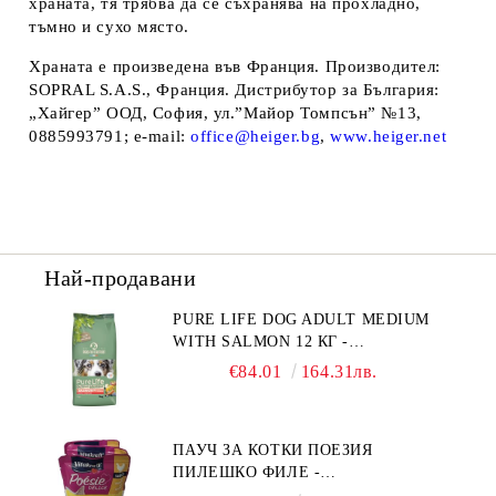
храната, тя трябва да се съхранява на прохладно,
тъмно и сухо място.
Храната е произведена във Франция.
Производител
:
SOPRAL S.A.S., Франция.
Дистрибутор за България
:
„Хайгер” ООД, София, ул.”Майор Томпсън” №13,
0885993791; e-mail:
office@heiger.bg
,
www.heiger.net
Най-продавани
PURE LIFE DOG ADULT MEDIUM
WITH SALMON 12 КГ -
ПЪЛНОЦЕННА ХРАНА ЗА
€84.01
164.31лв.
ПОРАСНАЛИ КУЧЕТА ОТ СРЕДНИ
ПОРОДИ НА ВЪЗРАСТ НАД 1 Г, С
ТЕГЛО ОТ 10 – 25 КГ, СЪС СЬОМГА.
ПАУЧ ЗА КОТКИ ПОЕЗИЯ
БЕЗ ЗЪРНО, БЕЗ ГЛУТЕН.
ПИЛЕШКО ФИЛЕ -
ПРОИЗВЕДЕНА ВЪВ ФРАНЦИЯ.
ПРОМОКОМПЛЕКТ 3 БР.