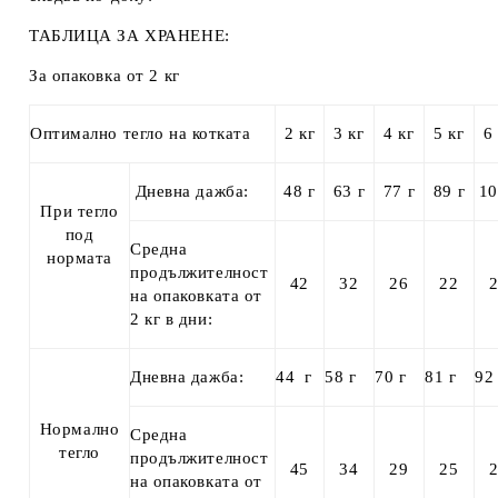
ТАБЛИЦА ЗА ХРАНЕНЕ:
За опаковка от 2 кг
Оптимално тегло на котката
2 кг
3 кг
4 кг
5 кг
6
Дневна дажба:
4
8
г
63
г
7
7
г
8
9
г
10
При тегло
под
Средна
нормата
продължителност
42
32
26
22
на опаковката от
2 кг в дни:
Дневна дажба:
4
4
г
5
8
г
70
г
81
г
92
Нормално
Средна
тегло
продължителност
45
34
29
25
на опаковката от