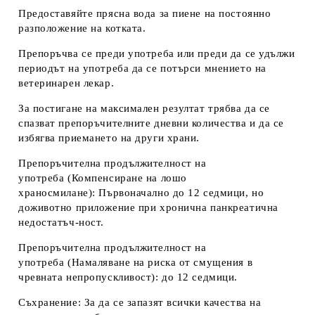
Предоставяйте прясна вода за пиене на постоянно
разположение на котката.
Препоръчва се преди употреба или преди да се удължи
периодът на употреба да се потърси мнението на
ветеринарен лекар.
За постигане на максимален резултат трябва да се
спазват препоръчителните дневни количества и да се
избягва приемането на други хра
ни.
Препоръчителна продължителност на
употреба
(Компенсиране на лошо
храносмилане):
Първоначално до 12 седмици, но
доживотно приложение при хронична панкреатична
недостатъч-ност.
Препоръчителна продължителност на
употреба (Намаляване на риска от смущения в
чревната непропускливост)
: до 12 седмици.
Съхранение: За да се запазят всички качества на