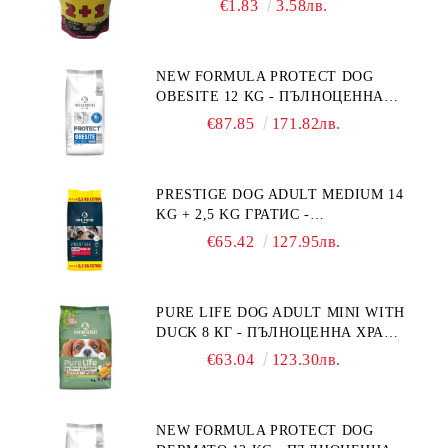
€1.83
3.58лв.
NEW FORMULA PROTECT DOG
OBESITE 12 KG - ПЪЛНОЦЕННА
ДИЕТИЧНА ХРАНА ЗА КУЧЕТА
€87.85
171.82лв.
СЪС СПЕЦИФИЧНИ ХРАНИТЕЛНИ
ПОТРЕБНОСТИ: "НАМАЛЯВАНЕ
НА НАДНОРМЕНО ТЕГЛО".
PRESTIGE DOG ADULT MEDIUM 14
"РЕГУЛИРАНЕ НА ВНОСА НА
KG + 2,5 KG ГРАТИС -
ГЛЮКОЗА (DIABETES MELLITUS)."
ПЪЛНОЦЕННА ХРАНА ЗА
€65.42
127.95лв.
ПОРАСНАЛИ КУЧЕТА ОТ СРЕДНИ
ПОРОДИ. ПРОИЗВЕДЕНА ВЪВ
ФРАНЦИЯ.
PURE LIFE DOG ADULT MINI WITH
DUCK 8 КГ - ПЪЛНОЦЕННА ХРАНА
ЗА ПОРАСНАЛИ КУЧЕТА ОТ
€63.04
123.30лв.
ДРЕБНИ ПОРОДИ НА ВЪЗРАСТ
НАД 10 МЕСЕЦА И С ТЕГЛО ПОД
10 КГ, С ПАТИЦА. БЕЗ ЗЪРНО, БЕЗ
NEW FORMULA PROTECT DOG
ГЛУТЕН. ПРОИЗВЕДЕНА ВЪВ