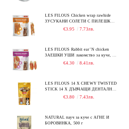
LES FILOUS Chicken wrap rawhide
ЗУСУКАНИ СОЛЕТИ С ПИЛЕШКО,
лакомство за куче, 100 г
€3.95
7.73лв.
LES FILOUS Rabbit ear’N chicken
ЗАЕШКИ УШИ лакомство за куче, 50
г
€4.30
8.41лв.
LES FILOUS 14 X CHEWY TWISTED
STICK 14 X ДЪВЧАЩИ ДЕНТАЛНИ
СОЛЕТИ за куче, УВИТИ
€3.80
7.43лв.
NATURAL пауч за куче с АГНЕ И
БОРОВИНКА, 500 г