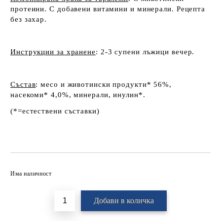
протеини. С добавени витамини и минерали. Рецепта
без захар.
Инструкции за хранене
:
2-3 супени лъжици вечер.
Състав
: месо и животински продукти* 56%,
насекоми* 4,0%, минерали, инулин*.
(*=естествени съставки)
Добави в желани
Има наличност