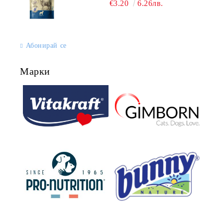
€3.20
6.26лв.
Абонирай се
Марки