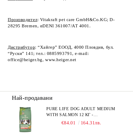
Производител
: Vitakraft pet care GmbH&Co.KG; D-
28295 Bremen, αDENI 361007/АТ 4001.
Дистрибутор
: “Хайгер” EООД, 4000 Пловдив, бул.
“Руски” 141; тел.: 0885993791, e-mail:
office@heiger.bg, www.heiger.net
Най-продавани
PURE LIFE DOG ADULT MEDIUM
WITH SALMON 12 КГ -
ПЪЛНОЦЕННА ХРАНА ЗА
€84.01
164.31лв.
ПОРАСНАЛИ КУЧЕТА ОТ СРЕДНИ
ПОРОДИ НА ВЪЗРАСТ НАД 1 Г, С