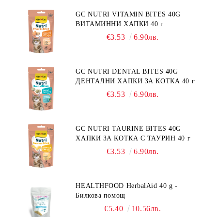
"НАМАЛЯВАНЕ НА
НЕПОНОСИМОСТТА КЪМ НЯКОИ
GC NUTRI VITAMIN BITES 40G
СЪСТАВКИ И ХРАНИ
ВИТАМИННИ ХАПКИ 40 г
€3.53
6.90лв.
GC NUTRI DENTAL BITES 40G
ДЕНТАЛНИ ХАПКИ ЗА КОТКА 40 г
€3.53
6.90лв.
GC NUTRI TAURINE BITES 40G
ХАПКИ ЗА КОТКА С ТАУРИН 40 г
€3.53
6.90лв.
HEALTHFOOD HerbalAid 40 g -
Билкова помощ
€5.40
10.56лв.