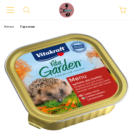
Начало
Таралежи