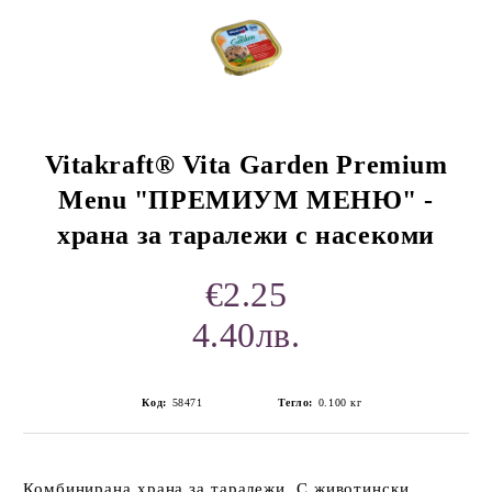
Vitakraft® Vita Garden Premium
Menu "ПРЕМИУМ МЕНЮ" -
rition Flatazor,
храна за таралежи с насекоми
€2.25
4.40лв.
Код:
58471
Тегло:
0.100
кг
Комбинирана храна за таралежи
. С животински