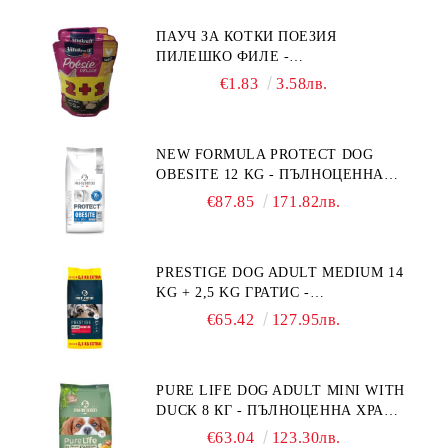
ТЕГЛО ОТ 10 – 25 КГ, СЪС СЬОМГА.
ПАУЧ ЗА КОТКИ ПОЕЗИЯ
БЕЗ ЗЪРНО, БЕЗ ГЛУТЕН.
ПИЛЕШКО ФИЛЕ -
ПРОИЗВЕДЕНА ВЪВ ФРАНЦИЯ.
ПРОМОКОМПЛЕКТ 3 БР.
€1.83
3.58лв.
NEW FORMULA PROTECT DOG
OBESITE 12 KG - ПЪЛНОЦЕННА
ДИЕТИЧНА ХРАНА ЗА КУЧЕТА
€87.85
171.82лв.
СЪС СПЕЦИФИЧНИ ХРАНИТЕЛНИ
ПОТРЕБНОСТИ: "НАМАЛЯВАНЕ
НА НАДНОРМЕНО ТЕГЛО".
PRESTIGE DOG ADULT MEDIUM 14
"РЕГУЛИРАНЕ НА ВНОСА НА
KG + 2,5 KG ГРАТИС -
ГЛЮКОЗА (DIABETES MELLITUS)."
ПЪЛНОЦЕННА ХРАНА ЗА
€65.42
127.95лв.
ПОРАСНАЛИ КУЧЕТА ОТ СРЕДНИ
ПОРОДИ. ПРОИЗВЕДЕНА ВЪВ
ФРАНЦИЯ.
PURE LIFE DOG ADULT MINI WITH
DUCK 8 КГ - ПЪЛНОЦЕННА ХРАНА
ЗА ПОРАСНАЛИ КУЧЕТА ОТ
€63.04
123.30лв.