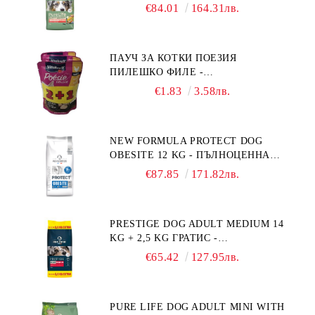
ПЪЛНОЦЕННА ХРАНА ЗА
€84.01
164.31лв.
ПОРАСНАЛИ КУЧЕТА ОТ СРЕДНИ
ПОРОДИ НА ВЪЗРАСТ НАД 1 Г, С
ТЕГЛО ОТ 10 – 25 КГ, СЪС СЬОМГА.
ПАУЧ ЗА КОТКИ ПОЕЗИЯ
БЕЗ ЗЪРНО, БЕЗ ГЛУТЕН.
ПИЛЕШКО ФИЛЕ -
ПРОИЗВЕДЕНА ВЪВ ФРАНЦИЯ.
ПРОМОКОМПЛЕКТ 3 БР.
€1.83
3.58лв.
NEW FORMULA PROTECT DOG
OBESITE 12 KG - ПЪЛНОЦЕННА
ДИЕТИЧНА ХРАНА ЗА КУЧЕТА
€87.85
171.82лв.
СЪС СПЕЦИФИЧНИ ХРАНИТЕЛНИ
ПОТРЕБНОСТИ: "НАМАЛЯВАНЕ
НА НАДНОРМЕНО ТЕГЛО".
PRESTIGE DOG ADULT MEDIUM 14
"РЕГУЛИРАНЕ НА ВНОСА НА
KG + 2,5 KG ГРАТИС -
ГЛЮКОЗА (DIABETES MELLITUS)."
ПЪЛНОЦЕННА ХРАНА ЗА
€65.42
127.95лв.
ПОРАСНАЛИ КУЧЕТА ОТ СРЕДНИ
ПОРОДИ. ПРОИЗВЕДЕНА ВЪВ
ФРАНЦИЯ.
PURE LIFE DOG ADULT MINI WITH