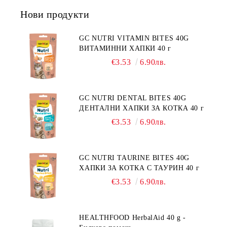
ДЕРМАТОЗИ И СИЛНО ИЗРАЗЕНА
Нови продукти
ЗАГУБА НА КОЗИНА".
"НАМАЛЯВАНЕ НА
НЕПОНОСИМОСТТА КЪМ НЯКОИ
GC NUTRI VITAMIN BITES 40G
СЪСТАВКИ И ХРАНИ
ВИТАМИННИ ХАПКИ 40 г
€3.53
6.90лв.
GC NUTRI DENTAL BITES 40G
ДЕНТАЛНИ ХАПКИ ЗА КОТКА 40 г
€3.53
6.90лв.
GC NUTRI TAURINE BITES 40G
ХАПКИ ЗА КОТКА С ТАУРИН 40 г
€3.53
6.90лв.
HEALTHFOOD HerbalAid 40 g -