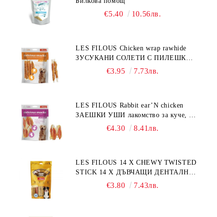
Билкова помощ
€5.40
10.56лв.
LES FILOUS Chicken wrap rawhide
ЗУСУКАНИ СОЛЕТИ С ПИЛЕШКО,
лакомство за куче, 100 г
€3.95
7.73лв.
LES FILOUS Rabbit ear’N chicken
ЗАЕШКИ УШИ лакомство за куче, 50
г
€4.30
8.41лв.
LES FILOUS 14 X CHEWY TWISTED
STICK 14 X ДЪВЧАЩИ ДЕНТАЛНИ
СОЛЕТИ за куче, УВИТИ
€3.80
7.43лв.