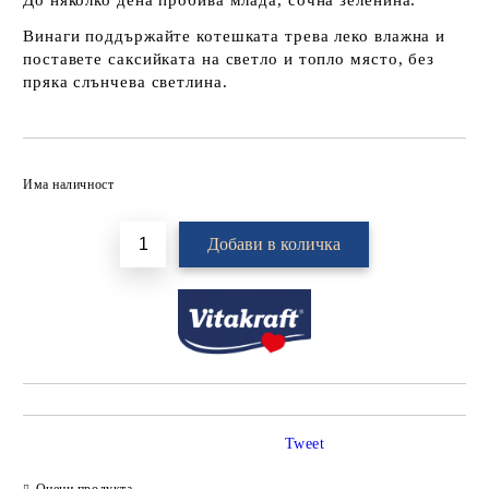
До няколко дена пробива млада, сочна зеленина.
Винаги поддържайте котешката трева леко влажна и
поставете саксийката на светло и топло място, без
пряка слънчева светлина.
Добави в желани
Има наличност
Tweet
Оцени продукта