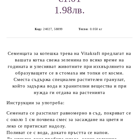
1.98лв.
Код:
24027, 58899
Тегло:
0.050
кг
Семенцата за котешка трева на Vitakraft
предлагат на
вашата котка свежа зеленина по всяко време на
годината и улесняват животните при изхвърлянето на
образуващите се в стомаха им топки от косми.
Сместа съдържа специален растителен гранулат,
който задържа вода и хранителни вещества и при
нужда ги отдава на растенията
Инструкции за употреба:
Семената се разстилат равномерно в съд, покриват се
с около 1 см почвена смес за засаждане на цветя и
леко се притискат надолу.
Поливат се с вода, докато пръстта се напои.