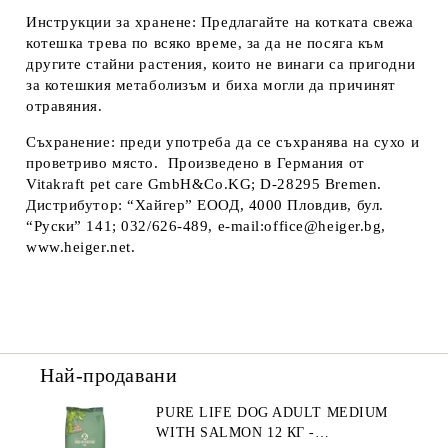
Инструкции за хранене
: Предлагайте на котката свежа
котешка трева по всяко време, за да не посяга към
другите стайни растения, които не винаги са пригодни
за котешкия метаболизъм и биха могли да причинят
отравяния.
Съхранение
: преди употреба да се съхранява на сухо и
проветриво място
.
Произв
e
дено
в Германия от
Vitakraft pet care GmbH&Co.KG; D-28295 Bremen.
Дистрибутор
: “Хайгер” ЕООД, 4000 Пловдив, бул.
“Руски” 141; 032/626-489, e-mail:office@heiger.bg,
www.heiger.net.
Най-продавани
PURE LIFE DOG ADULT MEDIUM
WITH SALMON 12 КГ -