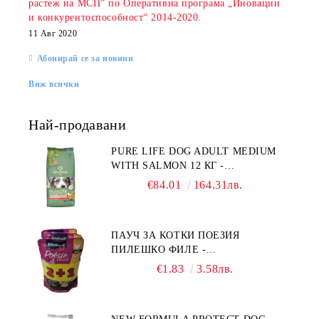
растеж на МСП” по Оперативна програма „Иновации
и конкурентоспособност“ 2014-2020.
11 Авг 2020
Абонирай се за новини
Виж всички
Най-продавани
PURE LIFE DOG ADULT MEDIUM
WITH SALMON 12 КГ -
ПЪЛНОЦЕННА ХРАНА ЗА
€84.01
164.31лв.
ПОРАСНАЛИ КУЧЕТА ОТ СРЕДНИ
ПОРОДИ НА ВЪЗРАСТ НАД 1 Г, С
ТЕГЛО ОТ 10 – 25 КГ, СЪС СЬОМГА.
ПАУЧ ЗА КОТКИ ПОЕЗИЯ
БЕЗ ЗЪРНО, БЕЗ ГЛУТЕН.
ПИЛЕШКО ФИЛЕ -
ПРОИЗВЕДЕНА ВЪВ ФРАНЦИЯ.
ПРОМОКОМПЛЕКТ 3 БР.
€1.83
3.58лв.