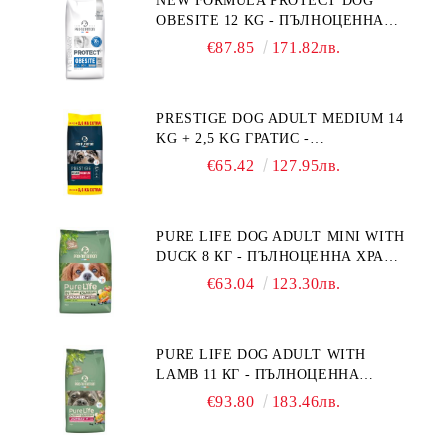
NEW FORMULA PROTECT DOG
OBESITE 12 KG - ПЪЛНОЦЕННА
ДИЕТИЧНА ХРАНА ЗА КУЧЕТА
€87.85
171.82лв.
СЪС СПЕЦИФИЧНИ ХРАНИТЕЛНИ
ПОТРЕБНОСТИ: "НАМАЛЯВАНЕ
НА НАДНОРМЕНО ТЕГЛО".
PRESTIGE DOG ADULT MEDIUM 14
"РЕГУЛИРАНЕ НА ВНОСА НА
KG + 2,5 KG ГРАТИС -
ГЛЮКОЗА (DIABETES MELLITUS)."
ПЪЛНОЦЕННА ХРАНА ЗА
€65.42
127.95лв.
ПОРАСНАЛИ КУЧЕТА ОТ СРЕДНИ
ПОРОДИ. ПРОИЗВЕДЕНА ВЪВ
ФРАНЦИЯ.
PURE LIFE DOG ADULT MINI WITH
DUCK 8 КГ - ПЪЛНОЦЕННА ХРАНА
ЗА ПОРАСНАЛИ КУЧЕТА ОТ
€63.04
123.30лв.
ДРЕБНИ ПОРОДИ НА ВЪЗРАСТ
НАД 10 МЕСЕЦА И С ТЕГЛО ПОД
10 КГ, С ПАТИЦА. БЕЗ ЗЪРНО, БЕЗ
PURE LIFE DOG ADULT WITH
ГЛУТЕН. ПРОИЗВЕДЕНА ВЪВ
LAMB 11 КГ - ПЪЛНОЦЕННА
ФРАНЦИЯ.
ХРАНА ЗА ПОРАСНАЛИ КУЧЕТА С
€93.80
183.46лв.
ЧУВСТВИТЕЛНО ХРАНОСМИЛАНЕ,
С АГНЕ. ПОДХОДЯЩА ЗА КУЧЕТА