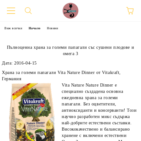
Виж всички
Начало
Новини
Пълноценна храна за големи папагали със сушени плодове и
омега 3
Дата: 2016-04-15
Храна за големи папагали Vita Nature Dinner от Vitakraft,
Германия
Vita Nature Nature Dinner е
специално създадена основна
ежедневна храна за големи
папагали. Без оцветители,
антиоксиданти и консерванти! Този
научно разработен микс съдържа
най-добрите естествени съставки.
Висококачествено и балансирано
хранене с включени естествени