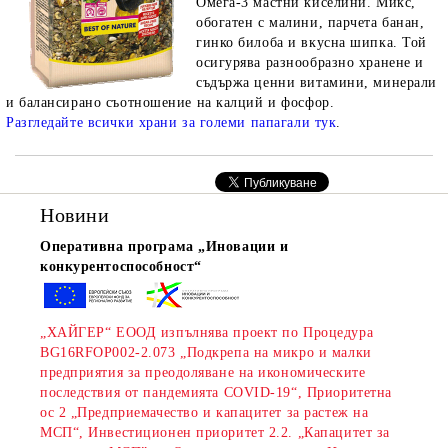
Омега-3 мастни киселини. Микс,
обогатен с малини, парчета банан,
гинко билоба и вкусна шипка. Той
осигурява разнообразно хранене и
съдържа ценни витамини, минерали
и балансирано съотношение на калций и фосфор.
Разгледайте всички храни за големи папагали тук
.
rition Flatazor,
Новини
Оперативна програма „Иновации и
конкурентоспособност“
„ХАЙГЕР“ ЕООД изпълнява проект по Процедура
BG16RFOP002-2.073 „Подкрепа на микро и малки
предприятия за преодоляване на икономическите
последствия от пандемията COVID-19“, Приоритетна
ос 2 „Предприемачество и капацитет за растеж на
МСП“, Инвестиционен приоритет 2.2. „Капацитет за