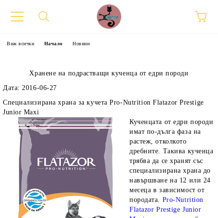
Виж всички
Начало
Новини
Хранене на подрастващи кученца от едри породи
Дата: 2016-06-27
Специализирана храна за кучета Pro-Nutrition Flatazor Prestige
Junior Maxi
Кученцата от едри породи
имат по-дълга фаза на
растеж, отколкото
дребните. Такива кученца
трябва да се хранят със
специализирана храна до
навършване на 12 или 24
месеца в зависимост от
породата.
Pro-Nutrition
Flatazor Prestige Junior