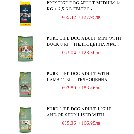
PRESTIGE DOG ADULT MEDIUM 14
"РЕГУЛИРАНЕ НА ВНОСА НА
KG + 2,5 KG ГРАТИС -
ГЛЮКОЗА (DIABETES MELLITUS)."
ПЪЛНОЦЕННА ХРАНА ЗА
€65.42
127.95лв.
ПОРАСНАЛИ КУЧЕТА ОТ СРЕДНИ
ПОРОДИ. ПРОИЗВЕДЕНА ВЪВ
ФРАНЦИЯ.
PURE LIFE DOG ADULT MINI WITH
DUCK 8 КГ - ПЪЛНОЦЕННА ХРАНА
ЗА ПОРАСНАЛИ КУЧЕТА ОТ
€63.04
123.30лв.
ДРЕБНИ ПОРОДИ НА ВЪЗРАСТ
НАД 10 МЕСЕЦА И С ТЕГЛО ПОД
10 КГ, С ПАТИЦА. БЕЗ ЗЪРНО, БЕЗ
PURE LIFE DOG ADULT WITH
ГЛУТЕН. ПРОИЗВЕДЕНА ВЪВ
LAMB 11 КГ - ПЪЛНОЦЕННА
ФРАНЦИЯ.
ХРАНА ЗА ПОРАСНАЛИ КУЧЕТА С
€93.80
183.46лв.
ЧУВСТВИТЕЛНО ХРАНОСМИЛАНЕ,
С АГНЕ. ПОДХОДЯЩА ЗА КУЧЕТА
ОТ ВСИЧКИ ПОРОДИ НА ВЪЗРАСТ
PURE LIFE DOG ADULT LIGHT
НАД 1 ГОДИНА. БЕЗ ЗЪРНО, БЕЗ
AND/OR STERILIZED WITH
ГЛУТЕН. ПРОИЗВЕДЕНА ВЪВ
CHICKEN 12 КГ - ПЪЛНОЦЕННА
ФРАНЦИЯ.
€85.36
166.95лв.
ХРАНА ЗА ПОРАСНАЛИ КУЧЕТА
СЪС СКЛОННОСТ КЪМ