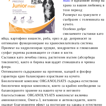
Maxi
е идеалният избор на
храна за вашия любимец в
този период:
Размерът на гранулите е
съобразен с големината на
кучето.
Особено добре
смилаемите съставки като
яйца, картофено нишесте, риба, ориз и др. допринасят за
оптимално функциониране на храносмилателната система.
rition Flatazor,
Приемът на хидролизиран хрущял, хондроитин и глюкозамин
сулфат укрепва развиващите се стави и кости.
Съставки като лечебна глина, растителен въглен (абсорбира
токсините), както и бирена мая щадят стомашната и чревна
флора.
Оптималното съдържание на протеини, калций и фосфор
гарантира едно балансирано израстване на кучето.
Биологичният комплекс
ORGANOLISATS
съдържа естествени
биологични морски комплекси, които са крайно необходими за
балансираното хранене на вашето куче и неговото
благосъстояние. ORGANOLYSATS комплексът включва
аминокиселини, Омега-3, витамини и антиоксиданти, които
оказват благоприятен ефект за постигане на здрава и естествено