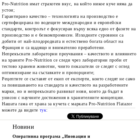
Pro-Nutrition имат страхотен вкус, на който никое куче няма да
устои;
Гарантирано качество
– технологията на производство е
сертифицирана по водещите международни и европейски
стандарти, контролът е фокусиран върху всяка едно от фазите на
производство и е безкомпромисен. Изходните суровини са
добити от най-плодородната и естествено богата област на
Франция и са щадящо и внимателно преработени.
Непрекъснати лабораторни проучвания
– качеството и влиянието
на храните
Pro-Nutrition се следи чрез лабораторни проби от
тестово хранени животни, чиито показатели се следят с оглед
оптимизиране на съставките и пропорциите;
Рецептите се съставят от екип от експерти
, които следят не само
за повишаването на стандарта и качеството на разработените
марки, но и непрекъснато развиват нови, които да бъдат в
унисон с научните достижения в хранителните концепции.
Нашата гама от храна за кучета с марката Pro-Nutrition Flatazor
можете да видите
тук
:
Новини
Оперативна програма „Иновации и