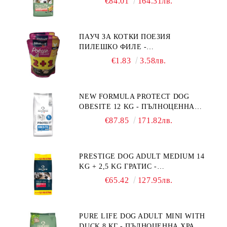
€84.01
164.31лв.
ПОРАСНАЛИ КУЧЕТА ОТ СРЕДНИ
ПОРОДИ НА ВЪЗРАСТ НАД 1 Г, С
ТЕГЛО ОТ 10 – 25 КГ, СЪС СЬОМГА.
ПАУЧ ЗА КОТКИ ПОЕЗИЯ
БЕЗ ЗЪРНО, БЕЗ ГЛУТЕН.
ПИЛЕШКО ФИЛЕ -
ПРОИЗВЕДЕНА ВЪВ ФРАНЦИЯ.
ПРОМОКОМПЛЕКТ 3 БР.
€1.83
3.58лв.
NEW FORMULA PROTECT DOG
OBESITE 12 KG - ПЪЛНОЦЕННА
ДИЕТИЧНА ХРАНА ЗА КУЧЕТА
€87.85
171.82лв.
СЪС СПЕЦИФИЧНИ ХРАНИТЕЛНИ
ПОТРЕБНОСТИ: "НАМАЛЯВАНЕ
НА НАДНОРМЕНО ТЕГЛО".
PRESTIGE DOG ADULT MEDIUM 14
"РЕГУЛИРАНЕ НА ВНОСА НА
KG + 2,5 KG ГРАТИС -
ГЛЮКОЗА (DIABETES MELLITUS)."
ПЪЛНОЦЕННА ХРАНА ЗА
€65.42
127.95лв.
ПОРАСНАЛИ КУЧЕТА ОТ СРЕДНИ
ПОРОДИ. ПРОИЗВЕДЕНА ВЪВ
ФРАНЦИЯ.
PURE LIFE DOG ADULT MINI WITH
DUCK 8 КГ - ПЪЛНОЦЕННА ХРАНА