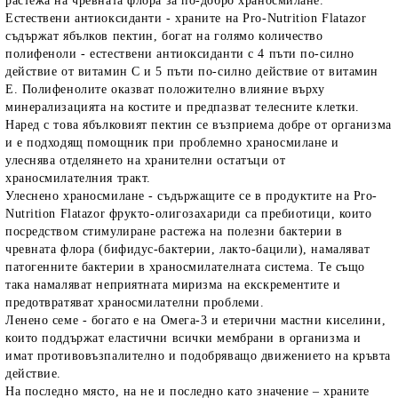
растежа на чревната флора за по-добро храносмилане.
Естествени антиоксиданти
- храните на Pro-Nutrition Flatazor
съдържат ябълков пектин, богат на голямо количество
полифеноли - естествени антиоксиданти с 4 пъти по-силно
действие от витамин С и 5 пъти по-силно действие от витамин
Е. Полифенолите оказват положително влияние върху
минерализацията на костите и предпазват телесните клетки.
Наред с това ябълковият пектин се възприема добре от организма
и е подходящ
помощник при проблемно храносмилане и
улеснява отделянето на хранителни остатъци
от
храносмилателния тракт.
Улеснено храносмилане
- съдържащите се в продуктите на Pro-
Nutrition Flatazor фрукто-олигозахариди са пребиотици, които
посредством стимулиране растежа на полезни бактерии в
чревната флора (бифидус-бактерии, лакто-бацили), намаляват
патогенните бактерии в храносмилателната система. Те също
така намаляват неприятната миризма на екскрементите и
предотвратяват храносмилателни проблеми.
Ленено семе
- богато е на Омега-3 и етерични мастни киселини,
които поддържат еластични всички мембрани в организма и
имат противовъзпалително и подобряващо движението на кръвта
действие.
На последно място, на не и последно като значение – храните