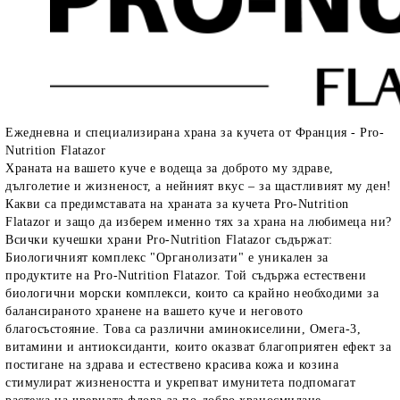
Ежедневна и специализирана храна за кучета от Франция - Pro-
Nutrition Flatazor
rition Flatazor, Gimborn
Храната на вашето куче е водеща за доброто му здраве,
дълголетие и жизненост, а нейният вкус – за щастливият му ден!
Какви са предимставата на храната за кучета Pro-Nutrition
Flatazor и защо да изберем именно тях за храна на любимеца ни?
Всички кучешки храни Pro-Nutrition Flatazor съдържат:
Биологичният комплекс "Органолизати"
е уникален за
продуктите на Pro-Nutrition Flatazor. Той съдържа
естествени
биологични морски комплекси
, които са крайно необходими за
балансираното хранене на вашето куче и неговото
благосъстояние. Това са различни аминокиселини, Омега-3,
витамини и антиоксиданти, които
оказват благоприятен ефект за
постигане на здрава и естествено красива кожа и козина
стимулират жизнеността и укрепват имунитета подпомагат