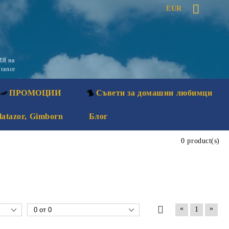
EUR
Я на
rance
ПРОМОЦИИ
Съвети за домашни любимци
latazor, Gimborn
Блог
0 product(s)
«
»
1