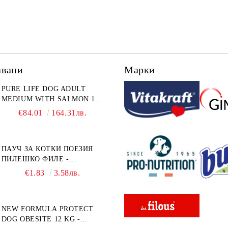
авани
Марки
PURE LIFE DOG ADULT
MEDIUM WITH SALMON 12
КГ - ПЪЛНОЦЕННА ХРАНА
€84.01
164.31лв.
ЗА ПОРАСНАЛИ КУЧЕТА ОТ
СРЕДНИ ПОРОДИ НА
ВЪЗРАСТ НАД 1 Г, С ТЕГЛО
ПАУЧ ЗА КОТКИ ПОЕЗИЯ
ОТ 10 – 25 КГ, СЪС СЬОМГА.
ПИЛЕШКО ФИЛЕ -
БЕЗ ЗЪРНО, БЕЗ ГЛУТЕН.
ПРОМОКОМПЛЕКТ 3 БР.
ПРОИЗВЕДЕНА ВЪВ
€1.83
3.58лв.
ФРАНЦИЯ.
NEW FORMULA PROTECT
DOG OBESITE 12 KG -