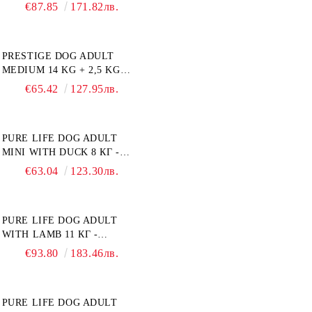
ПЪЛНОЦЕННА ДИЕТИЧНА
€87.85
171.82лв.
ХРАНА ЗА КУЧЕТА СЪС
СПЕЦИФИЧНИ
ХРАНИТЕЛНИ
PRESTIGE DOG ADULT
ПОТРЕБНОСТИ:
MEDIUM 14 KG + 2,5 KG
"НАМАЛЯВАНЕ НА
ГРАТИС - ПЪЛНОЦЕННА
НАДНОРМЕНО ТЕГЛО".
€65.42
127.95лв.
ХРАНА ЗА ПОРАСНАЛИ
"РЕГУЛИРАНЕ НА ВНОСА
КУЧЕТА ОТ СРЕДНИ
НА ГЛЮКОЗА (DIABETES
ПОРОДИ. ПРОИЗВЕДЕНА
MELLITUS)."
PURE LIFE DOG ADULT
ВЪВ ФРАНЦИЯ.
MINI WITH DUCK 8 КГ -
ПЪЛНОЦЕННА ХРАНА ЗА
€63.04
123.30лв.
ПОРАСНАЛИ КУЧЕТА ОТ
ДРЕБНИ ПОРОДИ НА
ВЪЗРАСТ НАД 10 МЕСЕЦА И
PURE LIFE DOG ADULT
С ТЕГЛО ПОД 10 КГ, С
WITH LAMB 11 КГ -
ПАТИЦА. БЕЗ ЗЪРНО, БЕЗ
ПЪЛНОЦЕННА ХРАНА ЗА
ГЛУТЕН. ПРОИЗВЕДЕНА
€93.80
183.46лв.
ПОРАСНАЛИ КУЧЕТА С
ВЪВ ФРАНЦИЯ.
ЧУВСТВИТЕЛНО
ХРАНОСМИЛАНЕ, С АГНЕ.
PURE LIFE DOG ADULT
ПОДХОДЯЩА ЗА КУЧЕТА