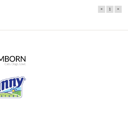
«
»
1