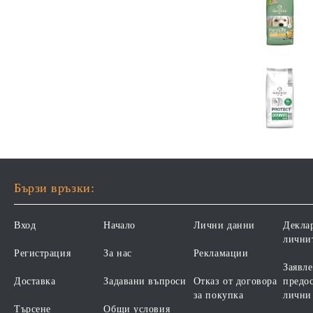
Бързи връзки:
Вход
Начало
Лични данни
Декла
лични
Регистрация
За нас
Рекламации
Заявле
Доставка
Задавани въпроси
Отказ от договора
предос
за покупка
лични
Търсене
Общи условия