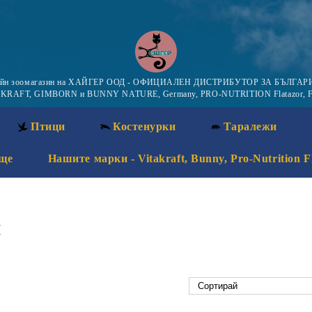
айн зоомагазин на ХАЙГЕР ООД - ОФИЦИАЛЕН ДИСТРИБУТОР ЗА БЪЛГАРИ
KRAFT, GIMBORN и BUNNY NATURE, Germany, PRO-NUTRITION Flatazor, F
Птици
Костенурки
Таралежи
ще
Нашите марки - Vitakraft, Bunny, Pro-Nutrition F
и