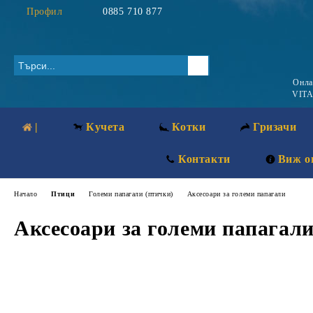
Профил
0885 710 877
Онл
VITA
|
Кучета
Котки
Гризачи
Контакти
Виж о
Начало
Птици
Големи папагали (птички)
Аксесоари за големи папагали
Аксесоари за големи папагал