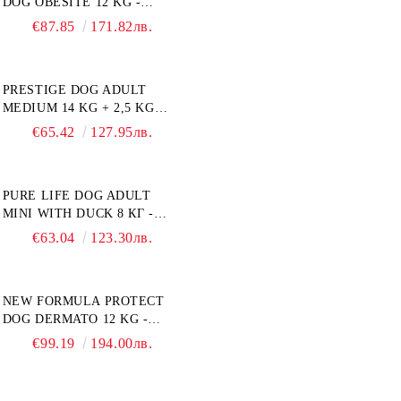
DOG OBESITE 12 KG -
ПЪЛНОЦЕННА ДИЕТИЧНА
€87.85
171.82лв.
ХРАНА ЗА КУЧЕТА СЪС
СПЕЦИФИЧНИ
ХРАНИТЕЛНИ
PRESTIGE DOG ADULT
ПОТРЕБНОСТИ:
MEDIUM 14 KG + 2,5 KG
"НАМАЛЯВАНЕ НА
ГРАТИС - ПЪЛНОЦЕННА
НАДНОРМЕНО ТЕГЛО".
€65.42
127.95лв.
ХРАНА ЗА ПОРАСНАЛИ
"РЕГУЛИРАНЕ НА ВНОСА
КУЧЕТА ОТ СРЕДНИ
НА ГЛЮКОЗА (DIABETES
ПОРОДИ. ПРОИЗВЕДЕНА
MELLITUS)."
PURE LIFE DOG ADULT
ВЪВ ФРАНЦИЯ.
MINI WITH DUCK 8 КГ -
ПЪЛНОЦЕННА ХРАНА ЗА
€63.04
123.30лв.
ПОРАСНАЛИ КУЧЕТА ОТ
ДРЕБНИ ПОРОДИ НА
ВЪЗРАСТ НАД 10 МЕСЕЦА И
NEW FORMULA PROTECT
С ТЕГЛО ПОД 10 КГ, С
DOG DERMATO 12 KG -
ПАТИЦА. БЕЗ ЗЪРНО, БЕЗ
ПЪЛНОЦЕННА ДИЕТИЧНА
ГЛУТЕН. ПРОИЗВЕДЕНА
€99.19
194.00лв.
ХРАНА ЗА КУЧЕТА СЪС
ВЪВ ФРАНЦИЯ.
СПЕЦИФИЧНИ
ХРАНИТЕЛНИ