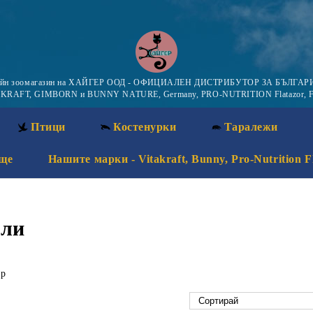
айн зоомагазин на ХАЙГЕР ООД - ОФИЦИАЛЕН ДИСТРИБУТОР ЗА БЪЛГАРИ
KRAFT, GIMBORN и BUNNY NATURE, Germany, PRO-NUTRITION Flatazor, F
Птици
Костенурки
Таралежи
ще
Нашите марки - Vitakraft, Bunny, Pro-Nutrition F
али
ер