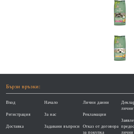
Бързи връзки:
Вход
Начало
Лични данни
Декла
лични
Регистрация
За нас
Рекламации
Заявле
Доставка
Задавани въпроси
Отказ от договора
предос
за покупка
лични