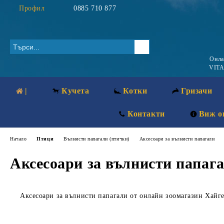
Профил
0885 710 877
Онл
VITA
|
Кучета
Котки
Гризачи
Контакти
Виж о
Начало
Птици
Вълнисти папагали (птички)
Аксесоари за вълнисти папагали
Аксесоари за вълнисти папаг
Аксесоари за вълнисти папагали от онлайн зоомагазин Хайг