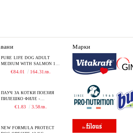
авани
Марки
PURE LIFE DOG ADULT
MEDIUM WITH SALMON 12
КГ - ПЪЛНОЦЕННА ХРАНА
€84.01
164.31лв.
ЗА ПОРАСНАЛИ КУЧЕТА ОТ
СРЕДНИ ПОРОДИ НА
ВЪЗРАСТ НАД 1 Г, С ТЕГЛО
ПАУЧ ЗА КОТКИ ПОЕЗИЯ
ОТ 10 – 25 КГ, СЪС СЬОМГА.
ПИЛЕШКО ФИЛЕ -
БЕЗ ЗЪРНО, БЕЗ ГЛУТЕН.
ПРОМОКОМПЛЕКТ 3 БР.
ПРОИЗВЕДЕНА ВЪВ
€1.83
3.58лв.
ФРАНЦИЯ.
NEW FORMULA PROTECT