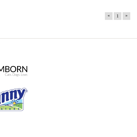
«
»
1