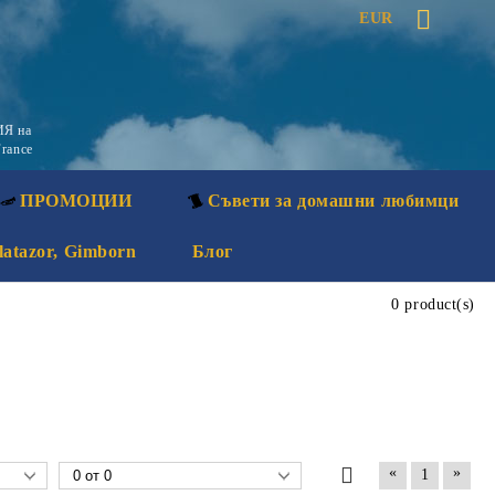
EUR
Я на
rance
ПРОМОЦИИ
Съвети за домашни любимци
latazor, Gimborn
Блог
0 product(s)
«
»
1