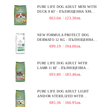
ФРАНЦИЯ.
PURE LIFE DOG ADULT MINI WITH
DUCK 8 КГ - ПЪЛНОЦЕННА ХРАНА
ЗА ПОРАСНАЛИ КУЧЕТА ОТ
€63.04
123.30лв.
ДРЕБНИ ПОРОДИ НА ВЪЗРАСТ
НАД 10 МЕСЕЦА И С ТЕГЛО ПОД
10 КГ, С ПАТИЦА. БЕЗ ЗЪРНО, БЕЗ
NEW FORMULA PROTECT DOG
ГЛУТЕН. ПРОИЗВЕДЕНА ВЪВ
DERMATO 12 KG - ПЪЛНОЦЕННА
ФРАНЦИЯ.
ДИЕТИЧНА ХРАНА ЗА КУЧЕТА
€99.19
194.00лв.
СЪС СПЕЦИФИЧНИ ХРАНИТЕЛНИ
ПОТРЕБНОСТИ - "ПОДПОМАГАНЕ
НА КОЖНАТА ФУНКЦИЯ ПРИ
PURE LIFE DOG ADULT WITH
ДЕРМАТОЗИ И СИЛНО ИЗРАЗЕНА
LAMB 11 КГ - ПЪЛНОЦЕННА
ЗАГУБА НА КОЗИНА".
ХРАНА ЗА ПОРАСНАЛИ КУЧЕТА С
"НАМАЛЯВАНЕ НА
€93.80
183.46лв.
ЧУВСТВИТЕЛНО ХРАНОСМИЛАНЕ,
НЕПОНОСИМОСТТА КЪМ НЯКОИ
С АГНЕ. ПОДХОДЯЩА ЗА КУЧЕТА
СЪСТАВКИ И ХРАНИ
ОТ ВСИЧКИ ПОРОДИ НА ВЪЗРАСТ
PURE LIFE DOG ADULT LIGHT
НАД 1 ГОДИНА. БЕЗ ЗЪРНО, БЕЗ
AND/OR STERILIZED WITH
ГЛУТЕН. ПРОИЗВЕДЕНА ВЪВ
CHICKEN 12 КГ - ПЪЛНОЦЕННА
ФРАНЦИЯ.
€85.36
166.95лв.
ХРАНА ЗА ПОРАСНАЛИ КУЧЕТА