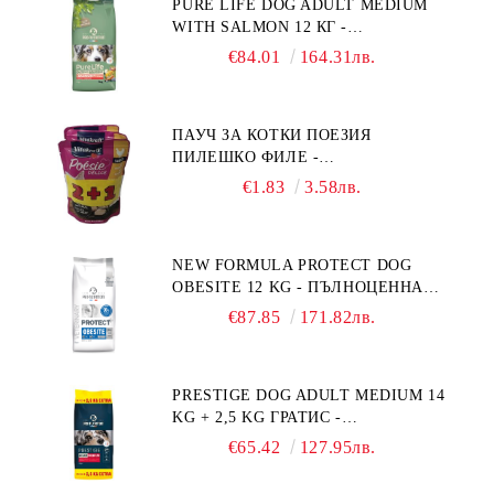
PURE LIFE DOG ADULT MEDIUM
WITH SALMON 12 КГ -
ПЪЛНОЦЕННА ХРАНА ЗА
€84.01
164.31лв.
ПОРАСНАЛИ КУЧЕТА ОТ СРЕДНИ
ПОРОДИ НА ВЪЗРАСТ НАД 1 Г, С
ТЕГЛО ОТ 10 – 25 КГ, СЪС СЬОМГА.
ПАУЧ ЗА КОТКИ ПОЕЗИЯ
БЕЗ ЗЪРНО, БЕЗ ГЛУТЕН.
ПИЛЕШКО ФИЛЕ -
ПРОИЗВЕДЕНА ВЪВ ФРАНЦИЯ.
ПРОМОКОМПЛЕКТ 3 БР.
€1.83
3.58лв.
NEW FORMULA PROTECT DOG
OBESITE 12 KG - ПЪЛНОЦЕННА
ДИЕТИЧНА ХРАНА ЗА КУЧЕТА
€87.85
171.82лв.
СЪС СПЕЦИФИЧНИ ХРАНИТЕЛНИ
ПОТРЕБНОСТИ: "НАМАЛЯВАНЕ
НА НАДНОРМЕНО ТЕГЛО".
PRESTIGE DOG ADULT MEDIUM 14
"РЕГУЛИРАНЕ НА ВНОСА НА
KG + 2,5 KG ГРАТИС -
ГЛЮКОЗА (DIABETES MELLITUS)."
ПЪЛНОЦЕННА ХРАНА ЗА
€65.42
127.95лв.
ПОРАСНАЛИ КУЧЕТА ОТ СРЕДНИ
ПОРОДИ. ПРОИЗВЕДЕНА ВЪВ