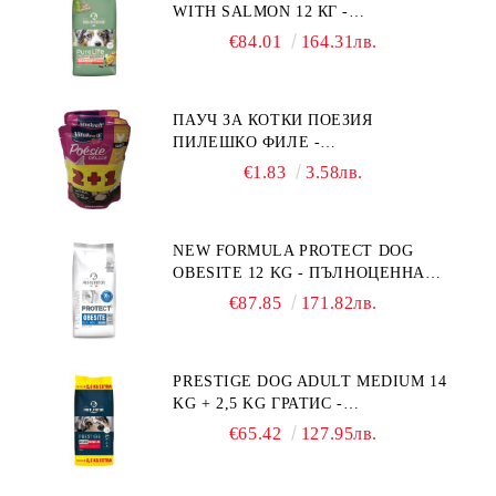
WITH SALMON 12 КГ -
ПЪЛНОЦЕННА ХРАНА ЗА
€84.01
164.31лв.
ПОРАСНАЛИ КУЧЕТА ОТ СРЕДНИ
ПОРОДИ НА ВЪЗРАСТ НАД 1 Г, С
ТЕГЛО ОТ 10 – 25 КГ, СЪС СЬОМГА.
ПАУЧ ЗА КОТКИ ПОЕЗИЯ
БЕЗ ЗЪРНО, БЕЗ ГЛУТЕН.
ПИЛЕШКО ФИЛЕ -
ПРОИЗВЕДЕНА ВЪВ ФРАНЦИЯ.
ПРОМОКОМПЛЕКТ 3 БР.
€1.83
3.58лв.
NEW FORMULA PROTECT DOG
OBESITE 12 KG - ПЪЛНОЦЕННА
ДИЕТИЧНА ХРАНА ЗА КУЧЕТА
€87.85
171.82лв.
СЪС СПЕЦИФИЧНИ ХРАНИТЕЛНИ
ПОТРЕБНОСТИ: "НАМАЛЯВАНЕ
НА НАДНОРМЕНО ТЕГЛО".
PRESTIGE DOG ADULT MEDIUM 14
"РЕГУЛИРАНЕ НА ВНОСА НА
KG + 2,5 KG ГРАТИС -
ГЛЮКОЗА (DIABETES MELLITUS)."
ПЪЛНОЦЕННА ХРАНА ЗА
€65.42
127.95лв.
ПОРАСНАЛИ КУЧЕТА ОТ СРЕДНИ
ПОРОДИ. ПРОИЗВЕДЕНА ВЪВ
ФРАНЦИЯ.