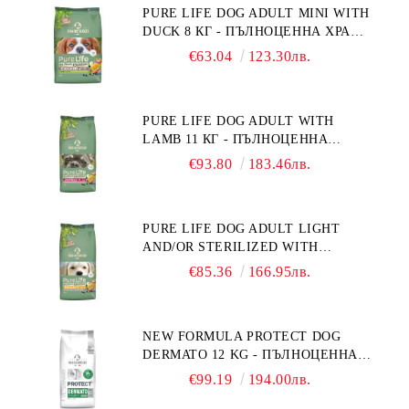
PURE LIFE DOG ADULT MINI WITH
DUCK 8 КГ - ПЪЛНОЦЕННА ХРАНА
ЗА ПОРАСНАЛИ КУЧЕТА ОТ
€63.04
123.30лв.
ДРЕБНИ ПОРОДИ НА ВЪЗРАСТ
НАД 10 МЕСЕЦА И С ТЕГЛО ПОД
10 КГ, С ПАТИЦА. БЕЗ ЗЪРНО, БЕЗ
PURE LIFE DOG ADULT WITH
ГЛУТЕН. ПРОИЗВЕДЕНА ВЪВ
LAMB 11 КГ - ПЪЛНОЦЕННА
ФРАНЦИЯ.
ХРАНА ЗА ПОРАСНАЛИ КУЧЕТА С
€93.80
183.46лв.
ЧУВСТВИТЕЛНО ХРАНОСМИЛАНЕ,
С АГНЕ. ПОДХОДЯЩА ЗА КУЧЕТА
ОТ ВСИЧКИ ПОРОДИ НА ВЪЗРАСТ
PURE LIFE DOG ADULT LIGHT
НАД 1 ГОДИНА. БЕЗ ЗЪРНО, БЕЗ
AND/OR STERILIZED WITH
ГЛУТЕН. ПРОИЗВЕДЕНА ВЪВ
CHICKEN 12 КГ - ПЪЛНОЦЕННА
ФРАНЦИЯ.
€85.36
166.95лв.
ХРАНА ЗА ПОРАСНАЛИ КУЧЕТА
СЪС СКЛОННОСТ КЪМ
НАДНОРМЕНО ТЕГЛО И/ИЛИ
NEW FORMULA PROTECT DOG
КАСТРИРАНИ КУЧЕТА ОТ ВСИЧКИ
DERMATO 12 KG - ПЪЛНОЦЕННА
ПОРОДИ НА ВЪЗРАСТ НАД 1
ДИЕТИЧНА ХРАНА ЗА КУЧЕТА
ГОДИНА, С ПИЛЕ. БЕЗ ЗЪРНО, БЕЗ
€99.19
194.00лв.
СЪС СПЕЦИФИЧНИ ХРАНИТЕЛНИ
ГЛУТЕН. ПРОИЗВОДСТВО