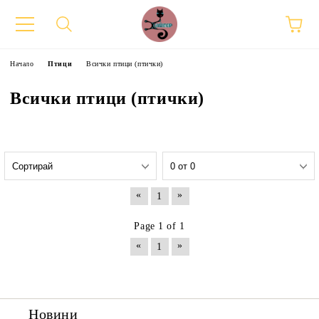
Начало
Птици
Всички птици (птички)
Всички птици (птички)
«
»
1
Page 1 of 1
«
»
1
Новини