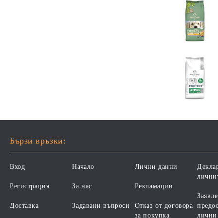
Бързи връзки:
Вход
Начало
Лични данни
Декла
лични
Регистрация
За нас
Рекламации
Заявле
Доставка
Задавани въпроси
Отказ от договора
предос
за покупка
лични