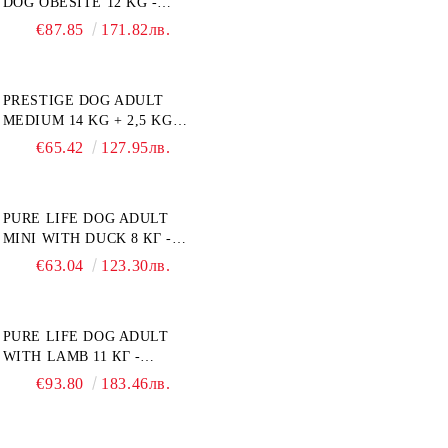
DOG OBESITE 12 KG -
ПЪЛНОЦЕННА ДИЕТИЧНА
€87.85
171.82лв.
ХРАНА ЗА КУЧЕТА СЪС
СПЕЦИФИЧНИ
ХРАНИТЕЛНИ
PRESTIGE DOG ADULT
ПОТРЕБНОСТИ:
MEDIUM 14 KG + 2,5 KG
"НАМАЛЯВАНЕ НА
ГРАТИС - ПЪЛНОЦЕННА
НАДНОРМЕНО ТЕГЛО".
€65.42
127.95лв.
ХРАНА ЗА ПОРАСНАЛИ
"РЕГУЛИРАНЕ НА ВНОСА
КУЧЕТА ОТ СРЕДНИ
НА ГЛЮКОЗА (DIABETES
ПОРОДИ. ПРОИЗВЕДЕНА
MELLITUS)."
PURE LIFE DOG ADULT
ВЪВ ФРАНЦИЯ.
MINI WITH DUCK 8 КГ -
ПЪЛНОЦЕННА ХРАНА ЗА
€63.04
123.30лв.
ПОРАСНАЛИ КУЧЕТА ОТ
ДРЕБНИ ПОРОДИ НА
ВЪЗРАСТ НАД 10 МЕСЕЦА И
PURE LIFE DOG ADULT
С ТЕГЛО ПОД 10 КГ, С
WITH LAMB 11 КГ -
ПАТИЦА. БЕЗ ЗЪРНО, БЕЗ
ПЪЛНОЦЕННА ХРАНА ЗА
ГЛУТЕН. ПРОИЗВЕДЕНА
€93.80
183.46лв.
ПОРАСНАЛИ КУЧЕТА С
ВЪВ ФРАНЦИЯ.
ЧУВСТВИТЕЛНО
ХРАНОСМИЛАНЕ, С АГНЕ.