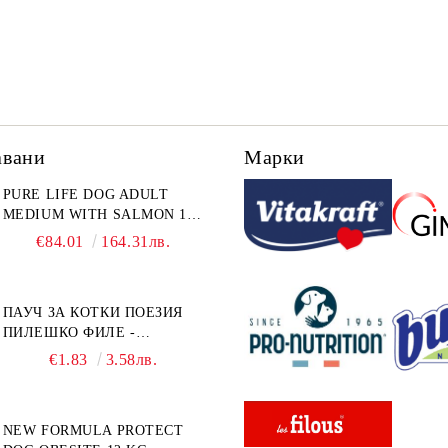
авани
Марки
PURE LIFE DOG ADULT
MEDIUM WITH SALMON 12
КГ - ПЪЛНОЦЕННА ХРАНА
€84.01
164.31лв.
ЗА ПОРАСНАЛИ КУЧЕТА ОТ
СРЕДНИ ПОРОДИ НА
ВЪЗРАСТ НАД 1 Г, С ТЕГЛО
ПАУЧ ЗА КОТКИ ПОЕЗИЯ
ОТ 10 – 25 КГ, СЪС СЬОМГА.
ПИЛЕШКО ФИЛЕ -
БЕЗ ЗЪРНО, БЕЗ ГЛУТЕН.
ПРОМОКОМПЛЕКТ 3 БР.
ПРОИЗВЕДЕНА ВЪВ
€1.83
3.58лв.
ФРАНЦИЯ.
NEW FORMULA PROTECT