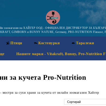
айн зоомагазин на ХАЙГЕР ООД - ОФИЦИАЛЕН ДИСТРИБУТОР ЗА БЪЛГАРИ
KRAFT, GIMBORN и BUNNY NATURE, Germany, PRO-NUTRITION Flatazor, F
Птици
Костенурки
Таралежи
ще
Нашите марки - Vitakraft, Bunny, Pro-Nutrition F
и за кучета Pro-Nutrition
 - мостри за сухи храни за кучета от онлайн зоомагазин Хайгер