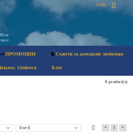
EUR
Я на
rance
ПРОМОЦИИ
Съвети за домашни любимци
latazor, Gimborn
Блог
0 product(s)
«
»
1