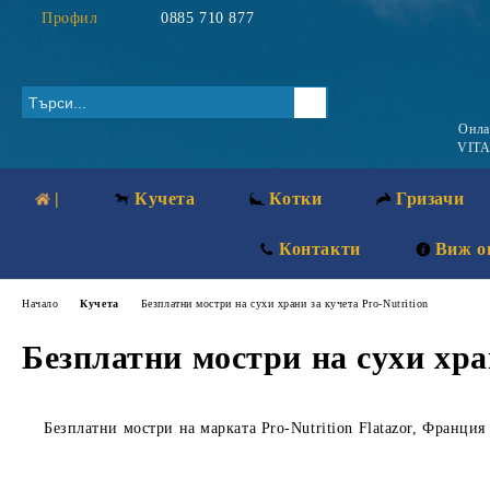
Профил
0885 710 877
Онл
VITA
|
Кучета
Котки
Гризачи
Контакти
Виж о
Начало
Кучета
Безплатни мостри на сухи храни за кучета Pro-Nutrition
Безплатни мостри на сухи хран
Безплатни мостри на марката Pro-Nutrition Flatazor, Франция