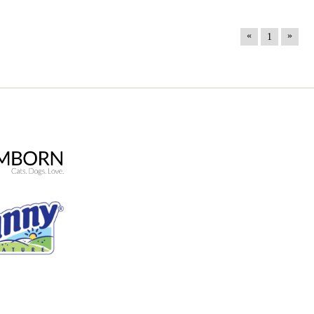
«
»
1