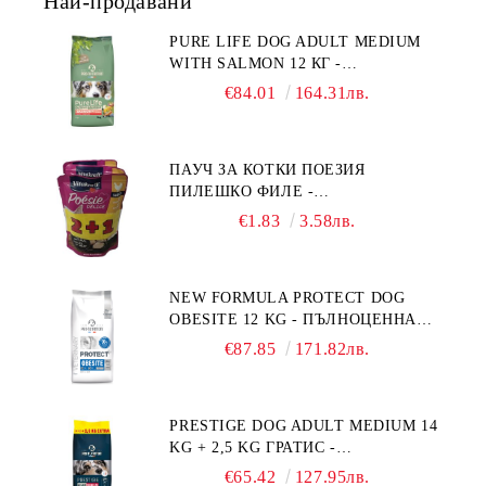
Най-продавани
PURE LIFE DOG ADULT MEDIUM
WITH SALMON 12 КГ -
ПЪЛНОЦЕННА ХРАНА ЗА
€84.01
164.31лв.
ПОРАСНАЛИ КУЧЕТА ОТ СРЕДНИ
ПОРОДИ НА ВЪЗРАСТ НАД 1 Г, С
ТЕГЛО ОТ 10 – 25 КГ, СЪС СЬОМГА.
ПАУЧ ЗА КОТКИ ПОЕЗИЯ
БЕЗ ЗЪРНО, БЕЗ ГЛУТЕН.
ПИЛЕШКО ФИЛЕ -
ПРОИЗВЕДЕНА ВЪВ ФРАНЦИЯ.
ПРОМОКОМПЛЕКТ 3 БР.
€1.83
3.58лв.
NEW FORMULA PROTECT DOG
OBESITE 12 KG - ПЪЛНОЦЕННА
ДИЕТИЧНА ХРАНА ЗА КУЧЕТА
€87.85
171.82лв.
СЪС СПЕЦИФИЧНИ ХРАНИТЕЛНИ
ПОТРЕБНОСТИ: "НАМАЛЯВАНЕ
НА НАДНОРМЕНО ТЕГЛО".
PRESTIGE DOG ADULT MEDIUM 14
"РЕГУЛИРАНЕ НА ВНОСА НА
KG + 2,5 KG ГРАТИС -
ГЛЮКОЗА (DIABETES MELLITUS)."
ПЪЛНОЦЕННА ХРАНА ЗА
€65.42
127.95лв.