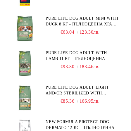
ПОРАСНАЛИ КУЧЕТА ОТ СРЕДНИ
ПОРОДИ. ПРОИЗВЕДЕНА ВЪВ
ФРАНЦИЯ.
PURE LIFE DOG ADULT MINI WITH
DUCK 8 КГ - ПЪЛНОЦЕННА ХРАНА
ЗА ПОРАСНАЛИ КУЧЕТА ОТ
€63.04
123.30лв.
ДРЕБНИ ПОРОДИ НА ВЪЗРАСТ
НАД 10 МЕСЕЦА И С ТЕГЛО ПОД
10 КГ, С ПАТИЦА. БЕЗ ЗЪРНО, БЕЗ
PURE LIFE DOG ADULT WITH
ГЛУТЕН. ПРОИЗВЕДЕНА ВЪВ
LAMB 11 КГ - ПЪЛНОЦЕННА
ФРАНЦИЯ.
ХРАНА ЗА ПОРАСНАЛИ КУЧЕТА С
€93.80
183.46лв.
ЧУВСТВИТЕЛНО ХРАНОСМИЛАНЕ,
С АГНЕ. ПОДХОДЯЩА ЗА КУЧЕТА
ОТ ВСИЧКИ ПОРОДИ НА ВЪЗРАСТ
PURE LIFE DOG ADULT LIGHT
НАД 1 ГОДИНА. БЕЗ ЗЪРНО, БЕЗ
AND/OR STERILIZED WITH
ГЛУТЕН. ПРОИЗВЕДЕНА ВЪВ
CHICKEN 12 КГ - ПЪЛНОЦЕННА
ФРАНЦИЯ.
€85.36
166.95лв.
ХРАНА ЗА ПОРАСНАЛИ КУЧЕТА
СЪС СКЛОННОСТ КЪМ
НАДНОРМЕНО ТЕГЛО И/ИЛИ
NEW FORMULA PROTECT DOG
КАСТРИРАНИ КУЧЕТА ОТ ВСИЧКИ
DERMATO 12 KG - ПЪЛНОЦЕННА
ПОРОДИ НА ВЪЗРАСТ НАД 1