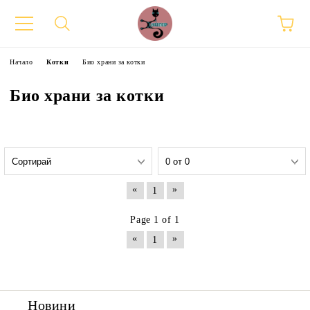
Начало
Котки
Био храни за котки
Био храни за котки
«
»
1
Page 1 of 1
«
»
1
Новини