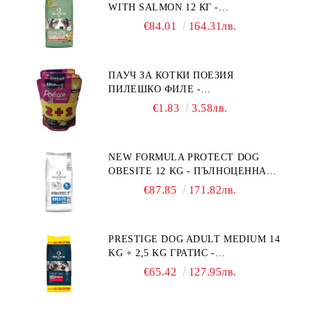
WITH SALMON 12 КГ -
ПЪЛНОЦЕННА ХРАНА ЗА
€84.01
164.31лв.
ПОРАСНАЛИ КУЧЕТА ОТ СРЕДНИ
ПОРОДИ НА ВЪЗРАСТ НАД 1 Г, С
ТЕГЛО ОТ 10 – 25 КГ, СЪС СЬОМГА.
ПАУЧ ЗА КОТКИ ПОЕЗИЯ
БЕЗ ЗЪРНО, БЕЗ ГЛУТЕН.
ПИЛЕШКО ФИЛЕ -
ПРОИЗВЕДЕНА ВЪВ ФРАНЦИЯ.
ПРОМОКОМПЛЕКТ 3 БР.
€1.83
3.58лв.
NEW FORMULA PROTECT DOG
OBESITE 12 KG - ПЪЛНОЦЕННА
ДИЕТИЧНА ХРАНА ЗА КУЧЕТА
€87.85
171.82лв.
СЪС СПЕЦИФИЧНИ ХРАНИТЕЛНИ
ПОТРЕБНОСТИ: "НАМАЛЯВАНЕ
НА НАДНОРМЕНО ТЕГЛО".
PRESTIGE DOG ADULT MEDIUM 14
"РЕГУЛИРАНЕ НА ВНОСА НА
KG + 2,5 KG ГРАТИС -
ГЛЮКОЗА (DIABETES MELLITUS)."
ПЪЛНОЦЕННА ХРАНА ЗА
€65.42
127.95лв.
ПОРАСНАЛИ КУЧЕТА ОТ СРЕДНИ
ПОРОДИ. ПРОИЗВЕДЕНА ВЪВ
ФРАНЦИЯ.