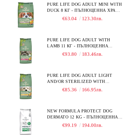
PURE LIFE DOG ADULT MINI WITH
DUCK 8 КГ - ПЪЛНОЦЕННА ХРАНА
ЗА ПОРАСНАЛИ КУЧЕТА ОТ
€63.04
123.30лв.
ДРЕБНИ ПОРОДИ НА ВЪЗРАСТ
НАД 10 МЕСЕЦА И С ТЕГЛО ПОД
10 КГ, С ПАТИЦА. БЕЗ ЗЪРНО, БЕЗ
PURE LIFE DOG ADULT WITH
ГЛУТЕН. ПРОИЗВЕДЕНА ВЪВ
LAMB 11 КГ - ПЪЛНОЦЕННА
ФРАНЦИЯ.
ХРАНА ЗА ПОРАСНАЛИ КУЧЕТА С
€93.80
183.46лв.
ЧУВСТВИТЕЛНО ХРАНОСМИЛАНЕ,
С АГНЕ. ПОДХОДЯЩА ЗА КУЧЕТА
ОТ ВСИЧКИ ПОРОДИ НА ВЪЗРАСТ
PURE LIFE DOG ADULT LIGHT
НАД 1 ГОДИНА. БЕЗ ЗЪРНО, БЕЗ
AND/OR STERILIZED WITH
ГЛУТЕН. ПРОИЗВЕДЕНА ВЪВ
CHICKEN 12 КГ - ПЪЛНОЦЕННА
ФРАНЦИЯ.
€85.36
166.95лв.
ХРАНА ЗА ПОРАСНАЛИ КУЧЕТА
СЪС СКЛОННОСТ КЪМ
НАДНОРМЕНО ТЕГЛО И/ИЛИ
NEW FORMULA PROTECT DOG
КАСТРИРАНИ КУЧЕТА ОТ ВСИЧКИ
DERMATO 12 KG - ПЪЛНОЦЕННА
ПОРОДИ НА ВЪЗРАСТ НАД 1
ДИЕТИЧНА ХРАНА ЗА КУЧЕТА
ГОДИНА, С ПИЛЕ. БЕЗ ЗЪРНО, БЕЗ
€99.19
194.00лв.
СЪС СПЕЦИФИЧНИ ХРАНИТЕЛНИ
ГЛУТЕН. ПРОИЗВОДСТВО