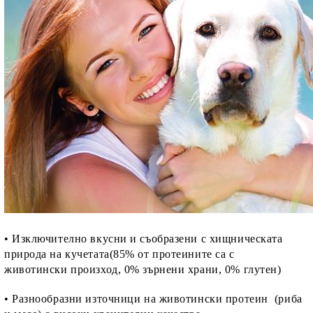
rition Flatazor, Gimborn
• Изключително вкусни и съобразени с хищническата
природа на кучетата(85% от протеините са с
животински произход, 0% зърнени храни, 0% глутен)
• Разнообразни източници на животински протеин (риба