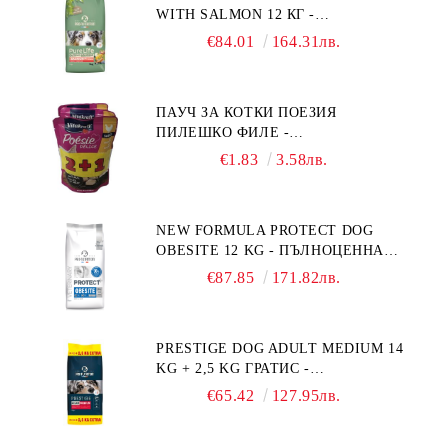
WITH SALMON 12 КГ -
ПЪЛНОЦЕННА ХРАНА ЗА
€84.01
164.31лв.
ПОРАСНАЛИ КУЧЕТА ОТ СРЕДНИ
ПОРОДИ НА ВЪЗРАСТ НАД 1 Г, С
ТЕГЛО ОТ 10 – 25 КГ, СЪС СЬОМГА.
ПАУЧ ЗА КОТКИ ПОЕЗИЯ
БЕЗ ЗЪРНО, БЕЗ ГЛУТЕН.
ПИЛЕШКО ФИЛЕ -
ПРОИЗВЕДЕНА ВЪВ ФРАНЦИЯ.
ПРОМОКОМПЛЕКТ 3 БР.
€1.83
3.58лв.
NEW FORMULA PROTECT DOG
OBESITE 12 KG - ПЪЛНОЦЕННА
ДИЕТИЧНА ХРАНА ЗА КУЧЕТА
€87.85
171.82лв.
СЪС СПЕЦИФИЧНИ ХРАНИТЕЛНИ
ПОТРЕБНОСТИ: "НАМАЛЯВАНЕ
НА НАДНОРМЕНО ТЕГЛО".
PRESTIGE DOG ADULT MEDIUM 14
"РЕГУЛИРАНЕ НА ВНОСА НА
KG + 2,5 KG ГРАТИС -
ГЛЮКОЗА (DIABETES MELLITUS)."
ПЪЛНОЦЕННА ХРАНА ЗА
€65.42
127.95лв.
ПОРАСНАЛИ КУЧЕТА ОТ СРЕДНИ
ПОРОДИ. ПРОИЗВЕДЕНА ВЪВ