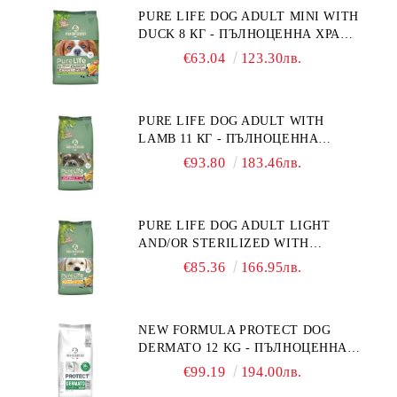
ФРАНЦИЯ.
PURE LIFE DOG ADULT MINI WITH
DUCK 8 КГ - ПЪЛНОЦЕННА ХРАНА
ЗА ПОРАСНАЛИ КУЧЕТА ОТ
€63.04
123.30лв.
ДРЕБНИ ПОРОДИ НА ВЪЗРАСТ
НАД 10 МЕСЕЦА И С ТЕГЛО ПОД
10 КГ, С ПАТИЦА. БЕЗ ЗЪРНО, БЕЗ
PURE LIFE DOG ADULT WITH
ГЛУТЕН. ПРОИЗВЕДЕНА ВЪВ
LAMB 11 КГ - ПЪЛНОЦЕННА
ФРАНЦИЯ.
ХРАНА ЗА ПОРАСНАЛИ КУЧЕТА С
€93.80
183.46лв.
ЧУВСТВИТЕЛНО ХРАНОСМИЛАНЕ,
С АГНЕ. ПОДХОДЯЩА ЗА КУЧЕТА
ОТ ВСИЧКИ ПОРОДИ НА ВЪЗРАСТ
PURE LIFE DOG ADULT LIGHT
НАД 1 ГОДИНА. БЕЗ ЗЪРНО, БЕЗ
AND/OR STERILIZED WITH
ГЛУТЕН. ПРОИЗВЕДЕНА ВЪВ
CHICKEN 12 КГ - ПЪЛНОЦЕННА
ФРАНЦИЯ.
€85.36
166.95лв.
ХРАНА ЗА ПОРАСНАЛИ КУЧЕТА
СЪС СКЛОННОСТ КЪМ
НАДНОРМЕНО ТЕГЛО И/ИЛИ
NEW FORMULA PROTECT DOG
КАСТРИРАНИ КУЧЕТА ОТ ВСИЧКИ
DERMATO 12 KG - ПЪЛНОЦЕННА
ПОРОДИ НА ВЪЗРАСТ НАД 1
ДИЕТИЧНА ХРАНА ЗА КУЧЕТА
ГОДИНА, С ПИЛЕ. БЕЗ ЗЪРНО, БЕЗ
€99.19
194.00лв.
СЪС СПЕЦИФИЧНИ ХРАНИТЕЛНИ
ГЛУТЕН. ПРОИЗВОДСТВО