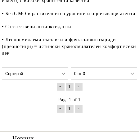
и месо) с високи хранителни качества
• Без GMO в растителните суровини и оцветяващи агенти
• С естествени антиоксиданти
• Лесносмилаеми съставки и фрукто-олигозариди
(пребиотици) = истински храносмилателен комфорт всеки
ден
«
»
1
Page 1 of 1
«
»
1
Новини