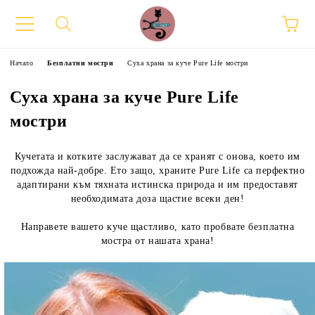
Начало
Безплатни мостри
Суха храна за куче Pure Life мостри
Суха храна за куче Pure Life
мостри
Кучетата и котките заслужават да се хранят с онова, което им
подхожда най-добре. Ето защо, храните Pure Life са перфектно
адаптирани към тяхната истинска природа и им предоставят
необходимата доза щастие всеки ден!
Направете вашето куче щастливо, като пробвате безплатна
мостра от нашата храна!