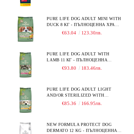
ПОРАСНАЛИ КУЧЕТА ОТ СРЕДНИ
ПОРОДИ. ПРОИЗВЕДЕНА ВЪВ
ФРАНЦИЯ.
PURE LIFE DOG ADULT MINI WITH
DUCK 8 КГ - ПЪЛНОЦЕННА ХРАНА
ЗА ПОРАСНАЛИ КУЧЕТА ОТ
€63.04
123.30лв.
ДРЕБНИ ПОРОДИ НА ВЪЗРАСТ
НАД 10 МЕСЕЦА И С ТЕГЛО ПОД
10 КГ, С ПАТИЦА. БЕЗ ЗЪРНО, БЕЗ
PURE LIFE DOG ADULT WITH
ГЛУТЕН. ПРОИЗВЕДЕНА ВЪВ
LAMB 11 КГ - ПЪЛНОЦЕННА
ФРАНЦИЯ.
ХРАНА ЗА ПОРАСНАЛИ КУЧЕТА С
€93.80
183.46лв.
ЧУВСТВИТЕЛНО ХРАНОСМИЛАНЕ,
С АГНЕ. ПОДХОДЯЩА ЗА КУЧЕТА
ОТ ВСИЧКИ ПОРОДИ НА ВЪЗРАСТ
PURE LIFE DOG ADULT LIGHT
НАД 1 ГОДИНА. БЕЗ ЗЪРНО, БЕЗ
AND/OR STERILIZED WITH
ГЛУТЕН. ПРОИЗВЕДЕНА ВЪВ
CHICKEN 12 КГ - ПЪЛНОЦЕННА
ФРАНЦИЯ.
€85.36
166.95лв.
ХРАНА ЗА ПОРАСНАЛИ КУЧЕТА
СЪС СКЛОННОСТ КЪМ
НАДНОРМЕНО ТЕГЛО И/ИЛИ
NEW FORMULA PROTECT DOG
КАСТРИРАНИ КУЧЕТА ОТ ВСИЧКИ
DERMATO 12 KG - ПЪЛНОЦЕННА
ПОРОДИ НА ВЪЗРАСТ НАД 1