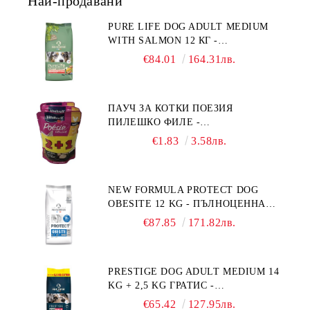
Най-продавани
PURE LIFE DOG ADULT MEDIUM
WITH SALMON 12 КГ -
ПЪЛНОЦЕННА ХРАНА ЗА
€84.01
164.31лв.
ПОРАСНАЛИ КУЧЕТА ОТ СРЕДНИ
ПОРОДИ НА ВЪЗРАСТ НАД 1 Г, С
ТЕГЛО ОТ 10 – 25 КГ, СЪС СЬОМГА.
ПАУЧ ЗА КОТКИ ПОЕЗИЯ
БЕЗ ЗЪРНО, БЕЗ ГЛУТЕН.
ПИЛЕШКО ФИЛЕ -
ПРОИЗВЕДЕНА ВЪВ ФРАНЦИЯ.
ПРОМОКОМПЛЕКТ 3 БР.
€1.83
3.58лв.
NEW FORMULA PROTECT DOG
OBESITE 12 KG - ПЪЛНОЦЕННА
ДИЕТИЧНА ХРАНА ЗА КУЧЕТА
€87.85
171.82лв.
СЪС СПЕЦИФИЧНИ ХРАНИТЕЛНИ
ПОТРЕБНОСТИ: "НАМАЛЯВАНЕ
НА НАДНОРМЕНО ТЕГЛО".
PRESTIGE DOG ADULT MEDIUM 14
"РЕГУЛИРАНЕ НА ВНОСА НА
KG + 2,5 KG ГРАТИС -
ГЛЮКОЗА (DIABETES MELLITUS)."
ПЪЛНОЦЕННА ХРАНА ЗА
€65.42
127.95лв.