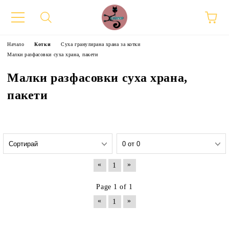
Начало
Котки
Суха гранулирана храна за котки
Малки разфасовки суха храна, пакети
Малки разфасовки суха храна,
пакети
«
»
1
Page 1 of 1
«
»
1