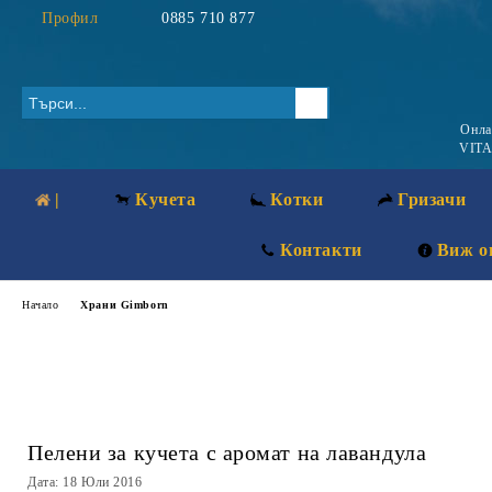
Профил
0885 710 877
Онл
VITA
|
Кучета
Котки
Гризачи
Контакти
Виж о
Начало
Храни Gimborn
Пелени за кучета с аромат на лавандула
Дата: 18 Юли 2016