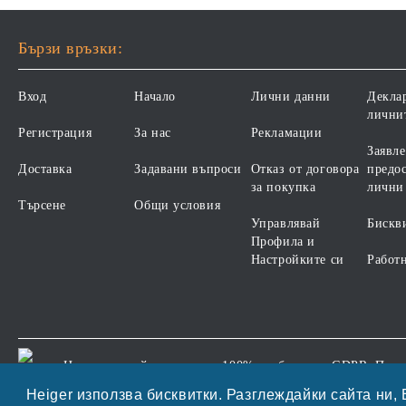
Бързи връзки:
Вход
Начало
Лични данни
Декла
лични
Регистрация
За нас
Рекламации
Заявле
Доставка
Задавани въпроси
Отказ от договора
предос
за покупка
лични
Търсене
Общи условия
Управлявай
Бискв
Профила и
Настройките си
Работ
Нашият онлайн магазин е 100% съобразен с GDPR.
Проч
GDPR
Heiger използва бисквитки. Разглеждайки сайта ни, 