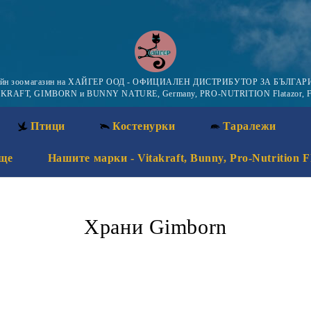
айн зоомагазин на ХАЙГЕР ООД - ОФИЦИАЛЕН ДИСТРИБУТОР ЗА БЪЛГАРИ
KRAFT, GIMBORN и BUNNY NATURE, Germany, PRO-NUTRITION Flatazor, F
Птици
Костенурки
Таралежи
ще
Нашите марки - Vitakraft, Bunny, Pro-Nutrition F
Храни Gimborn