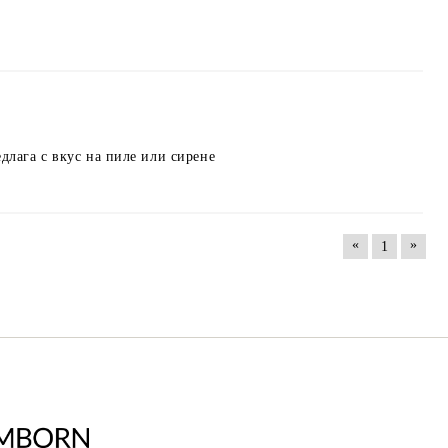
едлага с вкус на пиле или сирене
«
»
1