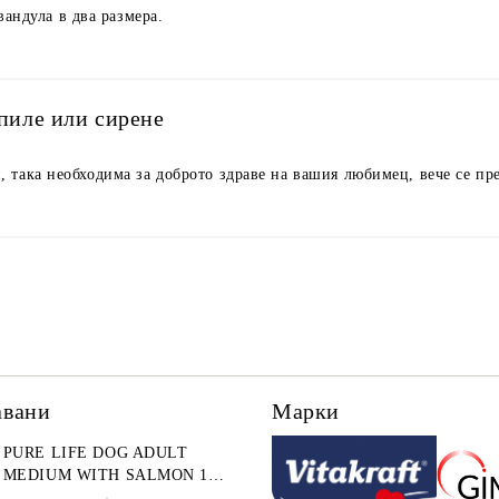
вандула в два размера.
 пиле или сирене
, така необходима за доброто здраве на вашия любимец, вече се пр
авани
Марки
PURE LIFE DOG ADULT
MEDIUM WITH SALMON 12
КГ - ПЪЛНОЦЕННА ХРАНА