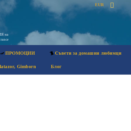
EUR
Я на
rance
ПРОМОЦИИ
Съвети за домашни любимци
latazor, Gimborn
Блог