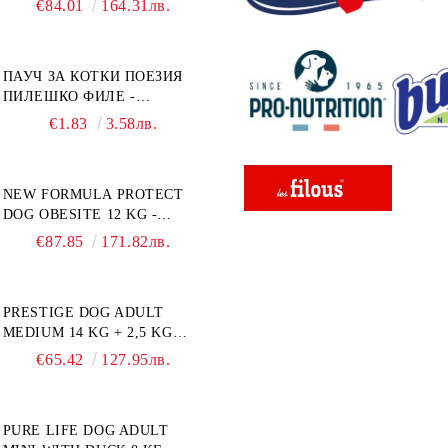
€84.01
164.31лв.
ЗА ПОРАСНАЛИ КУЧЕТА ОТ
СРЕДНИ ПОРОДИ НА
ВЪЗРАСТ НАД 1 Г, С ТЕГЛО
ПАУЧ ЗА КОТКИ ПОЕЗИЯ
ОТ 10 – 25 КГ, СЪС СЬОМГА.
ПИЛЕШКО ФИЛЕ -
БЕЗ ЗЪРНО, БЕЗ ГЛУТЕН.
ПРОМОКОМПЛЕКТ 3 БР.
ПРОИЗВЕДЕНА ВЪВ
€1.83
3.58лв.
ФРАНЦИЯ.
NEW FORMULA PROTECT
DOG OBESITE 12 KG -
ПЪЛНОЦЕННА ДИЕТИЧНА
€87.85
171.82лв.
ХРАНА ЗА КУЧЕТА СЪС
СПЕЦИФИЧНИ
ХРАНИТЕЛНИ
PRESTIGE DOG ADULT
ПОТРЕБНОСТИ:
MEDIUM 14 KG + 2,5 KG
"НАМАЛЯВАНЕ НА
ГРАТИС - ПЪЛНОЦЕННА
НАДНОРМЕНО ТЕГЛО".
€65.42
127.95лв.
ХРАНА ЗА ПОРАСНАЛИ
"РЕГУЛИРАНЕ НА ВНОСА
КУЧЕТА ОТ СРЕДНИ
НА ГЛЮКОЗА (DIABETES
ПОРОДИ. ПРОИЗВЕДЕНА
MELLITUS)."
PURE LIFE DOG ADULT
ВЪВ ФРАНЦИЯ.