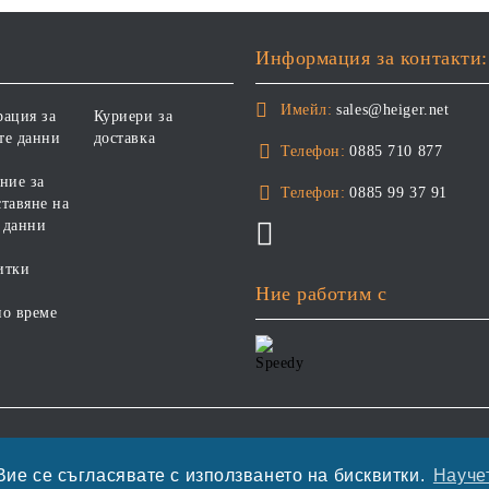
ПОТРЕБНОСТИ -
ФРАНЦИЯ.
"ПОДПОМАГАНЕ НА
КОЖНАТА ФУНКЦИЯ ПРИ
Информация за контакти:
ДЕРМАТОЗИ И СИЛНО
ИЗРАЗЕНА ЗАГУБА НА
Имейл:
sales@heiger.net
рация за
Куриери за
КОЗИНА". "НАМАЛЯВАНЕ
те данни
доставка
НА НЕПОНОСИМОСТТА
Телефон:
0885 710 877
КЪМ НЯКОИ СЪСТАВКИ И
ние за
ХРАНИ
Телефон:
0885 99 37 91
тавяне на
 данни
итки
Ние работим с
но време
етете нашата политика
Вие се съгласявате с използването на бисквитки.
Научет