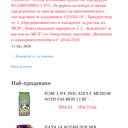
BG16RFOP002-2.073 „Подкрепа на микро и малки
предприятия за преодоляване на икономическите
последствия от пандемията COVID-19“, Приоритетна
ос 2 „Предприемачество и капацитет за растеж на
МСП“, Инвестиционен приоритет 2.2. „Капацитет за
растеж на МСП” по Оперативна програма „Иновации
и конкурентоспособност“ 2014-2020.
11 Авг 2020
Абонирай се за новини
Виж всички
Най-продавани
PURE LIFE DOG ADULT MEDIUM
WITH SALMON 12 КГ -
ПЪЛНОЦЕННА ХРАНА ЗА
€84.01
164.31лв.
ПОРАСНАЛИ КУЧЕТА ОТ СРЕДНИ
ПОРОДИ НА ВЪЗРАСТ НАД 1 Г, С
ТЕГЛО ОТ 10 – 25 КГ, СЪС СЬОМГА.
ПАУЧ ЗА КОТКИ ПОЕЗИЯ
БЕЗ ЗЪРНО, БЕЗ ГЛУТЕН.