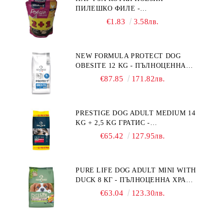
ПИЛЕШКО ФИЛЕ -
ПРОИЗВЕДЕНА ВЪВ ФРАНЦИЯ.
ПРОМОКОМПЛЕКТ 3 БР.
€1.83
3.58лв.
NEW FORMULA PROTECT DOG
OBESITE 12 KG - ПЪЛНОЦЕННА
ДИЕТИЧНА ХРАНА ЗА КУЧЕТА
€87.85
171.82лв.
СЪС СПЕЦИФИЧНИ ХРАНИТЕЛНИ
ПОТРЕБНОСТИ: "НАМАЛЯВАНЕ
НА НАДНОРМЕНО ТЕГЛО".
PRESTIGE DOG ADULT MEDIUM 14
"РЕГУЛИРАНЕ НА ВНОСА НА
KG + 2,5 KG ГРАТИС -
ГЛЮКОЗА (DIABETES MELLITUS)."
ПЪЛНОЦЕННА ХРАНА ЗА
€65.42
127.95лв.
ПОРАСНАЛИ КУЧЕТА ОТ СРЕДНИ
ПОРОДИ. ПРОИЗВЕДЕНА ВЪВ
ФРАНЦИЯ.
PURE LIFE DOG ADULT MINI WITH
DUCK 8 КГ - ПЪЛНОЦЕННА ХРАНА
ЗА ПОРАСНАЛИ КУЧЕТА ОТ
€63.04
123.30лв.
ДРЕБНИ ПОРОДИ НА ВЪЗРАСТ
НАД 10 МЕСЕЦА И С ТЕГЛО ПОД