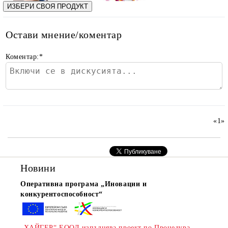
ИЗБЕРИ СВОЯ ПРОДУКТ
Остави мнение/коментар
Коментар:
*
rition Flatazor,
«
1
»
Новини
Оперативна програма „Иновации и
конкурентоспособност“
„ХАЙГЕР“ ЕООД изпълнява проект по Процедура