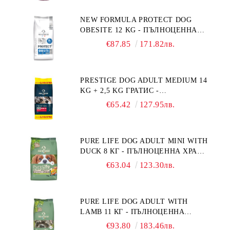
NEW FORMULA PROTECT DOG
OBESITE 12 KG - ПЪЛНОЦЕННА
ДИЕТИЧНА ХРАНА ЗА КУЧЕТА
€87.85
171.82лв.
СЪС СПЕЦИФИЧНИ ХРАНИТЕЛНИ
ПОТРЕБНОСТИ: "НАМАЛЯВАНЕ
НА НАДНОРМЕНО ТЕГЛО".
PRESTIGE DOG ADULT MEDIUM 14
"РЕГУЛИРАНЕ НА ВНОСА НА
KG + 2,5 KG ГРАТИС -
ГЛЮКОЗА (DIABETES MELLITUS)."
ПЪЛНОЦЕННА ХРАНА ЗА
€65.42
127.95лв.
ПОРАСНАЛИ КУЧЕТА ОТ СРЕДНИ
ПОРОДИ. ПРОИЗВЕДЕНА ВЪВ
ФРАНЦИЯ.
PURE LIFE DOG ADULT MINI WITH
DUCK 8 КГ - ПЪЛНОЦЕННА ХРАНА
ЗА ПОРАСНАЛИ КУЧЕТА ОТ
€63.04
123.30лв.
ДРЕБНИ ПОРОДИ НА ВЪЗРАСТ
НАД 10 МЕСЕЦА И С ТЕГЛО ПОД
10 КГ, С ПАТИЦА. БЕЗ ЗЪРНО, БЕЗ
PURE LIFE DOG ADULT WITH
ГЛУТЕН. ПРОИЗВЕДЕНА ВЪВ
LAMB 11 КГ - ПЪЛНОЦЕННА
ФРАНЦИЯ.
ХРАНА ЗА ПОРАСНАЛИ КУЧЕТА С
€93.80
183.46лв.