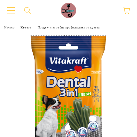
Начало
Кучета
Продукти за зъбна профилактика за кучета