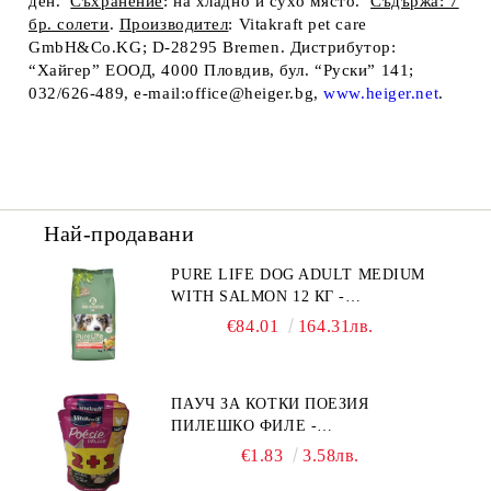
ден.
Съхранение
: на хладно и сухо място.
Съдържа: 7
бр. солети
.
Производител
: Vitakraft pet care
GmbH&Co.KG; D-28295 Bremen.
Дистрибутор
:
“Хайгер” ЕООД, 4000 Пловдив, бул. “Руски” 141;
032/626-489, e-mail:office@heiger.bg,
www.heiger.net
.
Най-продавани
PURE LIFE DOG ADULT MEDIUM
WITH SALMON 12 КГ -
ПЪЛНОЦЕННА ХРАНА ЗА
€84.01
164.31лв.
ПОРАСНАЛИ КУЧЕТА ОТ СРЕДНИ
ПОРОДИ НА ВЪЗРАСТ НАД 1 Г, С
ТЕГЛО ОТ 10 – 25 КГ, СЪС СЬОМГА.
ПАУЧ ЗА КОТКИ ПОЕЗИЯ
БЕЗ ЗЪРНО, БЕЗ ГЛУТЕН.
ПИЛЕШКО ФИЛЕ -
ПРОИЗВЕДЕНА ВЪВ ФРАНЦИЯ.
ПРОМОКОМПЛЕКТ 3 БР.
€1.83
3.58лв.