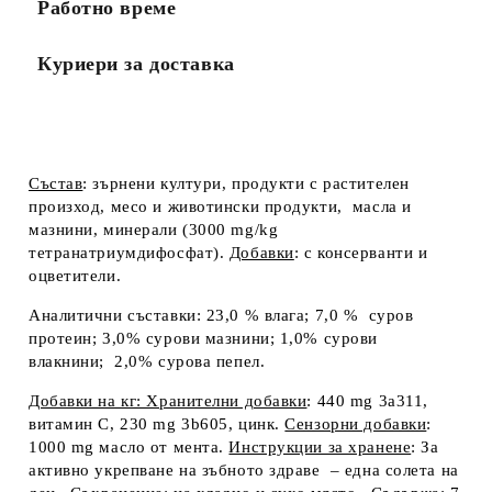
Работно време
Куриери за доставка
Състав
: зърнени култури, продукти с растителен
произход, месо и животински продукти, масла и
мазнини, минерали (3000 mg/kg
тетранатриумдифосфат).
Добавки
: с консерванти и
оцветители
.
Аналитични съставки:
23,0 % влага; 7,0 % суров
протеин; 3,0% сурови мазнини; 1,0% сурови
влакнини; 2,0% сурова пепел.
Добавки на кг: Хранителни добавки
: 440 mg 3a311,
витамин С, 230 mg 3b605, цинк.
Сензорни добавки
:
1000 mg масло от мента.
Инструкции за хранене
: За
активно укрепване на зъбното здраве – една солета на