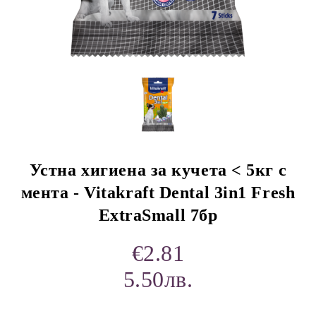
rition Flatazor,
Устна хигиена за кучета < 5кг с
мента - Vitakraft Dental 3in1 Fresh
ExtraSmall 7бр
€2.81
5.50лв.