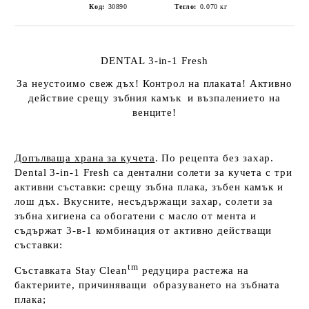
Код:
30890
Тегло:
0.070
кг
DENTAL 3-in-1 Fresh
За неустоимо свеж дъх! Контрол на плаката! Активно
действие срещу зъбния камък и възпалението на
венците!
Допълваща храна за кучета
. По рецепта без захар.
Dental 3-in-1 Fresh са дентални солети за кучета с три
активни съставки: срещу зъбна плака, зъбен камък и
лош дъх. Вкусните, несъдържащи захар, солети за
зъбна хигиена са обогатени с масло от мента и
съдържат 3-в-1 комбинация от активно действащи
съставки:
tm
Съставката Stay Clean
редуцира растежа на
бактериите, причиняващи образуването на зъбната
плака;