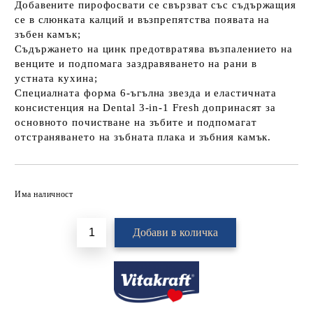
Добавените пирофосвати се свързват със съдържащия
се в слюнката калций и възпрепятства появата на
зъбен камък;
Съдържането на цинк предотвратява възпалението на
венците и подпомага заздравяването на рани в
устната кухина;
Специалната форма 6-ъгълна звезда и еластичната
консистенция на Dental 3-in-1 Fresh допринасят за
основното почистване на зъбите и подпомагат
отстраняването на зъбната плака и зъбния камък.
Добави в желани
Има наличност