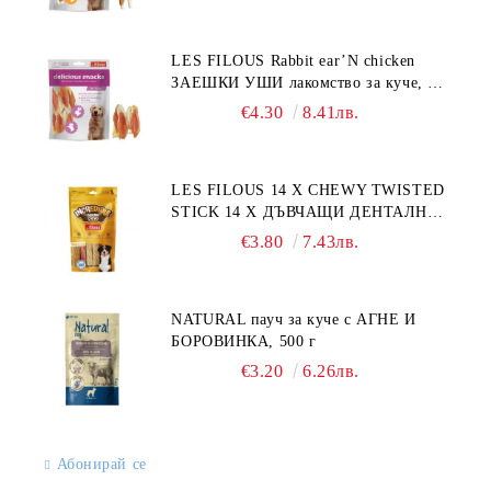
LES FILOUS Rabbit ear’N chicken
ЗАЕШКИ УШИ лакомство за куче, 50
г
€4.30
8.41лв.
LES FILOUS 14 X CHEWY TWISTED
STICK 14 X ДЪВЧАЩИ ДЕНТАЛНИ
СОЛЕТИ за куче, УВИТИ
€3.80
7.43лв.
NATURAL пауч за куче с АГНЕ И
БОРОВИНКА, 500 г
€3.20
6.26лв.
Абонирай се