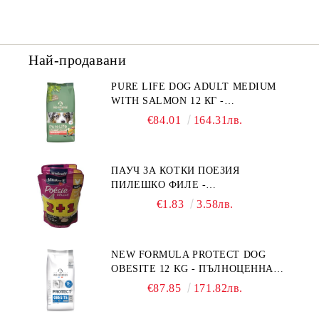
Най-продавани
PURE LIFE DOG ADULT MEDIUM
WITH SALMON 12 КГ -
ПЪЛНОЦЕННА ХРАНА ЗА
€84.01
164.31лв.
ПОРАСНАЛИ КУЧЕТА ОТ СРЕДНИ
ПОРОДИ НА ВЪЗРАСТ НАД 1 Г, С
ТЕГЛО ОТ 10 – 25 КГ, СЪС СЬОМГА.
ПАУЧ ЗА КОТКИ ПОЕЗИЯ
БЕЗ ЗЪРНО, БЕЗ ГЛУТЕН.
ПИЛЕШКО ФИЛЕ -
ПРОИЗВЕДЕНА ВЪВ ФРАНЦИЯ.
ПРОМОКОМПЛЕКТ 3 БР.
€1.83
3.58лв.
NEW FORMULA PROTECT DOG
OBESITE 12 KG - ПЪЛНОЦЕННА
ДИЕТИЧНА ХРАНА ЗА КУЧЕТА
€87.85
171.82лв.
СЪС СПЕЦИФИЧНИ ХРАНИТЕЛНИ
ПОТРЕБНОСТИ: "НАМАЛЯВАНЕ