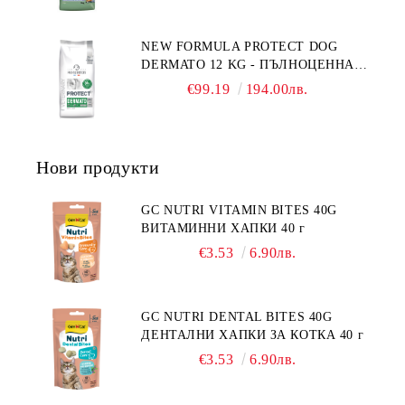
СЪС СКЛОННОСТ КЪМ
НАДНОРМЕНО ТЕГЛО И/ИЛИ
NEW FORMULA PROTECT DOG
КАСТРИРАНИ КУЧЕТА ОТ ВСИЧКИ
DERMATO 12 KG - ПЪЛНОЦЕННА
ПОРОДИ НА ВЪЗРАСТ НАД 1
ДИЕТИЧНА ХРАНА ЗА КУЧЕТА
ГОДИНА, С ПИЛЕ. БЕЗ ЗЪРНО, БЕЗ
€99.19
194.00лв.
СЪС СПЕЦИФИЧНИ ХРАНИТЕЛНИ
ГЛУТЕН. ПРОИЗВОДСТВО
ПОТРЕБНОСТИ - "ПОДПОМАГАНЕ
ФРАНЦИЯ.
НА КОЖНАТА ФУНКЦИЯ ПРИ
ДЕРМАТОЗИ И СИЛНО ИЗРАЗЕНА
Нови продукти
ЗАГУБА НА КОЗИНА".
"НАМАЛЯВАНЕ НА
НЕПОНОСИМОСТТА КЪМ НЯКОИ
GC NUTRI VITAMIN BITES 40G
СЪСТАВКИ И ХРАНИ
ВИТАМИННИ ХАПКИ 40 г
€3.53
6.90лв.
GC NUTRI DENTAL BITES 40G
ДЕНТАЛНИ ХАПКИ ЗА КОТКА 40 г
€3.53
6.90лв.