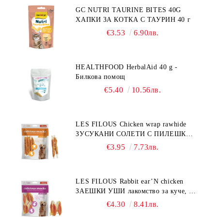
GC NUTRI TAURINE BITES 40G
ХАПКИ ЗА КОТКА С ТАУРИН 40 г
€3.53
6.90лв.
HEALTHFOOD HerbalAid 40 g -
Билкова помощ
€5.40
10.56лв.
LES FILOUS Chicken wrap rawhide
ЗУСУКАНИ СОЛЕТИ С ПИЛЕШКО,
лакомство за куче, 100 г
€3.95
7.73лв.
LES FILOUS Rabbit ear’N chicken
ЗАЕШКИ УШИ лакомство за куче, 50
г
€4.30
8.41лв.