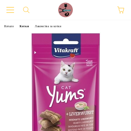
Начало
Котки
Лакомства за котки