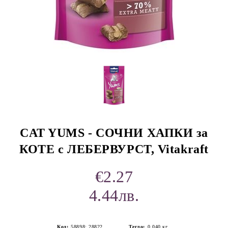
rition Flatazor,
CAT YUMS - СОЧНИ ХАПКИ за
КОТЕ с ЛЕБЕРВУРСТ, Vitakraft
€2.27
4.44лв.
Код:
58898; 28822
Тегло:
0.040
кг