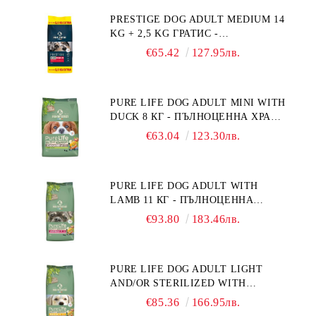
НА НАДНОРМЕНО ТЕГЛО".
PRESTIGE DOG ADULT MEDIUM 14
"РЕГУЛИРАНЕ НА ВНОСА НА
KG + 2,5 KG ГРАТИС -
ГЛЮКОЗА (DIABETES MELLITUS)."
ПЪЛНОЦЕННА ХРАНА ЗА
€65.42
127.95лв.
ПОРАСНАЛИ КУЧЕТА ОТ СРЕДНИ
ПОРОДИ. ПРОИЗВЕДЕНА ВЪВ
ФРАНЦИЯ.
PURE LIFE DOG ADULT MINI WITH
DUCK 8 КГ - ПЪЛНОЦЕННА ХРАНА
ЗА ПОРАСНАЛИ КУЧЕТА ОТ
€63.04
123.30лв.
ДРЕБНИ ПОРОДИ НА ВЪЗРАСТ
НАД 10 МЕСЕЦА И С ТЕГЛО ПОД
10 КГ, С ПАТИЦА. БЕЗ ЗЪРНО, БЕЗ
PURE LIFE DOG ADULT WITH
ГЛУТЕН. ПРОИЗВЕДЕНА ВЪВ
LAMB 11 КГ - ПЪЛНОЦЕННА
ФРАНЦИЯ.
ХРАНА ЗА ПОРАСНАЛИ КУЧЕТА С
€93.80
183.46лв.
ЧУВСТВИТЕЛНО ХРАНОСМИЛАНЕ,
С АГНЕ. ПОДХОДЯЩА ЗА КУЧЕТА
ОТ ВСИЧКИ ПОРОДИ НА ВЪЗРАСТ
PURE LIFE DOG ADULT LIGHT
НАД 1 ГОДИНА. БЕЗ ЗЪРНО, БЕЗ
AND/OR STERILIZED WITH
ГЛУТЕН. ПРОИЗВЕДЕНА ВЪВ
CHICKEN 12 КГ - ПЪЛНОЦЕННА
ФРАНЦИЯ.
€85.36
166.95лв.
ХРАНА ЗА ПОРАСНАЛИ КУЧЕТА