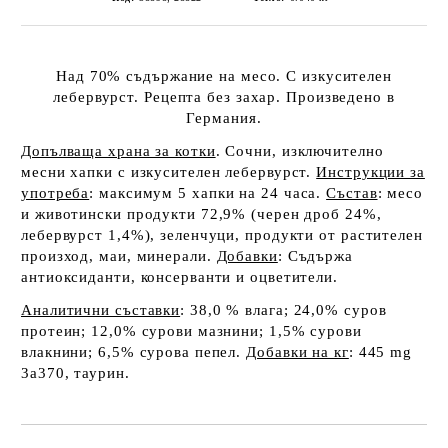
Над 70% съдържание на месо. С изкусителен
лебервурст. Рецепта без захар. Произведено в
Германия.
Допълваща храна за котки
.
Сочни, изключително
месни хапки с изкусителен лебервурст.
Инструкции за
употреба
:
максимум 5 хапки на 24 часа.
Състав
: месо
и животински продукти 72,9% (черен дроб 24%,
лебервурст 1,4%), зеленчуци, продукти от растителен
произход, маи, минерали.
Добавки
:
Съдържа
антиоксиданти, консерванти и оцветители.
Аналитични съставки
: 38,0 % влага; 24,0% суров
протеин; 12,0% сурови мазнини; 1,5% сурови
влакнини; 6,5% сурова пепел.
Добавки на кг
:
445 mg
3а370, таурин.