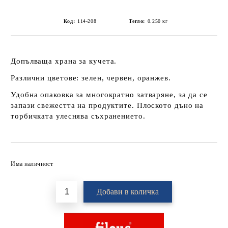
Код:
114-208
Тегло:
0.250
кг
Допълваща храна за кучета.
Различни цветове: зелен, червен, оранжев.
Удобна опаковка за многократно затваряне, за да се
запази свежестта на продуктите. Плоското дъно на
торбичката улеснява съхранението.
Добави в желани
Има наличност