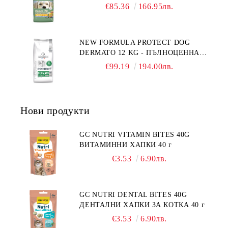
CHICKEN 12 КГ - ПЪЛНОЦЕННА
ФРАНЦИЯ.
€85.36
166.95лв.
ХРАНА ЗА ПОРАСНАЛИ КУЧЕТА
СЪС СКЛОННОСТ КЪМ
НАДНОРМЕНО ТЕГЛО И/ИЛИ
NEW FORMULA PROTECT DOG
КАСТРИРАНИ КУЧЕТА ОТ ВСИЧКИ
DERMATO 12 KG - ПЪЛНОЦЕННА
ПОРОДИ НА ВЪЗРАСТ НАД 1
ДИЕТИЧНА ХРАНА ЗА КУЧЕТА
ГОДИНА, С ПИЛЕ. БЕЗ ЗЪРНО, БЕЗ
€99.19
194.00лв.
СЪС СПЕЦИФИЧНИ ХРАНИТЕЛНИ
ГЛУТЕН. ПРОИЗВОДСТВО
ПОТРЕБНОСТИ - "ПОДПОМАГАНЕ
ФРАНЦИЯ.
НА КОЖНАТА ФУНКЦИЯ ПРИ
ДЕРМАТОЗИ И СИЛНО ИЗРАЗЕНА
Нови продукти
ЗАГУБА НА КОЗИНА".
"НАМАЛЯВАНЕ НА
НЕПОНОСИМОСТТА КЪМ НЯКОИ
GC NUTRI VITAMIN BITES 40G
СЪСТАВКИ И ХРАНИ
ВИТАМИННИ ХАПКИ 40 г
€3.53
6.90лв.
GC NUTRI DENTAL BITES 40G
ДЕНТАЛНИ ХАПКИ ЗА КОТКА 40 г
€3.53
6.90лв.