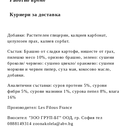
Работно време
Куриери за доставка
Добавки: Растителен глицерин, калциев карбонат,
целулозен прах, калиев сорбат.
Състав: Брашно от сладки картофи, нишесте от грах,
пилешко месо 10%, оризово брашно, зелено: сушени
броколи/ червено: сушено цвекло/ оранжево: сушени
моркови и червен пипер, суха мая, кокосово масло,
добавки.
Аналитични съставки: суров протеин 5%, сурови
фибри 5%, сурови мазнини 1%, сурова пепел 8%, влага
16%
Производител: Les Filous France
Вносител: "ЗОО ГРУП-БГ" ООД, гр. София тел
0888149314 zoonakolela@abv.bg