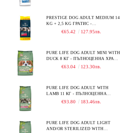
СЪС СПЕЦИФИЧНИ ХРАНИТЕЛНИ
ПОТРЕБНОСТИ: "НАМАЛЯВАНЕ
НА НАДНОРМЕНО ТЕГЛО".
PRESTIGE DOG ADULT MEDIUM 14
"РЕГУЛИРАНЕ НА ВНОСА НА
KG + 2,5 KG ГРАТИС -
ГЛЮКОЗА (DIABETES MELLITUS)."
ПЪЛНОЦЕННА ХРАНА ЗА
€65.42
127.95лв.
ПОРАСНАЛИ КУЧЕТА ОТ СРЕДНИ
ПОРОДИ. ПРОИЗВЕДЕНА ВЪВ
ФРАНЦИЯ.
PURE LIFE DOG ADULT MINI WITH
DUCK 8 КГ - ПЪЛНОЦЕННА ХРАНА
ЗА ПОРАСНАЛИ КУЧЕТА ОТ
€63.04
123.30лв.
ДРЕБНИ ПОРОДИ НА ВЪЗРАСТ
НАД 10 МЕСЕЦА И С ТЕГЛО ПОД
10 КГ, С ПАТИЦА. БЕЗ ЗЪРНО, БЕЗ
PURE LIFE DOG ADULT WITH
ГЛУТЕН. ПРОИЗВЕДЕНА ВЪВ
LAMB 11 КГ - ПЪЛНОЦЕННА
ФРАНЦИЯ.
ХРАНА ЗА ПОРАСНАЛИ КУЧЕТА С
€93.80
183.46лв.
ЧУВСТВИТЕЛНО ХРАНОСМИЛАНЕ,
С АГНЕ. ПОДХОДЯЩА ЗА КУЧЕТА
ОТ ВСИЧКИ ПОРОДИ НА ВЪЗРАСТ
PURE LIFE DOG ADULT LIGHT
НАД 1 ГОДИНА. БЕЗ ЗЪРНО, БЕЗ
AND/OR STERILIZED WITH
ГЛУТЕН. ПРОИЗВЕДЕНА ВЪВ