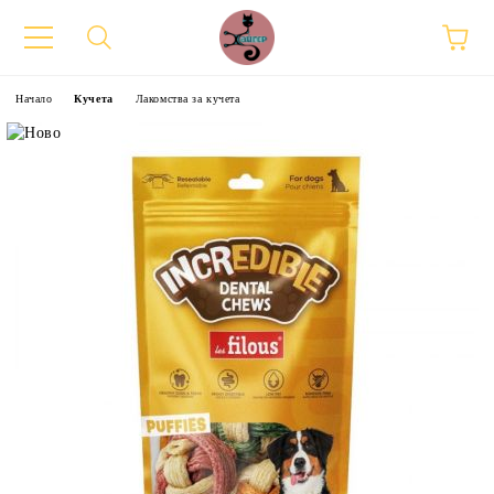
Начало
Кучета
Лакомства за кучета