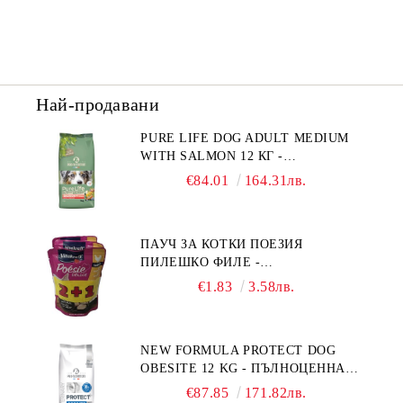
Най-продавани
PURE LIFE DOG ADULT MEDIUM
WITH SALMON 12 КГ -
ПЪЛНОЦЕННА ХРАНА ЗА
€84.01
164.31лв.
ПОРАСНАЛИ КУЧЕТА ОТ СРЕДНИ
ПОРОДИ НА ВЪЗРАСТ НАД 1 Г, С
ТЕГЛО ОТ 10 – 25 КГ, СЪС СЬОМГА.
ПАУЧ ЗА КОТКИ ПОЕЗИЯ
БЕЗ ЗЪРНО, БЕЗ ГЛУТЕН.
ПИЛЕШКО ФИЛЕ -
ПРОИЗВЕДЕНА ВЪВ ФРАНЦИЯ.
ПРОМОКОМПЛЕКТ 3 БР.
€1.83
3.58лв.
NEW FORMULA PROTECT DOG
OBESITE 12 KG - ПЪЛНОЦЕННА
ДИЕТИЧНА ХРАНА ЗА КУЧЕТА
€87.85
171.82лв.