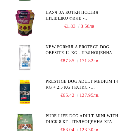
ПОРОДИ НА ВЪЗРАСТ НАД 1 Г, С
ТЕГЛО ОТ 10 – 25 КГ, СЪС СЬОМГА.
ПАУЧ ЗА КОТКИ ПОЕЗИЯ
БЕЗ ЗЪРНО, БЕЗ ГЛУТЕН.
ПИЛЕШКО ФИЛЕ -
ПРОИЗВЕДЕНА ВЪВ ФРАНЦИЯ.
ПРОМОКОМПЛЕКТ 3 БР.
€1.83
3.58лв.
NEW FORMULA PROTECT DOG
OBESITE 12 KG - ПЪЛНОЦЕННА
ДИЕТИЧНА ХРАНА ЗА КУЧЕТА
€87.85
171.82лв.
СЪС СПЕЦИФИЧНИ ХРАНИТЕЛНИ
ПОТРЕБНОСТИ: "НАМАЛЯВАНЕ
НА НАДНОРМЕНО ТЕГЛО".
PRESTIGE DOG ADULT MEDIUM 14
"РЕГУЛИРАНЕ НА ВНОСА НА
KG + 2,5 KG ГРАТИС -
ГЛЮКОЗА (DIABETES MELLITUS)."
ПЪЛНОЦЕННА ХРАНА ЗА
€65.42
127.95лв.
ПОРАСНАЛИ КУЧЕТА ОТ СРЕДНИ
ПОРОДИ. ПРОИЗВЕДЕНА ВЪВ
ФРАНЦИЯ.
PURE LIFE DOG ADULT MINI WITH
DUCK 8 КГ - ПЪЛНОЦЕННА ХРАНА
ЗА ПОРАСНАЛИ КУЧЕТА ОТ
€63.04
123.30лв.