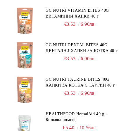
"НАМАЛЯВАНЕ НА
НЕПОНОСИМОСТТА КЪМ НЯКОИ
GC NUTRI VITAMIN BITES 40G
СЪСТАВКИ И ХРАНИ
ВИТАМИННИ ХАПКИ 40 г
€3.53
6.90лв.
GC NUTRI DENTAL BITES 40G
ДЕНТАЛНИ ХАПКИ ЗА КОТКА 40 г
€3.53
6.90лв.
GC NUTRI TAURINE BITES 40G
ХАПКИ ЗА КОТКА С ТАУРИН 40 г
€3.53
6.90лв.
HEALTHFOOD HerbalAid 40 g -
Билкова помощ
€5.40
10.56лв.