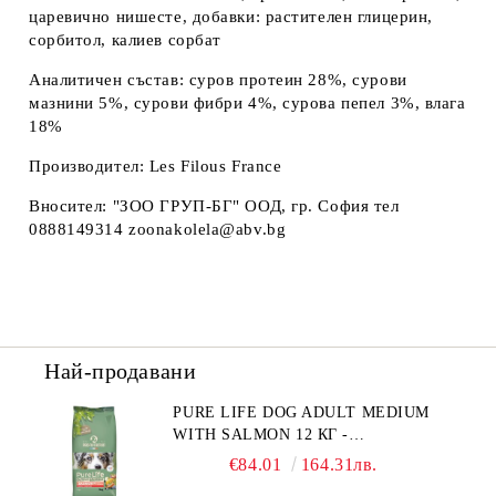
царевично нишесте, добавки: растителен глицерин,
сорбитол, калиев сорбат
Аналитичен състав: суров протеин 28%, сурови
мазнини 5%, сурови фибри 4%, сурова пепел 3%, влага
18%
Производител: Les Filous France
Вносител: "ЗОО ГРУП-БГ" ООД, гр. София тел
0888149314 zoonakolela@abv.bg
Най-продавани
PURE LIFE DOG ADULT MEDIUM
WITH SALMON 12 КГ -
ПЪЛНОЦЕННА ХРАНА ЗА
€84.01
164.31лв.
ПОРАСНАЛИ КУЧЕТА ОТ СРЕДНИ