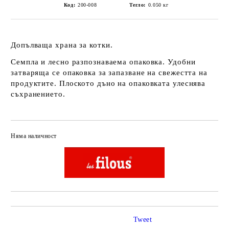
Код:
200-008
Тегло:
0.050
кг
Допълваща храна за котки.
Семпла и лесно разпознаваема опаковка. Удобни
затваряща се опаковка за запазване на свежестта на
продуктите. Плоското дъно на опаковката улеснява
съхранението.
Няма наличност
Добави в желани
Tweet