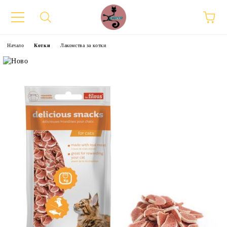
Начало
Котки
Лакомства за котки