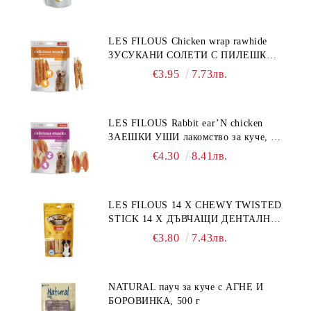
LES FILOUS Chicken wrap rawhide
ЗУСУКАНИ СОЛЕТИ С ПИЛЕШКО,
лакомство за куче, 100 г
€3.95
7.73лв.
LES FILOUS Rabbit ear’N chicken
ЗАЕШКИ УШИ лакомство за куче, 50
г
€4.30
8.41лв.
LES FILOUS 14 X CHEWY TWISTED
STICK 14 X ДЪВЧАЩИ ДЕНТАЛНИ
СОЛЕТИ за куче, УВИТИ
€3.80
7.43лв.
NATURAL пауч за куче с АГНЕ И
БОРОВИНКА, 500 г