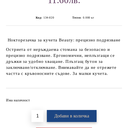
11.60лв.
Код:
134-020
Тегло:
0.000
кг
Нокторезачка за кучета Beauty: прецизно подрязване
Остриета от неръждаема стомана за безопасно и
прецизно подрязване. Ергономични, неплъзгащи се
дръжки за удобно хващане. Плъзгащ бутон за
заключване/отключване. Внимавайте да не отрежете
частта с кръвоносните съдове. За малки кучета.
Добави в желани
Има наличност