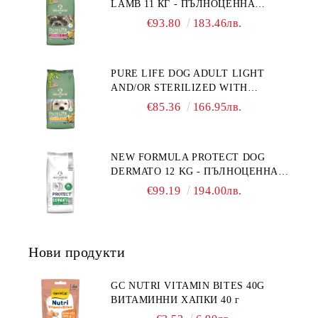
LAMB 11 КГ - ПЪЛНОЦЕННА
ФРАНЦИЯ.
ХРАНА ЗА ПОРАСНАЛИ КУЧЕТА С
€93.80
183.46лв.
ЧУВСТВИТЕЛНО ХРАНОСМИЛАНЕ,
С АГНЕ. ПОДХОДЯЩА ЗА КУЧЕТА
ОТ ВСИЧКИ ПОРОДИ НА ВЪЗРАСТ
PURE LIFE DOG ADULT LIGHT
НАД 1 ГОДИНА. БЕЗ ЗЪРНО, БЕЗ
AND/OR STERILIZED WITH
ГЛУТЕН. ПРОИЗВЕДЕНА ВЪВ
CHICKEN 12 КГ - ПЪЛНОЦЕННА
ФРАНЦИЯ.
€85.36
166.95лв.
ХРАНА ЗА ПОРАСНАЛИ КУЧЕТА
СЪС СКЛОННОСТ КЪМ
НАДНОРМЕНО ТЕГЛО И/ИЛИ
NEW FORMULA PROTECT DOG
КАСТРИРАНИ КУЧЕТА ОТ ВСИЧКИ
DERMATO 12 KG - ПЪЛНОЦЕННА
ПОРОДИ НА ВЪЗРАСТ НАД 1
ДИЕТИЧНА ХРАНА ЗА КУЧЕТА
ГОДИНА, С ПИЛЕ. БЕЗ ЗЪРНО, БЕЗ
€99.19
194.00лв.
СЪС СПЕЦИФИЧНИ ХРАНИТЕЛНИ
ГЛУТЕН. ПРОИЗВОДСТВО
ПОТРЕБНОСТИ - "ПОДПОМАГАНЕ
ФРАНЦИЯ.
НА КОЖНАТА ФУНКЦИЯ ПРИ
ДЕРМАТОЗИ И СИЛНО ИЗРАЗЕНА
Нови продукти
ЗАГУБА НА КОЗИНА".
"НАМАЛЯВАНЕ НА
НЕПОНОСИМОСТТА КЪМ НЯКОИ
GC NUTRI VITAMIN BITES 40G
СЪСТАВКИ И ХРАНИ
ВИТАМИННИ ХАПКИ 40 г