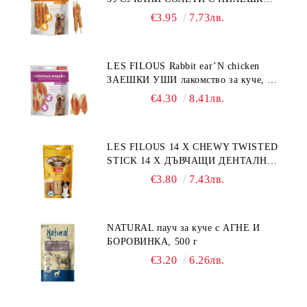
лакомство за куче, 100 г
€3.95
7.73лв.
LES FILOUS Rabbit ear’N chicken
ЗАЕШКИ УШИ лакомство за куче, 50
г
€4.30
8.41лв.
LES FILOUS 14 X CHEWY TWISTED
STICK 14 X ДЪВЧАЩИ ДЕНТАЛНИ
СОЛЕТИ за куче, УВИТИ
€3.80
7.43лв.
NATURAL пауч за куче с АГНЕ И
БОРОВИНКА, 500 г
€3.20
6.26лв.