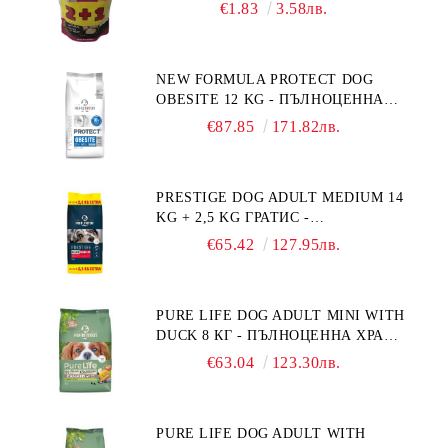
ПРОМОКОМПЛЕКТ 3 БР.
€1.83
3.58лв.
NEW FORMULA PROTECT DOG
OBESITE 12 KG - ПЪЛНОЦЕННА
ДИЕТИЧНА ХРАНА ЗА КУЧЕТА
€87.85
171.82лв.
СЪС СПЕЦИФИЧНИ ХРАНИТЕЛНИ
ПОТРЕБНОСТИ: "НАМАЛЯВАНЕ
НА НАДНОРМЕНО ТЕГЛО".
PRESTIGE DOG ADULT MEDIUM 14
"РЕГУЛИРАНЕ НА ВНОСА НА
KG + 2,5 KG ГРАТИС -
ГЛЮКОЗА (DIABETES MELLITUS)."
ПЪЛНОЦЕННА ХРАНА ЗА
€65.42
127.95лв.
ПОРАСНАЛИ КУЧЕТА ОТ СРЕДНИ
ПОРОДИ. ПРОИЗВЕДЕНА ВЪВ
ФРАНЦИЯ.
PURE LIFE DOG ADULT MINI WITH
DUCK 8 КГ - ПЪЛНОЦЕННА ХРАНА
ЗА ПОРАСНАЛИ КУЧЕТА ОТ
€63.04
123.30лв.
ДРЕБНИ ПОРОДИ НА ВЪЗРАСТ
НАД 10 МЕСЕЦА И С ТЕГЛО ПОД
10 КГ, С ПАТИЦА. БЕЗ ЗЪРНО, БЕЗ
PURE LIFE DOG ADULT WITH
ГЛУТЕН. ПРОИЗВЕДЕНА ВЪВ