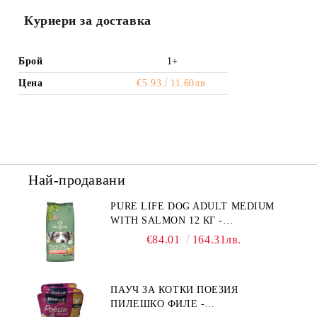
Куриери за доставка
Брой
1+
Цена
€5.93
11.60лв.
Най-продавани
PURE LIFE DOG ADULT MEDIUM
WITH SALMON 12 КГ -
ПЪЛНОЦЕННА ХРАНА ЗА
€84.01
164.31лв.
ПОРАСНАЛИ КУЧЕТА ОТ СРЕДНИ
ПОРОДИ НА ВЪЗРАСТ НАД 1 Г, С
ТЕГЛО ОТ 10 – 25 КГ, СЪС СЬОМГА.
ПАУЧ ЗА КОТКИ ПОЕЗИЯ
БЕЗ ЗЪРНО, БЕЗ ГЛУТЕН.
ПИЛЕШКО ФИЛЕ -
ПРОИЗВЕДЕНА ВЪВ ФРАНЦИЯ.