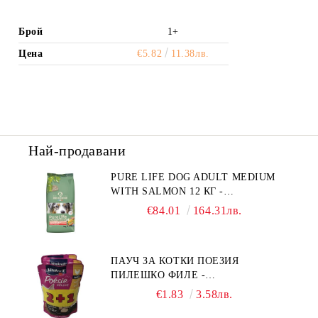
Брой
1+
Цена
€5.82
11.38лв.
Най-продавани
PURE LIFE DOG ADULT MEDIUM
WITH SALMON 12 КГ -
ПЪЛНОЦЕННА ХРАНА ЗА
€84.01
164.31лв.
ПОРАСНАЛИ КУЧЕТА ОТ СРЕДНИ
ПОРОДИ НА ВЪЗРАСТ НАД 1 Г, С
ТЕГЛО ОТ 10 – 25 КГ, СЪС СЬОМГА.
ПАУЧ ЗА КОТКИ ПОЕЗИЯ
БЕЗ ЗЪРНО, БЕЗ ГЛУТЕН.
ПИЛЕШКО ФИЛЕ -
ПРОИЗВЕДЕНА ВЪВ ФРАНЦИЯ.
ПРОМОКОМПЛЕКТ 3 БР.
€1.83
3.58лв.