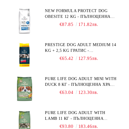
NEW FORMULA PROTECT DOG
OBESITE 12 KG - ПЪЛНОЦЕННА
ДИЕТИЧНА ХРАНА ЗА КУЧЕТА
€87.85
171.82лв.
СЪС СПЕЦИФИЧНИ ХРАНИТЕЛНИ
ПОТРЕБНОСТИ: "НАМАЛЯВАНЕ
НА НАДНОРМЕНО ТЕГЛО".
PRESTIGE DOG ADULT MEDIUM 14
"РЕГУЛИРАНЕ НА ВНОСА НА
KG + 2,5 KG ГРАТИС -
ГЛЮКОЗА (DIABETES MELLITUS)."
ПЪЛНОЦЕННА ХРАНА ЗА
€65.42
127.95лв.
ПОРАСНАЛИ КУЧЕТА ОТ СРЕДНИ
ПОРОДИ. ПРОИЗВЕДЕНА ВЪВ
ФРАНЦИЯ.
PURE LIFE DOG ADULT MINI WITH
DUCK 8 КГ - ПЪЛНОЦЕННА ХРАНА
ЗА ПОРАСНАЛИ КУЧЕТА ОТ
€63.04
123.30лв.
ДРЕБНИ ПОРОДИ НА ВЪЗРАСТ
НАД 10 МЕСЕЦА И С ТЕГЛО ПОД
10 КГ, С ПАТИЦА. БЕЗ ЗЪРНО, БЕЗ
PURE LIFE DOG ADULT WITH
ГЛУТЕН. ПРОИЗВЕДЕНА ВЪВ
LAMB 11 КГ - ПЪЛНОЦЕННА
ФРАНЦИЯ.
ХРАНА ЗА ПОРАСНАЛИ КУЧЕТА С
€93.80
183.46лв.