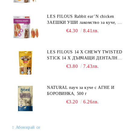
LES FILOUS Rabbit ear’N chicken
ЗАЕШКИ УШИ лакомство за куче, 50
г
€4.30
8.41лв.
LES FILOUS 14 X CHEWY TWISTED
STICK 14 X ДЪВЧАЩИ ДЕНТАЛНИ
СОЛЕТИ за куче, УВИТИ
€3.80
7.43лв.
NATURAL пауч за куче с АГНЕ И
БОРОВИНКА, 500 г
€3.20
6.26лв.
Абонирай се