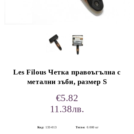
rition Flatazor,
Les Filous Четка правоъгълна с
метални зъби, размер S
€5.82
11.38лв.
Код:
133-013
Тегло:
0.000
кг