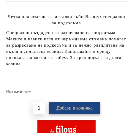
Четка правоъгълна с метални зъби Beauty: специално
за подкосъма
Специално създадена за разресване на подкосъма.
Меките и извити игли от неръждаема стомана помагат
за разресване на подкосъма и за нежно разплитане на
възли и сплъстена козина. Използвайте я срещу
посоката на косъма за обем. За среднодълга и дълга
козина.
Добави в желани
Има наличност