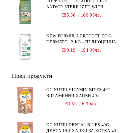
PURE LIFE DOG ADULT LIGHT
НАД 1 ГОДИНА. БЕЗ ЗЪРНО, БЕЗ
AND/OR STERILIZED WITH
ГЛУТЕН. ПРОИЗВЕДЕНА ВЪВ
CHICKEN 12 КГ - ПЪЛНОЦЕННА
ФРАНЦИЯ.
€85.36
166.95лв.
ХРАНА ЗА ПОРАСНАЛИ КУЧЕТА
СЪС СКЛОННОСТ КЪМ
НАДНОРМЕНО ТЕГЛО И/ИЛИ
NEW FORMULA PROTECT DOG
КАСТРИРАНИ КУЧЕТА ОТ ВСИЧКИ
DERMATO 12 KG - ПЪЛНОЦЕННА
ПОРОДИ НА ВЪЗРАСТ НАД 1
ДИЕТИЧНА ХРАНА ЗА КУЧЕТА
ГОДИНА, С ПИЛЕ. БЕЗ ЗЪРНО, БЕЗ
€99.19
194.00лв.
СЪС СПЕЦИФИЧНИ ХРАНИТЕЛНИ
ГЛУТЕН. ПРОИЗВОДСТВО
ПОТРЕБНОСТИ - "ПОДПОМАГАНЕ
ФРАНЦИЯ.
НА КОЖНАТА ФУНКЦИЯ ПРИ
ДЕРМАТОЗИ И СИЛНО ИЗРАЗЕНА
Нови продукти
ЗАГУБА НА КОЗИНА".
"НАМАЛЯВАНЕ НА
НЕПОНОСИМОСТТА КЪМ НЯКОИ
GC NUTRI VITAMIN BITES 40G
СЪСТАВКИ И ХРАНИ
ВИТАМИННИ ХАПКИ 40 г
€3.53
6.90лв.
GC NUTRI DENTAL BITES 40G
ДЕНТАЛНИ ХАПКИ ЗА КОТКА 40 г