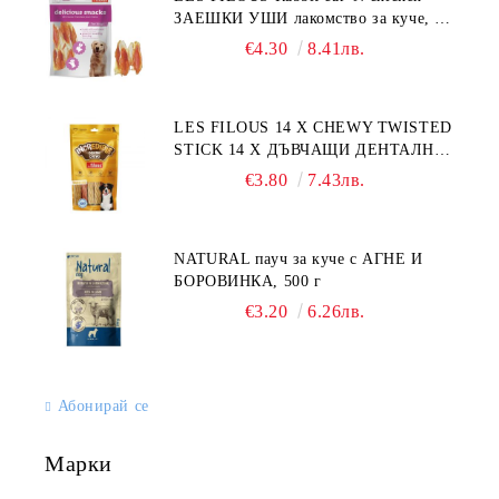
ЗАЕШКИ УШИ лакомство за куче, 50
г
€4.30
8.41лв.
LES FILOUS 14 X CHEWY TWISTED
STICK 14 X ДЪВЧАЩИ ДЕНТАЛНИ
СОЛЕТИ за куче, УВИТИ
€3.80
7.43лв.
NATURAL пауч за куче с АГНЕ И
БОРОВИНКА, 500 г
€3.20
6.26лв.
Абонирай се
Марки