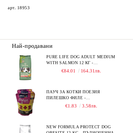
арт. 18953
Най-продавани
PURE LIFE DOG ADULT MEDIUM
WITH SALMON 12 КГ -
ПЪЛНОЦЕННА ХРАНА ЗА
€84.01
164.31лв.
ПОРАСНАЛИ КУЧЕТА ОТ СРЕДНИ
ПОРОДИ НА ВЪЗРАСТ НАД 1 Г, С
ТЕГЛО ОТ 10 – 25 КГ, СЪС СЬОМГА.
ПАУЧ ЗА КОТКИ ПОЕЗИЯ
БЕЗ ЗЪРНО, БЕЗ ГЛУТЕН.
ПИЛЕШКО ФИЛЕ -
ПРОИЗВЕДЕНА ВЪВ ФРАНЦИЯ.
ПРОМОКОМПЛЕКТ 3 БР.
€1.83
3.58лв.
NEW FORMULA PROTECT DOG
OBESITE 12 KG - ПЪЛНОЦЕННА