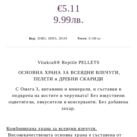
€5.11
9.99лв.
Код:
25083, 18953, 20139
Тегло:
0.100
кг
Vitakraft® Reptile PELLETS
ОСНОВНА ХРАНА ЗА ВСЕЯДНИ ВЛЕЧУГИ,
ПЕЛЕТИ и ДРЕБНИ СКАРИДИ
С Омега 3, витамини и минерали, и съставки в
подкрепа на костите и черупката!
Без изкуствени
оцветители, овкусители и консерванти. Без добавена
захар.
Комбинирана храна за всеядни влечуги.
Висококачествената основна храна е съставена от