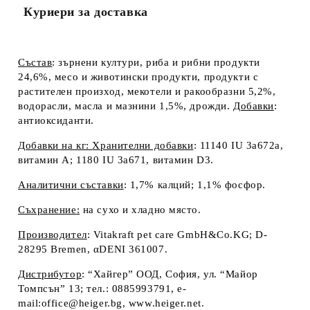
Куриери за доставка
Състав
:
зърнени култури, риба и рибни продукти
24,6%, месо и животински продукти, продукти с
растителен произход, мекотели и ракообразни 5,2%,
водорасли, масла и мазнини 1,5%, дрожди.
Добавки
:
антиоксиданти.
Добавки на кг:
Хранителни добавки
: 11140 IU 3a672a,
витамин А; 1180 IU 3a671, витамин D
3
.
Аналитични съставки
:
1,7% калций; 1,1% фосфор.
Съхранение
:
на сухо и хладно място.
Производител
:
Vitakraft pet care GmbH&Co.KG; D-
28295 Bremen, αDENI 361007.
Д
истрибутор
: “Хайгер” ООД, София, ул. “Майор
Томпсън” 13; тел.: 0885993791, e-
mail:office@heiger.bg, www.heiger.net.