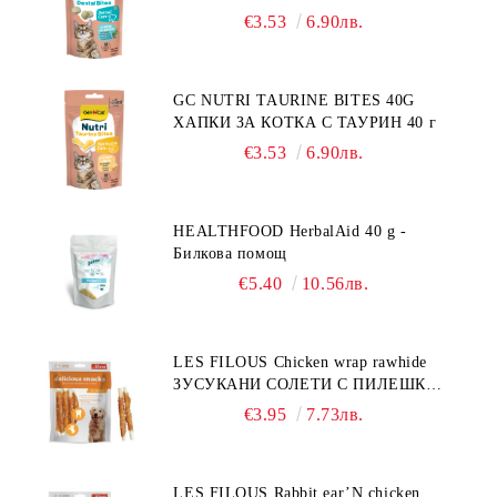
€3.53
6.90лв.
GC NUTRI TAURINE BITES 40G
ХАПКИ ЗА КОТКА С ТАУРИН 40 г
€3.53
6.90лв.
HEALTHFOOD HerbalAid 40 g -
Билкова помощ
€5.40
10.56лв.
LES FILOUS Chicken wrap rawhide
ЗУСУКАНИ СОЛЕТИ С ПИЛЕШКО,
лакомство за куче, 100 г
€3.95
7.73лв.
LES FILOUS Rabbit ear’N chicken