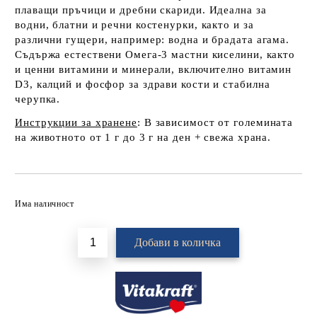
плаващи пръчици и дребни скариди. Идеална за
водни, блатни и речни костенурки, както и за
различни гущери, например: водна и брадата агама.
Съдържа естествени Oмега-3 мастни киселини, както
и ценни витамини и минерали, включително витамин
D
3
, калций и фосфор за здрави кости и стабилна
черупка.
Инструкци
и
за хранене
: В зависимост от големината
на животното от 1 г до 3 г на ден + свежа храна.
Добави в желани
Има наличност