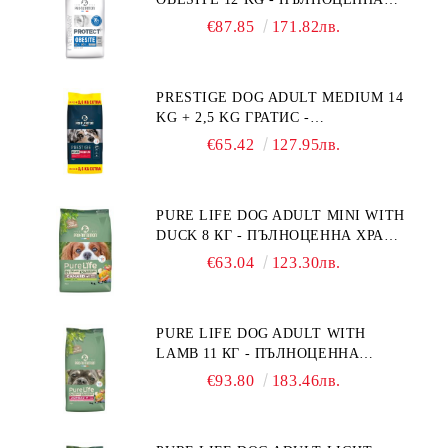
ДИЕТИЧНА ХРАНА ЗА КУЧЕТА
€87.85
171.82лв.
СЪС СПЕЦИФИЧНИ ХРАНИТЕЛНИ
ПОТРЕБНОСТИ: "НАМАЛЯВАНЕ
НА НАДНОРМЕНО ТЕГЛО".
PRESTIGE DOG ADULT MEDIUM 14
"РЕГУЛИРАНЕ НА ВНОСА НА
KG + 2,5 KG ГРАТИС -
ГЛЮКОЗА (DIABETES MELLITUS)."
ПЪЛНОЦЕННА ХРАНА ЗА
€65.42
127.95лв.
ПОРАСНАЛИ КУЧЕТА ОТ СРЕДНИ
ПОРОДИ. ПРОИЗВЕДЕНА ВЪВ
ФРАНЦИЯ.
PURE LIFE DOG ADULT MINI WITH
DUCK 8 КГ - ПЪЛНОЦЕННА ХРАНА
ЗА ПОРАСНАЛИ КУЧЕТА ОТ
€63.04
123.30лв.
ДРЕБНИ ПОРОДИ НА ВЪЗРАСТ
НАД 10 МЕСЕЦА И С ТЕГЛО ПОД
10 КГ, С ПАТИЦА. БЕЗ ЗЪРНО, БЕЗ
PURE LIFE DOG ADULT WITH
ГЛУТЕН. ПРОИЗВЕДЕНА ВЪВ
LAMB 11 КГ - ПЪЛНОЦЕННА
ФРАНЦИЯ.
ХРАНА ЗА ПОРАСНАЛИ КУЧЕТА С
€93.80
183.46лв.
ЧУВСТВИТЕЛНО ХРАНОСМИЛАНЕ,
С АГНЕ. ПОДХОДЯЩА ЗА КУЧЕТА
ОТ ВСИЧКИ ПОРОДИ НА ВЪЗРАСТ