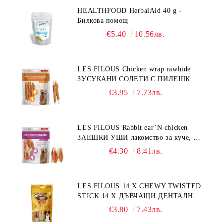
HEALTHFOOD HerbalAid 40 g -
Билкова помощ
€5.40
10.56лв.
LES FILOUS Chicken wrap rawhide
ЗУСУКАНИ СОЛЕТИ С ПИЛЕШКО,
лакомство за куче, 100 г
€3.95
7.73лв.
LES FILOUS Rabbit ear’N chicken
ЗАЕШКИ УШИ лакомство за куче, 50
г
€4.30
8.41лв.
LES FILOUS 14 X CHEWY TWISTED
STICK 14 X ДЪВЧАЩИ ДЕНТАЛНИ
СОЛЕТИ за куче, УВИТИ
€3.80
7.43лв.