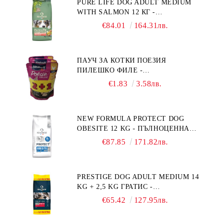
PURE LIFE DOG ADULT MEDIUM
WITH SALMON 12 КГ -
ПЪЛНОЦЕННА ХРАНА ЗА
€84.01
164.31лв.
ПОРАСНАЛИ КУЧЕТА ОТ СРЕДНИ
ПОРОДИ НА ВЪЗРАСТ НАД 1 Г, С
ТЕГЛО ОТ 10 – 25 КГ, СЪС СЬОМГА.
ПАУЧ ЗА КОТКИ ПОЕЗИЯ
БЕЗ ЗЪРНО, БЕЗ ГЛУТЕН.
ПИЛЕШКО ФИЛЕ -
ПРОИЗВЕДЕНА ВЪВ ФРАНЦИЯ.
ПРОМОКОМПЛЕКТ 3 БР.
€1.83
3.58лв.
NEW FORMULA PROTECT DOG
OBESITE 12 KG - ПЪЛНОЦЕННА
ДИЕТИЧНА ХРАНА ЗА КУЧЕТА
€87.85
171.82лв.
СЪС СПЕЦИФИЧНИ ХРАНИТЕЛНИ
ПОТРЕБНОСТИ: "НАМАЛЯВАНЕ
НА НАДНОРМЕНО ТЕГЛО".
PRESTIGE DOG ADULT MEDIUM 14
"РЕГУЛИРАНЕ НА ВНОСА НА
KG + 2,5 KG ГРАТИС -
ГЛЮКОЗА (DIABETES MELLITUS)."
ПЪЛНОЦЕННА ХРАНА ЗА
€65.42
127.95лв.
ПОРАСНАЛИ КУЧЕТА ОТ СРЕДНИ
ПОРОДИ. ПРОИЗВЕДЕНА ВЪВ