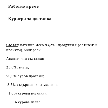
Работно време
Куриери за доставка
Състав
:
патешко месо 93,2%, продукти с растителен
произход, минерали.
Аналитични съставки
:
25,0%. влага;
50,0% суров протеин;
3,5% съдържание на мазнини;
1,0% сурови влакнини;
5,5% сурова пепел.