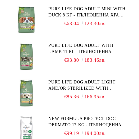
ФРАНЦИЯ.
PURE LIFE DOG ADULT MINI WITH
DUCK 8 КГ - ПЪЛНОЦЕННА ХРАНА
ЗА ПОРАСНАЛИ КУЧЕТА ОТ
€63.04
123.30лв.
ДРЕБНИ ПОРОДИ НА ВЪЗРАСТ
НАД 10 МЕСЕЦА И С ТЕГЛО ПОД
10 КГ, С ПАТИЦА. БЕЗ ЗЪРНО, БЕЗ
PURE LIFE DOG ADULT WITH
ГЛУТЕН. ПРОИЗВЕДЕНА ВЪВ
LAMB 11 КГ - ПЪЛНОЦЕННА
ФРАНЦИЯ.
ХРАНА ЗА ПОРАСНАЛИ КУЧЕТА С
€93.80
183.46лв.
ЧУВСТВИТЕЛНО ХРАНОСМИЛАНЕ,
С АГНЕ. ПОДХОДЯЩА ЗА КУЧЕТА
ОТ ВСИЧКИ ПОРОДИ НА ВЪЗРАСТ
PURE LIFE DOG ADULT LIGHT
НАД 1 ГОДИНА. БЕЗ ЗЪРНО, БЕЗ
AND/OR STERILIZED WITH
ГЛУТЕН. ПРОИЗВЕДЕНА ВЪВ
CHICKEN 12 КГ - ПЪЛНОЦЕННА
ФРАНЦИЯ.
€85.36
166.95лв.
ХРАНА ЗА ПОРАСНАЛИ КУЧЕТА
СЪС СКЛОННОСТ КЪМ
НАДНОРМЕНО ТЕГЛО И/ИЛИ
NEW FORMULA PROTECT DOG
КАСТРИРАНИ КУЧЕТА ОТ ВСИЧКИ
DERMATO 12 KG - ПЪЛНОЦЕННА
ПОРОДИ НА ВЪЗРАСТ НАД 1
ДИЕТИЧНА ХРАНА ЗА КУЧЕТА
ГОДИНА, С ПИЛЕ. БЕЗ ЗЪРНО, БЕЗ
€99.19
194.00лв.
СЪС СПЕЦИФИЧНИ ХРАНИТЕЛНИ
ГЛУТЕН. ПРОИЗВОДСТВО