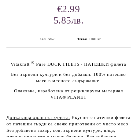
€2.99
5.85лв.
Код:
58579
Тегло:
0.080
кг
®
Vitakraft
Pure DUCK FILETS
- ПАТЕШКИ филета
Без зърнени култури и без добавки. 100% патешко
месо в месното съдържание
.
Опаковка, изработена от рециклируем материал
VITA® PLANET
Допълваща храна за кучета.
Вкусните патешки филета
от патешки гърди са свежо
приготвени от чисто месо.
Без добавена захар, соя, зърнени култури, яйца,
млечни продукти и месно брашно. Без добавени