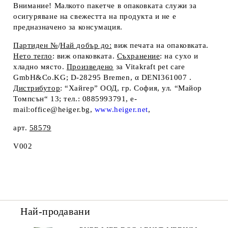
Внимание!
Малкото пакетче в опаковката служи за
осигуряване на свежестта на продукта и не е
предназначено за консумация.
Партиден №
/
Най добър до:
виж печата на опаковката.
Нето тегло
: виж опаковката.
Съхранение
: на сухо и
хладно място.
Произв
e
дено
за Vitakraft pet care
GmbH&Co.KG; D-28295 Bremen
,
α DENI361007 .
Дистрибутор
: “Хайгер” ООД, гр. София, ул. “Майор
Томпсън“ 13; тел.: 0885993791, e-
mail:office@heiger.bg,
www.heiger.net
,
арт.
585
79
V002
Най-продавани