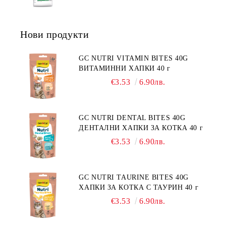
ПОТРЕБНОСТИ - "ПОДПОМАГАНЕ
ФРАНЦИЯ.
НА КОЖНАТА ФУНКЦИЯ ПРИ
ДЕРМАТОЗИ И СИЛНО ИЗРАЗЕНА
Нови продукти
ЗАГУБА НА КОЗИНА".
"НАМАЛЯВАНЕ НА
НЕПОНОСИМОСТТА КЪМ НЯКОИ
GC NUTRI VITAMIN BITES 40G
СЪСТАВКИ И ХРАНИ
ВИТАМИННИ ХАПКИ 40 г
€3.53
6.90лв.
GC NUTRI DENTAL BITES 40G
ДЕНТАЛНИ ХАПКИ ЗА КОТКА 40 г
€3.53
6.90лв.
GC NUTRI TAURINE BITES 40G
ХАПКИ ЗА КОТКА С ТАУРИН 40 г
€3.53
6.90лв.