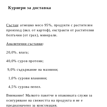
Куриери за доставка
Състав
:
агнешко месо 95%, продукти с растителен
произход (вкл. от картоф), екстракти от растителни
белтъчни (от грах), минерали.
Аналитични съставки
:
20,0%. влага;
40,0% суров протеин;
9,0% съдържание на мазнини;
1,0% сурови влакнини;
4,5% сурова пепел.
Внимание!
Малкото пакетче в опаковката служи за
осигуряване на свежестта на продукта и не е
предназначено за консумация.