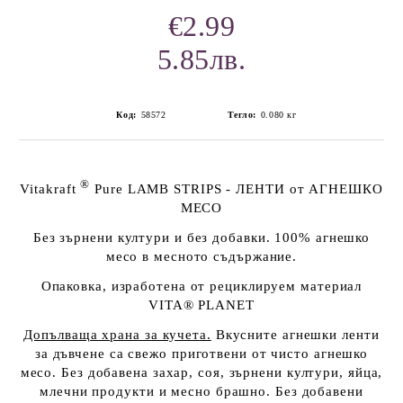
€2.99
5.85лв.
Код:
58572
Тегло:
0.080
кг
®
Vitakraft
Pure LAMB STRIPS
- ЛЕНТИ от АГНЕШКО
МЕСО
Без зърнени култури и без добавки. 100% агнешко
месо в месното съдържание
.
Опаковка, изработена от рециклируем материал
VITA® PLANET
Допълваща храна за кучета.
Вкусните агнешки ленти
за дъвчене са свежо
приготвени от чисто агнешко
месо. Без добавена захар, соя, зърнени култури, яйца,
млечни продукти и месно брашно. Без добавени