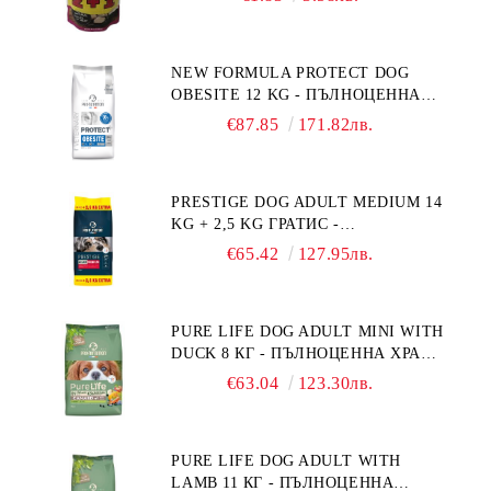
NEW FORMULA PROTECT DOG
OBESITE 12 KG - ПЪЛНОЦЕННА
ДИЕТИЧНА ХРАНА ЗА КУЧЕТА
€87.85
171.82лв.
СЪС СПЕЦИФИЧНИ ХРАНИТЕЛНИ
ПОТРЕБНОСТИ: "НАМАЛЯВАНЕ
НА НАДНОРМЕНО ТЕГЛО".
PRESTIGE DOG ADULT MEDIUM 14
"РЕГУЛИРАНЕ НА ВНОСА НА
KG + 2,5 KG ГРАТИС -
ГЛЮКОЗА (DIABETES MELLITUS)."
ПЪЛНОЦЕННА ХРАНА ЗА
€65.42
127.95лв.
ПОРАСНАЛИ КУЧЕТА ОТ СРЕДНИ
ПОРОДИ. ПРОИЗВЕДЕНА ВЪВ
ФРАНЦИЯ.
PURE LIFE DOG ADULT MINI WITH
DUCK 8 КГ - ПЪЛНОЦЕННА ХРАНА
ЗА ПОРАСНАЛИ КУЧЕТА ОТ
€63.04
123.30лв.
ДРЕБНИ ПОРОДИ НА ВЪЗРАСТ
НАД 10 МЕСЕЦА И С ТЕГЛО ПОД
10 КГ, С ПАТИЦА. БЕЗ ЗЪРНО, БЕЗ
PURE LIFE DOG ADULT WITH
ГЛУТЕН. ПРОИЗВЕДЕНА ВЪВ
LAMB 11 КГ - ПЪЛНОЦЕННА
ФРАНЦИЯ.