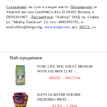
Съхранение
: на сухо и хладно място.
Произв
e
дено
за
Vitakraft pet care GmbH&Co.KG; D-28295 Bremen
,
α
DENI361007 .
Дистрибутор
: “Хайгер” ООД, гр. София,
ул. “Майор Томпсън“ 13; тел.: 0885993791, e-
mail:office@heiger.bg,
www.heiger.net
,
арт.
585
72,
V002
Най-продавани
PURE LIFE DOG ADULT MEDIUM
WITH SALMON 12 КГ -
ПЪЛНОЦЕННА ХРАНА ЗА
€84.01
164.31лв.
ПОРАСНАЛИ КУЧЕТА ОТ СРЕДНИ
ПОРОДИ НА ВЪЗРАСТ НАД 1 Г, С
ТЕГЛО ОТ 10 – 25 КГ, СЪС СЬОМГА.
ПАУЧ ЗА КОТКИ ПОЕЗИЯ
БЕЗ ЗЪРНО, БЕЗ ГЛУТЕН.
ПИЛЕШКО ФИЛЕ -
ПРОИЗВЕДЕНА ВЪВ ФРАНЦИЯ.
ПРОМОКОМПЛЕКТ 3 БР.
€1.83
3.58лв.