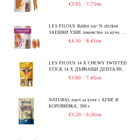
лакомство за куче, 100 г
€3.95
7.73лв.
LES FILOUS Rabbit ear’N chicken
ЗАЕШКИ УШИ лакомство за куче, 50
г
€4.30
8.41лв.
LES FILOUS 14 X CHEWY TWISTED
STICK 14 X ДЪВЧАЩИ ДЕНТАЛНИ
СОЛЕТИ за куче, УВИТИ
€3.80
7.43лв.
NATURAL пауч за куче с АГНЕ И
БОРОВИНКА, 500 г
€3.20
6.26лв.