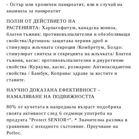
- Остър или хроничен панкреатит, или в случай на
анамнеза за панкреатит
ПОЛЗИ ОТ ДЕЙСТВИЕТО НА
РАСТЕНИЯТА
:
Харпагофитум, канадска кониза,
блатен тъжник
: противовъзпалителни и обезболяващи
свойства/
Артишок
: защитава черния дроб и
стимулира жлъчната секреция /
Комбретум, Болдо
:
стимулират синтеза и секрецията на жлъчката/
Блатен
тъжник, касис
: противовъзпалителни и диуретични
свойства /
Куркума, касис, розмарин
: Антиоксидантни
свойства /
Бамбук, Коприва
: здраве за костите и
ставите.
НАУЧНО ДОКАЗАНА ЕФЕКТИВНОСТ -
НАМАЛЯВАНЕ НА ПОДВИЖНОСТТА
80% от кучетата в напреднала възраст подобриха
своята активност след 6 седмици употреба на
продукта "Protect SENIOR+".
* Значителна разлика в
сравнение с изходното състояние. Проучване на
Potloc.