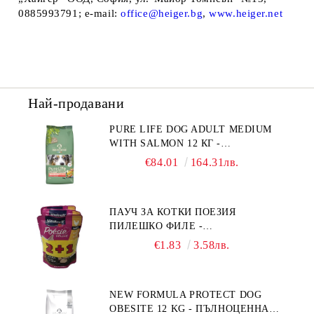
0885993791; e-mail:
office@heiger.bg
,
www.heiger.net
Най-продавани
PURE LIFE DOG ADULT MEDIUM
WITH SALMON 12 КГ -
ПЪЛНОЦЕННА ХРАНА ЗА
€84.01
164.31лв.
ПОРАСНАЛИ КУЧЕТА ОТ СРЕДНИ
ПОРОДИ НА ВЪЗРАСТ НАД 1 Г, С
ТЕГЛО ОТ 10 – 25 КГ, СЪС СЬОМГА.
ПАУЧ ЗА КОТКИ ПОЕЗИЯ
БЕЗ ЗЪРНО, БЕЗ ГЛУТЕН.
ПИЛЕШКО ФИЛЕ -
ПРОИЗВЕДЕНА ВЪВ ФРАНЦИЯ.
ПРОМОКОМПЛЕКТ 3 БР.
€1.83
3.58лв.
NEW FORMULA PROTECT DOG
OBESITE 12 KG - ПЪЛНОЦЕННА