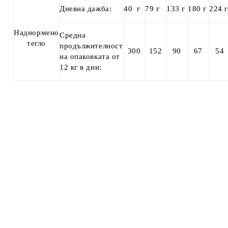
Дневна дажба:
40 г
79 г
133 г
180 г
224 г
Наднормено
Средна
тегло
продължителност
300
152
90
67
54
на опаковката от
12 кг в дни: