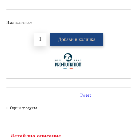
Добави в желани
Има наличност
Tweet
Оцени продукта
Детайлно описание