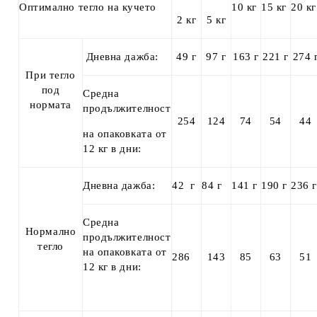
Оптимално тегло на кучето
10 кг
15 кг
20 кг
2 кг
5 кг
Дневна дажба:
49 г
97 г
163 г
221 г
274 
При тегло
под
Средна
нормата
продължителност
254
124
74
54
44
на опаковката от
12 кг в дни:
Дневна дажба:
42 г
84 г
141 г
190 г
236 г
Средна
Нормално
продължителност
тегло
на опаковката от
286
143
85
63
51
12 кг в дни: