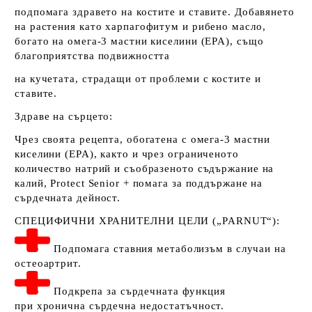
подпомага здравето на костите и ставите. Добавянето
на растения като харпагофитум и рибено масло,
богато на омега-3 мастни киселини (EPA), също
благоприятства подвижността
на кучетата, страдащи от проблеми с костите и
ставите.
Здраве на сърцето:
Чрез своята рецепта, обогатена с омега-3 мастни
киселини (EPA), както и чрез ограниченото
количество натрий и съобразеното съдържание на
калий, Protect Senior + помага за поддържане на
сърдечната дейност.
СПЕЦИФИЧНИ ХРАНИТЕЛНИ ЦЕЛИ („PARNUT“):
Подпомага ставния метаболизъм в случаи на
остеоартрит.
Подкрепа за сърдечната функция
при хронична сърдечна недостатъчност.