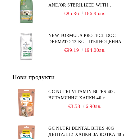
AND/OR STERILIZED WITH
ГЛУТЕН. ПРОИЗВЕДЕНА ВЪВ
CHICKEN 12 КГ - ПЪЛНОЦЕННА
ФРАНЦИЯ.
€85.36
166.95лв.
ХРАНА ЗА ПОРАСНАЛИ КУЧЕТА
СЪС СКЛОННОСТ КЪМ
НАДНОРМЕНО ТЕГЛО И/ИЛИ
NEW FORMULA PROTECT DOG
КАСТРИРАНИ КУЧЕТА ОТ ВСИЧКИ
DERMATO 12 KG - ПЪЛНОЦЕННА
ПОРОДИ НА ВЪЗРАСТ НАД 1
ДИЕТИЧНА ХРАНА ЗА КУЧЕТА
ГОДИНА, С ПИЛЕ. БЕЗ ЗЪРНО, БЕЗ
€99.19
194.00лв.
СЪС СПЕЦИФИЧНИ ХРАНИТЕЛНИ
ГЛУТЕН. ПРОИЗВОДСТВО
ПОТРЕБНОСТИ - "ПОДПОМАГАНЕ
ФРАНЦИЯ.
НА КОЖНАТА ФУНКЦИЯ ПРИ
ДЕРМАТОЗИ И СИЛНО ИЗРАЗЕНА
Нови продукти
ЗАГУБА НА КОЗИНА".
"НАМАЛЯВАНЕ НА
НЕПОНОСИМОСТТА КЪМ НЯКОИ
GC NUTRI VITAMIN BITES 40G
СЪСТАВКИ И ХРАНИ
ВИТАМИННИ ХАПКИ 40 г
€3.53
6.90лв.
GC NUTRI DENTAL BITES 40G
ДЕНТАЛНИ ХАПКИ ЗА КОТКА 40 г