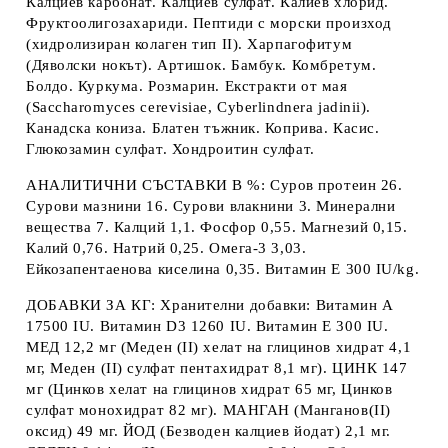
Калциев карбонат. Калциев сулфат. Калиев хлорид.
Фруктоолигозахариди. Пептиди с морски произход
(хидролизиран колаген тип II). Харпагофитум
(Дяволски нокът). Артишок. Бамбук. Комбретум.
Болдо. Куркума. Розмарин. Екстракти от мая
(Saccharomyces cerevisiae, Cyberlindnera jadinii).
Канадска кониза. Блатен тъжник. Коприва. Касис.
Глюкозамин сулфат. Хондроитин сулфат.
АНАЛИТИЧНИ СЪСТАВКИ В %
: Суров протеин 26.
Сурови мазнини 16. Сурови влакнини 3. Минерални
вещества 7. Калций 1,1. Фосфор 0,55. Магнезий 0,15.
Калий 0,76. Натрий 0,25. Омега-3 3,03.
Eйкозапентаенова киселина 0,35. Витамин E 300 IU/kg.
ДОБАВКИ ЗА КГ
: Хранителни добавки: Витамин A
17500 IU. Витамин D3 1260 IU. Витамин E 300 IU.
МЕД 12,2 мг (Меден (II) хелат на глицинов хидрат 4,1
мг, Mеден (II) сулфат пентахидрат 8,1 мг). ЦИНК 147
мг (Цинков хелат на глицинов хидрат 65 мг, Цинков
сулфат монохидрат 82 мг). МАНГАН (Манганов(II)
оксид) 49 мг. ЙОД (Безводен калциев йодат) 2,1 мг.