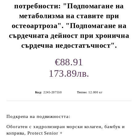
потребности: "Подпомагане на
метаболизма на ставите при
остеоартроза". "Подпомагане на
сърдечната дейност при хронична
сърдечна недостатъчност".
€88.91
173.89лв.
Код:
2245-207550
Тегло:
12.000
кг
Подкрепа на подвижността:
Обогатен с хидролизиран морски колаген, бамбук и
коприва, Protect Senior +