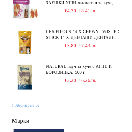
ЗАЕШКИ УШИ лакомство за куче, 50
г
€4.30
8.41лв.
LES FILOUS 14 X CHEWY TWISTED
STICK 14 X ДЪВЧАЩИ ДЕНТАЛНИ
СОЛЕТИ за куче, УВИТИ
€3.80
7.43лв.
NATURAL пауч за куче с АГНЕ И
БОРОВИНКА, 500 г
€3.20
6.26лв.
Абонирай се
Марки