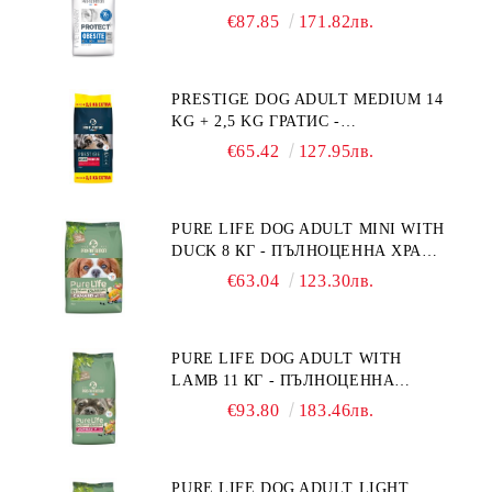
ДИЕТИЧНА ХРАНА ЗА КУЧЕТА
€87.85
171.82лв.
СЪС СПЕЦИФИЧНИ ХРАНИТЕЛНИ
ПОТРЕБНОСТИ: "НАМАЛЯВАНЕ
НА НАДНОРМЕНО ТЕГЛО".
PRESTIGE DOG ADULT MEDIUM 14
"РЕГУЛИРАНЕ НА ВНОСА НА
KG + 2,5 KG ГРАТИС -
ГЛЮКОЗА (DIABETES MELLITUS)."
ПЪЛНОЦЕННА ХРАНА ЗА
€65.42
127.95лв.
ПОРАСНАЛИ КУЧЕТА ОТ СРЕДНИ
ПОРОДИ. ПРОИЗВЕДЕНА ВЪВ
ФРАНЦИЯ.
PURE LIFE DOG ADULT MINI WITH
DUCK 8 КГ - ПЪЛНОЦЕННА ХРАНА
ЗА ПОРАСНАЛИ КУЧЕТА ОТ
€63.04
123.30лв.
ДРЕБНИ ПОРОДИ НА ВЪЗРАСТ
НАД 10 МЕСЕЦА И С ТЕГЛО ПОД
10 КГ, С ПАТИЦА. БЕЗ ЗЪРНО, БЕЗ
PURE LIFE DOG ADULT WITH
ГЛУТЕН. ПРОИЗВЕДЕНА ВЪВ
LAMB 11 КГ - ПЪЛНОЦЕННА
ФРАНЦИЯ.
ХРАНА ЗА ПОРАСНАЛИ КУЧЕТА С
€93.80
183.46лв.
ЧУВСТВИТЕЛНО ХРАНОСМИЛАНЕ,
С АГНЕ. ПОДХОДЯЩА ЗА КУЧЕТА
ОТ ВСИЧКИ ПОРОДИ НА ВЪЗРАСТ
PURE LIFE DOG ADULT LIGHT
НАД 1 ГОДИНА. БЕЗ ЗЪРНО, БЕЗ