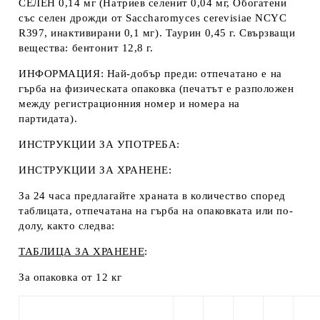
СЕЛЕН 0,14 мг (Натриев селенит 0,04 мг, Обогатени
със селен дрожди от Saccharomyces cerevisiae NCYC
R397, инактивирани 0,1 мг). Таурин 0,45 г. Свързващи
вещества: бентонит 12,8 г.
ИНФОРМАЦИЯ
: Най-добър преди: отпечатано е на
гърба на физическата опаковка (печатът е разположен
между регистрационния номер и номера на
партидата).
ИНСТРУКЦИИ ЗА УПОТРЕБА
:
ИНСТРУКЦИИ ЗА ХРАНЕНЕ:
За 24 часа предлагайте храната в количество според
таблицата, отпечатана на гърба на опаковката или по-
долу, както следва:
ТАБЛИЦА
ЗА ХРАНЕНЕ
:
За опаковка от 12 кг