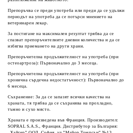
Препоръчва се преди употреба или преди да се удължи
периодът на употреба да се потърси мнението на
ветеринарен лекар.
За постигане на максимален резултат трябва да се
спазват препоръчителните дневни количества и да се
избягва приемането на други хра
ни.
Препоръчителна продължителност на употреба (при
остеоартроза)
: Първоначално до 3 месеца.
Препоръчителна продължителност на употреба (при
хронична сърдечна недостатъчност)
: Първоначално до
6 месеца.
Съхранение: За да се запазят всички качества на
храната, тя трябва да се съхранява на прохладно,
тъмно и сухо място.
Храната е произведена във Франция.
Производител
:
SOPRAL S.A.S., Франция.
Дистрибутор за България
:
„Хайгер” ООД, София, ул.”Майор Томпсън” №13,