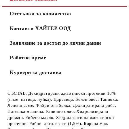
Отстъпки за количество
Контакти ХАЙГЕР ООД
Заявление за достъп до лични данни
Работно време
Куриери за доставка
СЪСТАВ:
Дехидратирани животински протеини 18%
(пиле, патица, пуйка). Царевица. Белен овес. Тапиока.
Ленено семе. Фибри от ябълка. Дехидратирана риба.
Патешка мазнина. Рапично олио. Хидролизирани
дрожди. Рибено масло. Хидролизати на животински
протеини. Рибни автолизати (1,5%). Бирена мая.