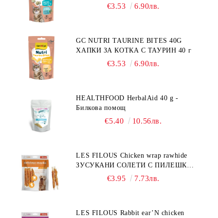
€3.53
6.90лв.
GC NUTRI TAURINE BITES 40G
ХАПКИ ЗА КОТКА С ТАУРИН 40 г
€3.53
6.90лв.
HEALTHFOOD HerbalAid 40 g -
Билкова помощ
€5.40
10.56лв.
LES FILOUS Chicken wrap rawhide
ЗУСУКАНИ СОЛЕТИ С ПИЛЕШКО,
лакомство за куче, 100 г
€3.95
7.73лв.
LES FILOUS Rabbit ear’N chicken