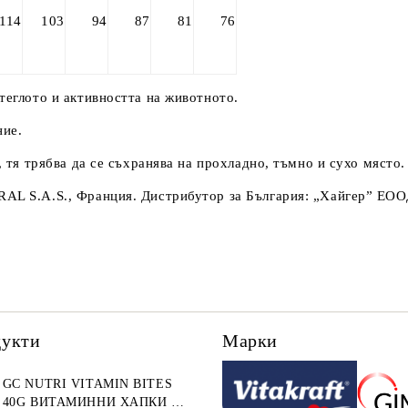
114
103
94
87
81
76
теглото и активността на животното.
ние.
, тя трябва да се съхранява на прохладно, тъмно и сухо място.
RAL S.A.S., Франция. Дистрибутор за България: „Хайгер” ЕОО
дукти
Марки
GC NUTRI VITAMIN BITES
40G ВИТАМИННИ ХАПКИ 40