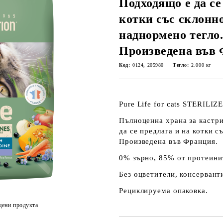
Подходящо е да се
котки със склонн
наднормено тегло.
Произведена във 
Код:
0124, 205980
Тегло:
2.000
кг
Pure
Life
for
cats
STERILIZ
Пълноценна храна
за
кастри
да се предлага и на котки 
Произведена във Франция.
0% зърно, 85% от протеини
Без оцветители, консервант
Рециклируема опаковка.
цени продукта