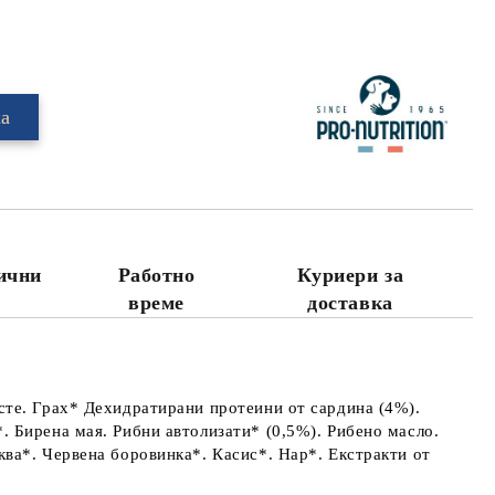
Добави в желани
лични
Работно
Куриери за
време
доставка
сте. Грах* Дехидратирани протеини от сардина (4%).
 Бирена мая. Рибни автолизати* (0,5%). Рибено масло.
ва*. Червена боровинка*. Касис*. Нар*. Екстракти от