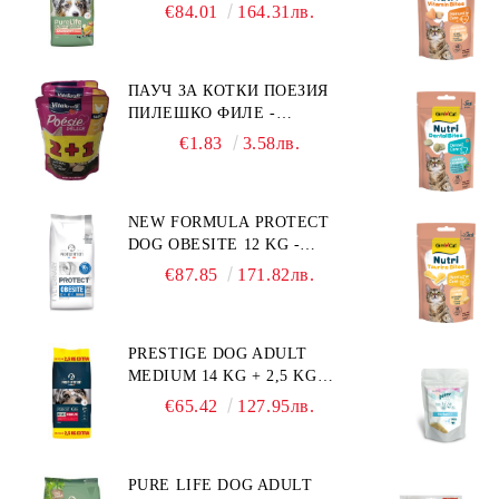
КГ - ПЪЛНОЦЕННА ХРАНА
€84.01
164.31лв.
ЗА ПОРАСНАЛИ КУЧЕТА ОТ
СРЕДНИ ПОРОДИ НА
ВЪЗРАСТ НАД 1 Г, С ТЕГЛО
ПАУЧ ЗА КОТКИ ПОЕЗИЯ
ОТ 10 – 25 КГ, СЪС СЬОМГА.
ПИЛЕШКО ФИЛЕ -
БЕЗ ЗЪРНО, БЕЗ ГЛУТЕН.
ПРОМОКОМПЛЕКТ 3 БР.
ПРОИЗВЕДЕНА ВЪВ
€1.83
3.58лв.
ФРАНЦИЯ.
NEW FORMULA PROTECT
DOG OBESITE 12 KG -
ПЪЛНОЦЕННА ДИЕТИЧНА
€87.85
171.82лв.
ХРАНА ЗА КУЧЕТА СЪС
СПЕЦИФИЧНИ
ХРАНИТЕЛНИ
PRESTIGE DOG ADULT
ПОТРЕБНОСТИ:
MEDIUM 14 KG + 2,5 KG
"НАМАЛЯВАНЕ НА
ГРАТИС - ПЪЛНОЦЕННА
НАДНОРМЕНО ТЕГЛО".
€65.42
127.95лв.
ХРАНА ЗА ПОРАСНАЛИ
"РЕГУЛИРАНЕ НА ВНОСА
КУЧЕТА ОТ СРЕДНИ
НА ГЛЮКОЗА (DIABETES
ПОРОДИ. ПРОИЗВЕДЕНА
MELLITUS)."
PURE LIFE DOG ADULT
ВЪВ ФРАНЦИЯ.