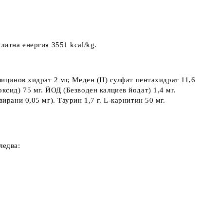
литна енергия 3551 kcal/kg.
ицинов хидрат 2 мг, Mеден (II) сулфат пентахидрат 11,6
сид) 75 мг. ЙОД (Безводен калциев йодат) 1,4 мг.
рани 0,05 мг). Таурин 1,7 г. L-карнитин 50 мг.
ледва: