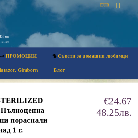
EUR
Я на
rance
ПРОМОЦИИ
Съвети за домашни любимци
latazor, Gimborn
Блог
€24.67
s STERILIZED
 - Пълноценна
48.25лв.
ани пораснали
ад 1 г.