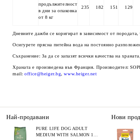
продължителност
235
182
151
129
в дни за опаковка
от 8 кг
Дневните дажби се коригират в зависимост от породата, 
Осигурете прясна питейна вода на постоянно разположе
Съхранение: За да се запазят всички качества на храната
Храната е произведена във Франция. Производител: SOP
mail:
office@heiger.bg
,
www.heiger.net
Най-продавани
Нови про
PURE LIFE DOG ADULT
MEDIUM WITH SALMON 12