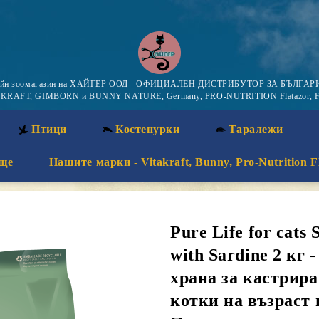
айн зоомагазин на ХАЙГЕР ООД - ОФИЦИАЛЕН ДИСТРИБУТОР ЗА БЪЛГАРИ
KRAFT, GIMBORN и BUNNY NATURE, Germany, PRO-NUTRITION Flatazor, F
Птици
Костенурки
Таралежи
ще
Нашите марки - Vitakraft, Bunny, Pro-Nutrition F
Pure Life for cat
with Sardine 2 кг
храна за кастрир
котки на възраст н