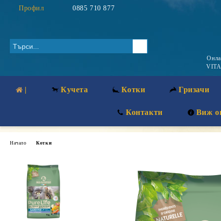
Профил
0885 710 877
Онл
VITA
|
Кучета
Котки
Гризачи
Контакти
Виж о
Начало
Котки