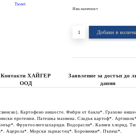
Tweet
Има наличност
Контакти ХАЙГЕР
Заявление за достъп до 
ООД
данни
свинско). Картофено нишесте. Фибри от бакла*. Грахово нише
ински протеини. Патешка мазнина. Cладък картоф*. Артишок*.
опър*. Фруктоолигозахариди. Водорасли*. Калиев хлорид. Тик
 Юка*. Ацерола*. Морски зърнастец*. Боровинки*. Пъпеш*.