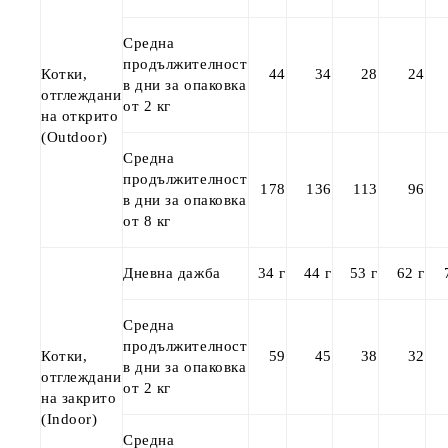
Средна
продължителност
Котки,
44
34
28
24
в дни за опаковка
отглеждани
от 2 кг
на открито
(Outdoor)
Средна
продължителност
178
136
113
96
в дни за опаковка
от 8 кг
Дневна дажба
34 г
44 г
53 г
62 г
Средна
продължителност
Котки,
59
45
38
32
в дни за опаковка
отглеждани
от 2 кг
на закрито
(Indoor)
Средна