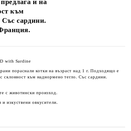
 предлага и на
ост към
 Със сардини.
Франция.
ED
with Sardine
рани пораснали котки на възраст над 1 г. Подходящо е
със склонност към наднормено тегло
. Със сардини
.
те с животински произход.
и и изкуствени овкусители.