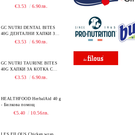
г
€3.53
6.90лв.
GC NUTRI DENTAL BITES
40G ДЕНТАЛНИ ХАПКИ ЗА
КОТКА 40 г
€3.53
6.90лв.
GC NUTRI TAURINE BITES
40G ХАПКИ ЗА КОТКА С
ТАУРИН 40 г
€3.53
6.90лв.
HEALTHFOOD HerbalAid 40 g
- Билкова помощ
€5.40
10.56лв.
LES FILOUS Chicken wrap