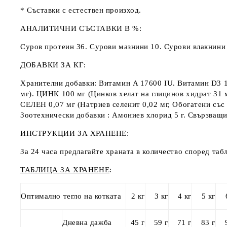
* Съставки с естествен произход.
АНАЛИТИЧНИ СЪСТАВКИ В %
:
Суров протеин 36. Сурови мазнини 10. Сурови влакнини 
ДОБАВКИ ЗА КГ:
Хранителни добавки: Витамин A 17600 IU. Витамин D3 160
мг). ЦИНК 100 мг (Цинков хелат на глицинов хидрат 31 
СЕЛЕН 0,07 мг (Натриев селенит 0,02 мг, Обогатени със 
Зоотехнически добавки : Амониев хлорид 5 г. Свързващи 
ИНСТРУКЦИИ ЗА ХРАНЕНЕ
:
За 24 часа предлагайте храната в количество според табл
ТАБЛИЦА
ЗА ХРАНЕНЕ
:
Оптимално тегло на котката
2 кг
3 кг
4 кг
5 кг
Дневна дажба
45 г
59 г
71 г
83 г