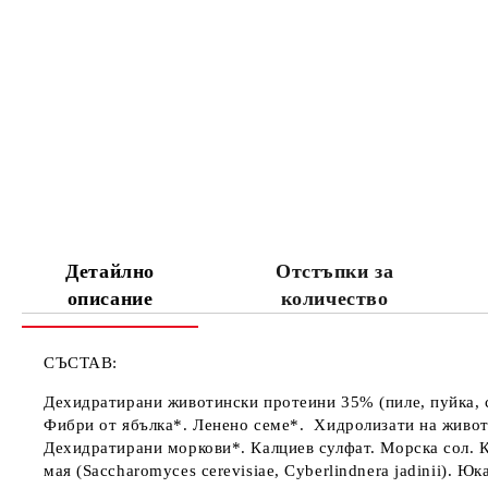
Детайлно
Отстъпки за
описание
количество
СЪСТАВ
:
Дехидратирани животински протеини 35% (пиле, пуйка, 
Фибри от ябълка*. Ленено семе*. Хидролизати на живот
Дехидратирани моркови*. Калциев сулфат. Морска сол. К
мая (Saccharomyces cerevisiae, Cyberlindnera jadinii).