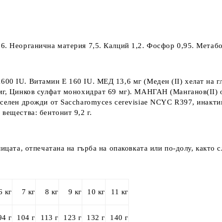
6. Неорганична материя 7,5. Калций 1,2. Фосфор 0,95. Метабо
0 IU. Витамин E 160 IU. МЕД 13,6 мг (Меден (II) хелат на гл
мг, Цинков сулфат монохидрат 69 мг). МАНГАН (Манганов(II) ок
селен дрожди от Saccharomyces cerevisiae NCYC R397, инактиви
вещества: бентонит 9,2 г.
ицата, отпечатана на гърба на опаковката или по-долу, както с
6 кг
7 кг
8 кг
9 кг
10 кг
11 кг
94 г
104 г
113 г
123 г
132 г
140 г