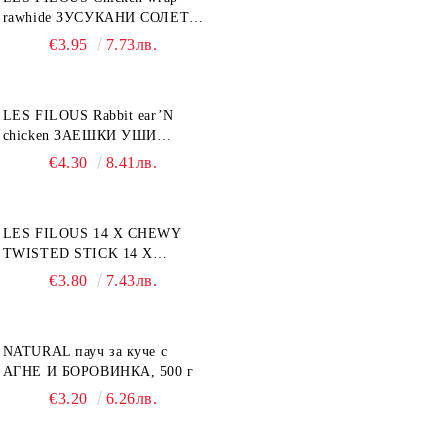
rawhide ЗУСУКАНИ СОЛЕТИ
С ПИЛЕШКО, лакомство за
€3.95
7.73лв.
куче, 100 г
LES FILOUS Rabbit ear’N
chicken ЗАЕШКИ УШИ
лакомство за куче, 50 г
€4.30
8.41лв.
LES FILOUS 14 X CHEWY
TWISTED STICK 14 X
ДЪВЧАЩИ ДЕНТАЛНИ
€3.80
7.43лв.
СОЛЕТИ за куче, УВИТИ
NATURAL пауч за куче с
АГНЕ И БОРОВИНКА, 500 г
€3.20
6.26лв.