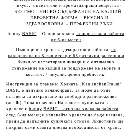
вкуса, оцветители и ароматизиращи вещества -
БЕЗ ГМО - НИСКО СЪДЪРЖАНИЕ НА КАЛЦИЙ -
ПЕРФЕКТНА ФОРМА – ВКУСНА И
ЗДРАВОСЛОВНА – ПЕРФЕКТНИ ЗЪБИ
bunny
BASIC
– Основна храна
за порастнали зайчета
от 6-ия месец
Пълноценна храна за декоративни зайчета
от
навършване на 6-тия месец с 63 различни растения и
билки
от нетретирани ливади и с оптимално
съдържание на калций
за поддържане на зъбите и
костите, + инулин: ценен пребиотик!
Инструкции за хранене
: Храната „KanienchenTraum“
BASIC е напълно балансирана. Тя може да бъде
оставена за изхранване на свободно разположение
(
ad
lib
). Това означава: Напълнете купичката за
хранене с
bunny
BASIC
– основна храна за зайчета
след 6-ия месец
и изчакайте храната да бъде изядена,
преди да напълните купичката отново. Животните ще
покрият сами своята дневна необходимост от храна.