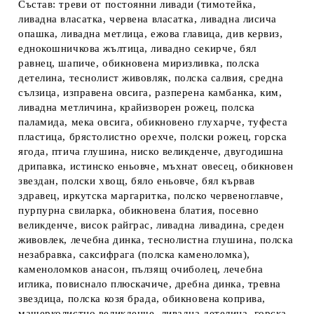
Състав
: треви от постоянни ливади (тимотейка,
ливадна власатка, червена власатка, ливадна лисича
опашка, ливадна метлица, ежова главица, див кервиз,
еднокошничкова жълтица, ливадно секирче, бял
равнец, шапиче, обикновена миризливка, полска
детелина, теснолист живовляк, полска салвия, средна
сълзица, изправена овсига, разперена камбанка, ким,
ливадна метличина, крайизворен рожец, полска
паламида, мека овсига, обикновено глухарче, туфеста
пластица, брястолистно орехче, полски рожец, горска
ягода, птича глушина, ниско великденче, двугодишна
дрипавка, истинско еньовче, мъхнат овесец, обикновен
звездан, полски хвощ, бяло еньовче, бял кървав
здравец, иркутска маргаритка, полско червеноглавче,
пурпурна свиларка, обикновена блатия, посевно
великденче, висок райграс, ливадна ливадина, среден
живовлек, лечебна динка, теснолистна глушина, полска
незабравка, саксифрага (полска каменоломка),
каменоломков анасон, пълзящ очиболец, лечебна
иглика, повиснало плюскачиче, дребна динка, тревна
звездица, полска козя брада, обикновена коприва,
мащерколистно великденче, ливадна детелина, горска