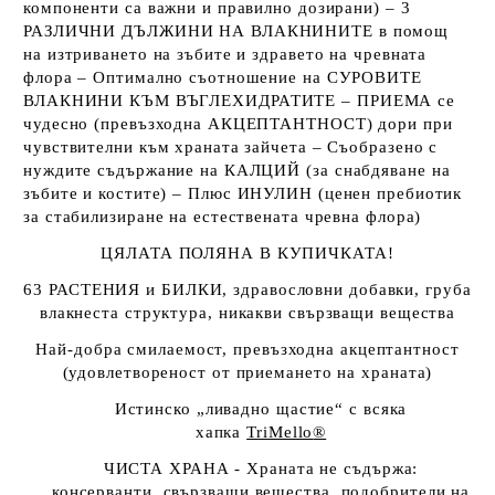
компоненти са важни и правилно дозирани)
– 3
РАЗЛИЧНИ ДЪЛЖИНИ НА ВЛАКНИНИТЕ в помощ
на изтриването на зъбите и здравето на чревната
флора – Оптимално съотношение на СУРОВИТЕ
ВЛАКНИНИ КЪМ ВЪГЛЕХИДРАТИТЕ – ПРИЕМА се
чудесно (превъзходна АКЦЕПТАНТНОСТ) дори при
чувствителни към храната зайчета – Съобразено с
нуждите съдържание на КАЛЦИЙ
(за снабдяване на
зъбите и костите)
– Плюс ИНУЛИН
(ценен пребиотик
за стабилизиране на естествената чревна флора)
ЦЯЛАТА ПОЛЯНА В КУПИЧКАТА!
63 РАСТЕНИЯ и БИЛКИ, здравословни добавки, груба
влакнеста структура, никакви свързващи вещества
Най-добра смилаемост, превъзходна акцептантност
(удовлетвореност от приемането на храната)
Истинско „ливадно щастие“ с всяка
хапка
TriMello
®
ЧИСТА ХРАНА - Храната не съдържа:
консерванти, свързващи вещества, подобрители на