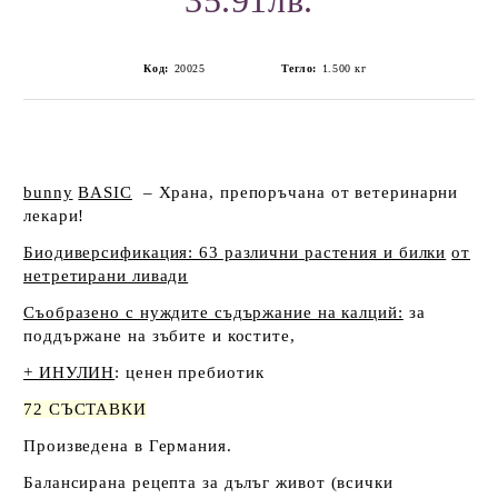
35.91лв.
Код:
20025
Тегло:
1.500
кг
bunny
BASIC
–
Храна, препоръчана от ветеринарни
лекари!
Биодиверсификация: 63 различни растения и билки
от
нетретирани ливади
Съобразено с нуждите съдържание на калций:
за
поддържане на зъбите и костите,
+ ИНУЛИН
: ценен пребиотик
72 СЪСТАВКИ
Произведена в Германия.
Балансирана рецепта за дълъг живот
(всички