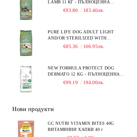
LAMB 11 КГ - ПЪЛНОЦЕННА
ФРАНЦИЯ.
ХРАНА ЗА ПОРАСНАЛИ КУЧЕТА С
€93.80
183.46лв.
ЧУВСТВИТЕЛНО ХРАНОСМИЛАНЕ,
С АГНЕ. ПОДХОДЯЩА ЗА КУЧЕТА
ОТ ВСИЧКИ ПОРОДИ НА ВЪЗРАСТ
PURE LIFE DOG ADULT LIGHT
НАД 1 ГОДИНА. БЕЗ ЗЪРНО, БЕЗ
AND/OR STERILIZED WITH
ГЛУТЕН. ПРОИЗВЕДЕНА ВЪВ
CHICKEN 12 КГ - ПЪЛНОЦЕННА
ФРАНЦИЯ.
€85.36
166.95лв.
ХРАНА ЗА ПОРАСНАЛИ КУЧЕТА
СЪС СКЛОННОСТ КЪМ
НАДНОРМЕНО ТЕГЛО И/ИЛИ
NEW FORMULA PROTECT DOG
КАСТРИРАНИ КУЧЕТА ОТ ВСИЧКИ
DERMATO 12 KG - ПЪЛНОЦЕННА
ПОРОДИ НА ВЪЗРАСТ НАД 1
ДИЕТИЧНА ХРАНА ЗА КУЧЕТА
ГОДИНА, С ПИЛЕ. БЕЗ ЗЪРНО, БЕЗ
€99.19
194.00лв.
СЪС СПЕЦИФИЧНИ ХРАНИТЕЛНИ
ГЛУТЕН. ПРОИЗВОДСТВО
ПОТРЕБНОСТИ - "ПОДПОМАГАНЕ
ФРАНЦИЯ.
НА КОЖНАТА ФУНКЦИЯ ПРИ
ДЕРМАТОЗИ И СИЛНО ИЗРАЗЕНА
Нови продукти
ЗАГУБА НА КОЗИНА".
"НАМАЛЯВАНЕ НА
НЕПОНОСИМОСТТА КЪМ НЯКОИ
GC NUTRI VITAMIN BITES 40G
СЪСТАВКИ И ХРАНИ
ВИТАМИННИ ХАПКИ 40 г