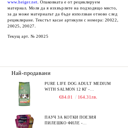
www.heiger.net
. Опаковката е от рециклируем
материал. Моля да я изхвърлите на подходящо място,
за да може материалът да бъде използван отново след
рециклиране. Текстът касае артикули с номера: 20022,
20025, 20027
.
Текущ арт. № 20025
Най-продавани
PURE LIFE DOG ADULT MEDIUM
WITH SALMON 12 КГ -
ПЪЛНОЦЕННА ХРАНА ЗА
€84.01
164.31лв.
ПОРАСНАЛИ КУЧЕТА ОТ СРЕДНИ
ПОРОДИ НА ВЪЗРАСТ НАД 1 Г, С
ТЕГЛО ОТ 10 – 25 КГ, СЪС СЬОМГА.
ПАУЧ ЗА КОТКИ ПОЕЗИЯ
БЕЗ ЗЪРНО, БЕЗ ГЛУТЕН.
ПИЛЕШКО ФИЛЕ -
ПРОИЗВЕДЕНА ВЪВ ФРАНЦИЯ.