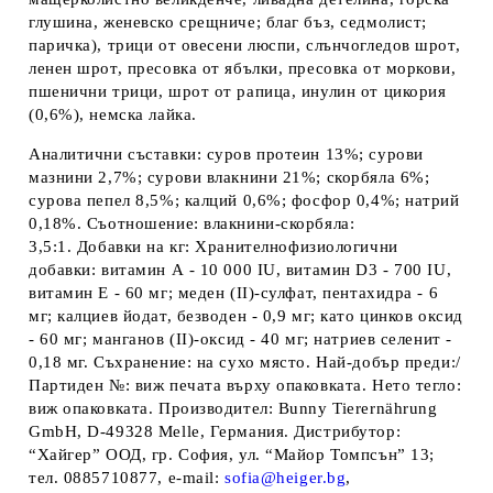
глушина, женевско срещниче; благ бъз, седмолист;
паричка), трици от овесени люспи, слънчогледов шрот,
ленен шрот, пресовка от ябълки, пресовка от моркови,
пшенични трици, шрот от рапица, инулин от цикория
(0,6%), немска лайка.
Аналитични съставки:
суров протеин 13%; сурови
мазнини 2,7%; сурови влакнини 21%; скорбяла 6%;
сурова пепел 8,5%; калций 0,6%; фосфор 0,4%; натрий
0,18%.
Съотношение: влакнини-скорбяла:
3,5:1
.
Добавки на кг:
Хранителнофизиологични
добавки: витамин А - 10 000 IU, витамин D
3
- 700 IU,
витамин Е - 60 мг; меден (II)-сулфат, пентахидра - 6
мг; калциев йодат, безводен - 0,9 мг; като цинков оксид
- 60 мг; манганов (II)-оксид - 40 мг; натриев селенит -
0,18 мг.
Съхранение
: на сухо място.
Най-добър преди:
/
Партиден №
: виж печата върху опаковката.
Нето тегло
:
виж опаковката.
Производител:
Bunny Tierernährung
GmbH, D-49328 Melle, Германия.
Дистрибутор
:
“Хайгер” ООД, гр. София, ул. “Майор Томпсън” 13;
тел. 0885710877, e-mail:
sofia@heiger.bg
,