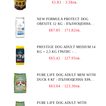
ПРОМОКОМПЛЕКТ 3 БР.
€1.83
3.58лв.
NEW FORMULA PROTECT DOG
OBESITE 12 KG - ПЪЛНОЦЕННА
ДИЕТИЧНА ХРАНА ЗА КУЧЕТА
€87.85
171.82лв.
СЪС СПЕЦИФИЧНИ ХРАНИТЕЛНИ
ПОТРЕБНОСТИ: "НАМАЛЯВАНЕ
НА НАДНОРМЕНО ТЕГЛО".
PRESTIGE DOG ADULT MEDIUM 14
"РЕГУЛИРАНЕ НА ВНОСА НА
KG + 2,5 KG ГРАТИС -
ГЛЮКОЗА (DIABETES MELLITUS)."
ПЪЛНОЦЕННА ХРАНА ЗА
€65.42
127.95лв.
ПОРАСНАЛИ КУЧЕТА ОТ СРЕДНИ
ПОРОДИ. ПРОИЗВЕДЕНА ВЪВ
ФРАНЦИЯ.
PURE LIFE DOG ADULT MINI WITH
DUCK 8 КГ - ПЪЛНОЦЕННА ХРАНА
ЗА ПОРАСНАЛИ КУЧЕТА ОТ
€63.04
123.30лв.
ДРЕБНИ ПОРОДИ НА ВЪЗРАСТ
НАД 10 МЕСЕЦА И С ТЕГЛО ПОД
10 КГ, С ПАТИЦА. БЕЗ ЗЪРНО, БЕЗ
PURE LIFE DOG ADULT WITH
ГЛУТЕН. ПРОИЗВЕДЕНА ВЪВ