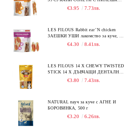
лакомство за куче, 100 г
€3.95
7.73лв.
LES FILOUS Rabbit ear’N chicken
ЗАЕШКИ УШИ лакомство за куче, 50
г
€4.30
8.41лв.
LES FILOUS 14 X CHEWY TWISTED
STICK 14 X ДЪВЧАЩИ ДЕНТАЛНИ
СОЛЕТИ за куче, УВИТИ
€3.80
7.43лв.
NATURAL пауч за куче с АГНЕ И
БОРОВИНКА, 500 г
€3.20
6.26лв.