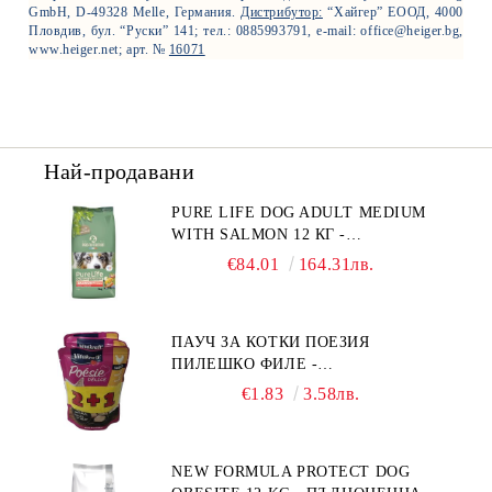
GmbH, D-49328 Melle, Германия.
Дистрибутор:
“Хайгер” ЕООД, 4000
Пловдив, бул. “Руски” 141; тел.: 0885993791, e-mail: office@heiger.bg,
www.heiger.net; арт. №
16071
Най-продавани
PURE LIFE DOG ADULT MEDIUM
WITH SALMON 12 КГ -
ПЪЛНОЦЕННА ХРАНА ЗА
€84.01
164.31лв.
ПОРАСНАЛИ КУЧЕТА ОТ СРЕДНИ
ПОРОДИ НА ВЪЗРАСТ НАД 1 Г, С
ТЕГЛО ОТ 10 – 25 КГ, СЪС СЬОМГА.
ПАУЧ ЗА КОТКИ ПОЕЗИЯ
БЕЗ ЗЪРНО, БЕЗ ГЛУТЕН.
ПИЛЕШКО ФИЛЕ -
ПРОИЗВЕДЕНА ВЪВ ФРАНЦИЯ.
ПРОМОКОМПЛЕКТ 3 БР.
€1.83
3.58лв.
NEW FORMULA PROTECT DOG