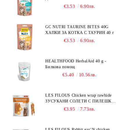
€3.53
6.90лв.
GC NUTRI TAURINE BITES 40G
ХАПКИ ЗА КОТКА С ТАУРИН 40 г
€3.53
6.90лв.
HEALTHFOOD HerbalAid 40 g -
Билкова помощ
€5.40
10.56лв.
LES FILOUS Chicken wrap rawhide
ЗУСУКАНИ СОЛЕТИ С ПИЛЕШКО,
лакомство за куче, 100 г
€3.95
7.73лв.
LES FILOUS Rabbit ear’N chicken