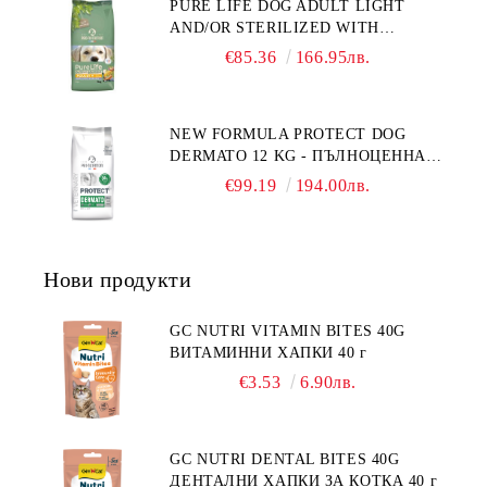
PURE LIFE DOG ADULT LIGHT
НАД 1 ГОДИНА. БЕЗ ЗЪРНО, БЕЗ
AND/OR STERILIZED WITH
ГЛУТЕН. ПРОИЗВЕДЕНА ВЪВ
CHICKEN 12 КГ - ПЪЛНОЦЕННА
ФРАНЦИЯ.
€85.36
166.95лв.
ХРАНА ЗА ПОРАСНАЛИ КУЧЕТА
СЪС СКЛОННОСТ КЪМ
НАДНОРМЕНО ТЕГЛО И/ИЛИ
NEW FORMULA PROTECT DOG
КАСТРИРАНИ КУЧЕТА ОТ ВСИЧКИ
DERMATO 12 KG - ПЪЛНОЦЕННА
ПОРОДИ НА ВЪЗРАСТ НАД 1
ДИЕТИЧНА ХРАНА ЗА КУЧЕТА
ГОДИНА, С ПИЛЕ. БЕЗ ЗЪРНО, БЕЗ
€99.19
194.00лв.
СЪС СПЕЦИФИЧНИ ХРАНИТЕЛНИ
ГЛУТЕН. ПРОИЗВОДСТВО
ПОТРЕБНОСТИ - "ПОДПОМАГАНЕ
ФРАНЦИЯ.
НА КОЖНАТА ФУНКЦИЯ ПРИ
ДЕРМАТОЗИ И СИЛНО ИЗРАЗЕНА
Нови продукти
ЗАГУБА НА КОЗИНА".
"НАМАЛЯВАНЕ НА
НЕПОНОСИМОСТТА КЪМ НЯКОИ
GC NUTRI VITAMIN BITES 40G
СЪСТАВКИ И ХРАНИ
ВИТАМИННИ ХАПКИ 40 г
€3.53
6.90лв.
GC NUTRI DENTAL BITES 40G
ДЕНТАЛНИ ХАПКИ ЗА КОТКА 40 г