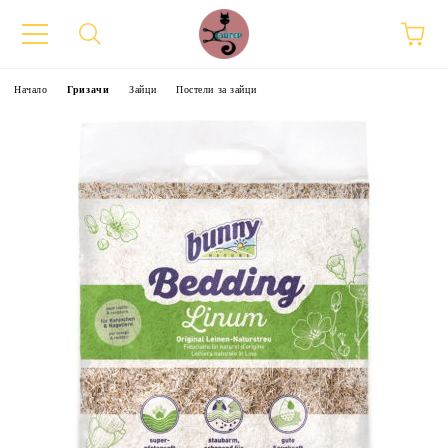
Начало
Гризачи
Зайци
Постели за зайци