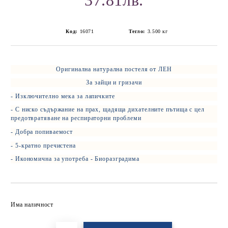
37.81лв.
Код:
16071
Тегло:
3.500
кг
Оригинална натурална постеля от ЛЕН
За зайци и гризачи
- Изключително мека за лапичките
- С ниско съдържание на прах, щадяща дихателните пътища с цел
предотвратяване на респираторни проблеми
- Добра попиваемост
- 5-кратно пречистена
- Икономична за употреба - Биоразградима
Добави в желани
Има наличност