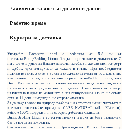
Заявление за достъп до лични данни
Работно време
Куриери за доставка
Употреба:
Настелете слой с дебелина от 5-8 см от
постелята
BunnyBedding
Linum
,
без да го притискате и уплътнявате
.
С
него ще осигурите на Вашите животни незабавен максимален комфорт
и удобна, суха повърхност за лежане и тичане. При необходимост
подменете замърсените с урина и екскременти места от постелята, ако
има такива, с нова, допълнителна порция
bunnyBedding Linum
; така
Вие и Вашите животни ще получите възможността да се наслаждавате
на чиста клетка в продължение на седмици. В зависимост от размера
на клетката и броя на животните в нея
bunnyBedding Linum
ще остане
суха за 14 дена и надеждно ще свързва амоняка.
За да поддържате по природосъобразен и естествен начин чистотата в
клетката използвайте
препарата CARE NATURAL (
alles
Kl
ä
rchen
),
който е 100% натурален
и не съдържа добавени химикали.
BunnyBedding Linum
е естествен продукт и може да бъде изхвърлян,
без да вреди на природата.
Съхранение:
на сухо място.
Производител:
Bunny Tierernährung