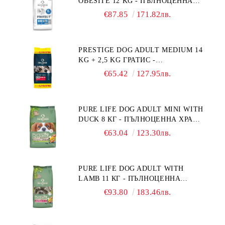
OBESITE 12 KG - ПЪЛНОЦЕННА
ДИЕТИЧНА ХРАНА ЗА КУЧЕТА
€87.85
171.82лв.
СЪС СПЕЦИФИЧНИ ХРАНИТЕЛНИ
ПОТРЕБНОСТИ: "НАМАЛЯВАНЕ
НА НАДНОРМЕНО ТЕГЛО".
PRESTIGE DOG ADULT MEDIUM 14
"РЕГУЛИРАНЕ НА ВНОСА НА
KG + 2,5 KG ГРАТИС -
ГЛЮКОЗА (DIABETES MELLITUS)."
ПЪЛНОЦЕННА ХРАНА ЗА
€65.42
127.95лв.
ПОРАСНАЛИ КУЧЕТА ОТ СРЕДНИ
ПОРОДИ. ПРОИЗВЕДЕНА ВЪВ
ФРАНЦИЯ.
PURE LIFE DOG ADULT MINI WITH
DUCK 8 КГ - ПЪЛНОЦЕННА ХРАНА
ЗА ПОРАСНАЛИ КУЧЕТА ОТ
€63.04
123.30лв.
ДРЕБНИ ПОРОДИ НА ВЪЗРАСТ
НАД 10 МЕСЕЦА И С ТЕГЛО ПОД
10 КГ, С ПАТИЦА. БЕЗ ЗЪРНО, БЕЗ
PURE LIFE DOG ADULT WITH
ГЛУТЕН. ПРОИЗВЕДЕНА ВЪВ
LAMB 11 КГ - ПЪЛНОЦЕННА
ФРАНЦИЯ.
ХРАНА ЗА ПОРАСНАЛИ КУЧЕТА С
€93.80
183.46лв.
ЧУВСТВИТЕЛНО ХРАНОСМИЛАНЕ,
С АГНЕ. ПОДХОДЯЩА ЗА КУЧЕТА
ОТ ВСИЧКИ ПОРОДИ НА ВЪЗРАСТ