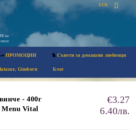
EUR
Я на
rance
ПРОМОЦИИ
Съвети за домашни любимци
latazor, Gimborn
Блог
€3.27
винче - 400г
 Menu Vital
6.40лв.