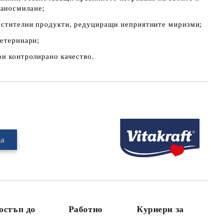
аносмилане;
растителни продукти, редуциращи неприятните миризми;
ветеринари;
ри контролирано качество.
Добави в желани
остъп до
Работно
Куриери за