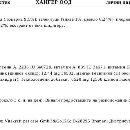
ство
ХАЙГЕР ООД
лични да
од (люцерна 9,5%); зеленчуци (тиква 1%, цвекло 0,24%); плодо
0,2%; екстракт от юка шидигера.
итамин А, 2236 IU 3a672b, витамин А; 839 IU 3a671, витамин D
инк (цинков оксид); 12,44 mg 3b502, манган (манганов (II) окси
нтахидрат). Технологични добавки: 6520 mg 1g568 клиноптилол
о (около 3 с. л. на ден). Винаги предоставяйте на разположение 
л
: Vitakraft pet care GmbH&Co.KG; D-28295 Bremen;
Дистрибу