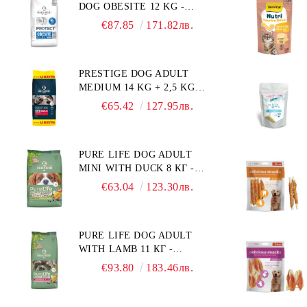
DOG OBESITE 12 KG -
ПЪЛНОЦЕННА ДИЕТИЧНА
€87.85
171.82лв.
ХРАНА ЗА КУЧЕТА СЪС
СПЕЦИФИЧНИ
ХРАНИТЕЛНИ
PRESTIGE DOG ADULT
ПОТРЕБНОСТИ:
MEDIUM 14 KG + 2,5 KG
"НАМАЛЯВАНЕ НА
ГРАТИС - ПЪЛНОЦЕННА
НАДНОРМЕНО ТЕГЛО".
€65.42
127.95лв.
ХРАНА ЗА ПОРАСНАЛИ
"РЕГУЛИРАНЕ НА ВНОСА
КУЧЕТА ОТ СРЕДНИ
НА ГЛЮКОЗА (DIABETES
ПОРОДИ. ПРОИЗВЕДЕНА
MELLITUS)."
PURE LIFE DOG ADULT
ВЪВ ФРАНЦИЯ.
MINI WITH DUCK 8 КГ -
ПЪЛНОЦЕННА ХРАНА ЗА
€63.04
123.30лв.
ПОРАСНАЛИ КУЧЕТА ОТ
ДРЕБНИ ПОРОДИ НА
ВЪЗРАСТ НАД 10 МЕСЕЦА И
PURE LIFE DOG ADULT
С ТЕГЛО ПОД 10 КГ, С
WITH LAMB 11 КГ -
ПАТИЦА. БЕЗ ЗЪРНО, БЕЗ
ПЪЛНОЦЕННА ХРАНА ЗА
ГЛУТЕН. ПРОИЗВЕДЕНА
€93.80
183.46лв.
ПОРАСНАЛИ КУЧЕТА С
ВЪВ ФРАНЦИЯ.
ЧУВСТВИТЕЛНО
ХРАНОСМИЛАНЕ, С АГНЕ.