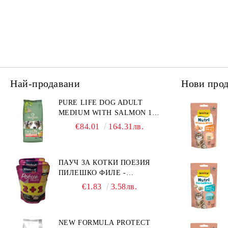
Най-продавани
Нови про
PURE LIFE DOG ADULT
MEDIUM WITH SALMON 12
КГ - ПЪЛНОЦЕННА ХРАНА
€84.01
164.31лв.
ЗА ПОРАСНАЛИ КУЧЕТА ОТ
СРЕДНИ ПОРОДИ НА
ВЪЗРАСТ НАД 1 Г, С ТЕГЛО
ПАУЧ ЗА КОТКИ ПОЕЗИЯ
ОТ 10 – 25 КГ, СЪС СЬОМГА.
ПИЛЕШКО ФИЛЕ -
БЕЗ ЗЪРНО, БЕЗ ГЛУТЕН.
ПРОМОКОМПЛЕКТ 3 БР.
ПРОИЗВЕДЕНА ВЪВ
€1.83
3.58лв.
ФРАНЦИЯ.
NEW FORMULA PROTECT