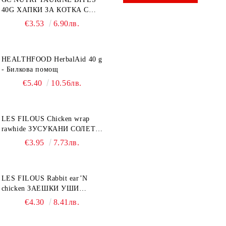
40G ХАПКИ ЗА КОТКА С
ТАУРИН 40 г
€3.53
6.90лв.
HEALTHFOOD HerbalAid 40 g
- Билкова помощ
€5.40
10.56лв.
LES FILOUS Chicken wrap
rawhide ЗУСУКАНИ СОЛЕТИ
С ПИЛЕШКО, лакомство за
€3.95
7.73лв.
куче, 100 г
LES FILOUS Rabbit ear’N
chicken ЗАЕШКИ УШИ
лакомство за куче, 50 г
€4.30
8.41лв.