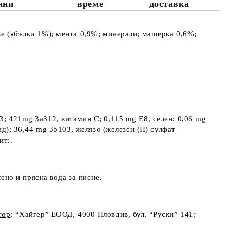
нни
време
доставка
ве (ябълки 1%); мента 0,9%; минерали; мащерка 0,6%;
3
; 421mg 3а312, витамин С; 0,115 mg Е8, селен; 0,06 mg
д); 36,44 mg 3b103, желязо (железен (II) сулфат
ит:.
сено и прясна вода за пиене.
тор
: “Хайгер” EООД, 4000 Пловдив, бул. “Руски” 141;