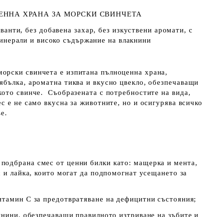
ННА ХРАНА ЗА МОРСКИ СВИНЧЕТА
ванти, без добавена захар, без изкуствени аромати, с
инерали и високо съдържание на влакнини
рски свинчета е изпитана пълноценна храна,
ябълка, ароматна тиква и вкусно цвекло, обезпечаващи
ото свинче. Съобразената с потребностите на вида,
с е не само вкусна за животните, но и осигурява всичко
е.
 подбрана смес от ценни билки като: мащерка и мента,
с и лайка, които могат да подпомогнат усещането за
витамин С
за предотвратяване на дефицитни състояния;
книни, обезпечаващи правилното изтриване на зъбите и