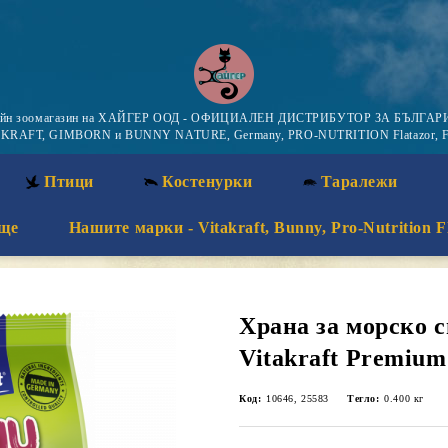
айн зоомагазин на ХАЙГЕР ООД - ОФИЦИАЛЕН ДИСТРИБУТОР ЗА БЪЛГАРИ
KRAFT, GIMBORN и BUNNY NATURE, Germany, PRO-NUTRITION Flatazor, F
Птици
Костенурки
Таралежи
ще
Нашите марки - Vitakraft, Bunny, Pro-Nutrition F
Храна за морско с
Vitakraft Premium
Код:
10646, 25583
Тегло:
0.400
кг