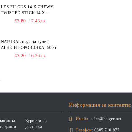
LES FILOUS 14 X CHEWY
TWISTED STICK 14 X
ДЪВЧАЩИ ДЕНТАЛНИ
€3.80
7.43лв.
СОЛЕТИ за куче, УВИТИ
NATURAL пауч за куче с
АГНЕ И БОРОВИНКА, 500 г
€3.20
6.26лв.
е
Информация за контакти:
Имейл:
sales@heiger.net
рация за
Куриери за
те данни
доставка
Телефон:
0885 710 877