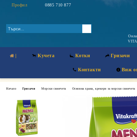
Профил
0885 710 877
Онл
VITA
|
Кучета
Котки
Гризачи
Контакти
Виж о
Начало
Гризачи
Морски свинчета
Основна храна, крекери за морски свинчета