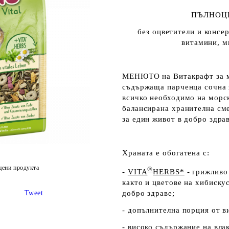
ПЪЛНОЦЕ
без оцветители и консер
витамини, м
МЕНЮТО на Витакрафт за мо
съдържаща парченца сочна 
всичко необходимо на морск
балансирана хранителна сме
за един живот в добро здрав
Храната е обогатена с:
цени продукта
®
-
VITA
HERBS
*
- грижливо
както и цветове на хибиску
Tweet
добро здраве;
- допълнителна порция от 
- високо съдържание на вла