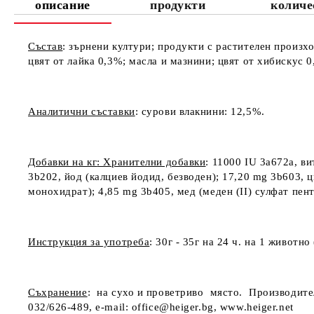
описание
продукти
количе
Състав
: зърнени култури; продукти с растителен произх
цвят от лайка 0,3%; масла и мазнини; цвят от хибискус 
Аналитични съставки
: сурови влакнини: 12,5%.
Добавки на кг
: Хранителни добавки
: 11000 IU 3a672a, в
3b202, йод (калциев йодид, безводен); 17,20 mg 3b603, ц
монохидрат); 4,85 mg 3b405, мед (меден (II) сулфат пе
Инструкция за употреба
: 30г - 35г на 24 ч. на 1 животн
Съхранение
:
на сухо и проветриво място.
Производите
032/626-489, e-mail: office@heiger.bg, www.heiger.net