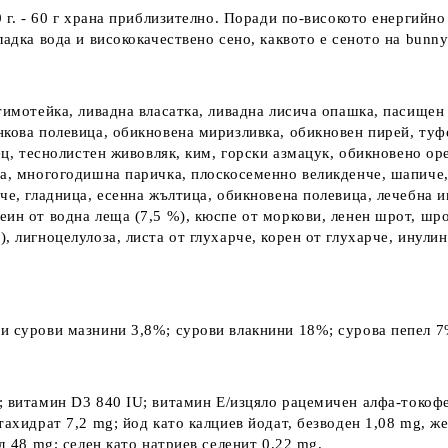
0 г. - 60 г храна приблизително. Поради по-високото енергийн
ладка вода и висококачествено сено, каквото е сеното на bunn
имотейка, ливадна власатка, ливадна лисича опашка, пасищен 
нкова полевица, обикновена миризливка, обикновен пирей, туф
нец, теснолистен живовляк, ким, горски азмацук, обикновено о
да, многогодишна паричка, плоскосеменно великденче, шапиче,
че, гладница, есенна жълтица, обикновена полевица, лечебна и
ин от водна леща (7,5 %), кюспе от моркови, ленен шрот, шро
 лигноцелулоза, листа от глухарче, корен от глухарче, инулин
и сурови мазнини 3,8%; сурови влакнини 18%; сурова пепел 7
; витамин D
3
840 IU; витамин Е/изцяло рацемичен алфа-токофе
тахидрат 7,2 mg; йод като калциев йодат, безводен 1,08 mg, же
д 48 mg; селен като натриев селенит 0,22 mg.