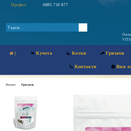
Профил
0885 710 877
Онл
VITA
|
Кучета
Котки
Гризачи
Контакти
Виж о
Начало
Гризачи