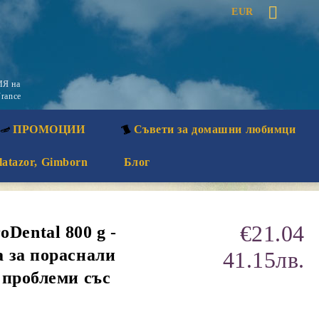
EUR
Я на
rance
ПРОМОЦИИ
Съвети за домашни любимци
latazor, Gimborn
Блог
€21.04
ental 800 g -
 за пораснали
41.15лв.
 проблеми със