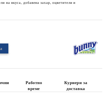
ли на вкуса, добавена захар, оцветители и
Добави в желани
лични
Работно
Куриери за
време
доставка