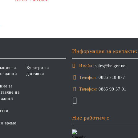
е
Информация за контакти:
Имейл:
sales@heiger.net
рация за
Куриери за
те данни
доставка
Телефон:
0885 710 877
ние за
Телефон:
0885 99 37 91
тавяне на
 данни
итки
Ние работим с
но време