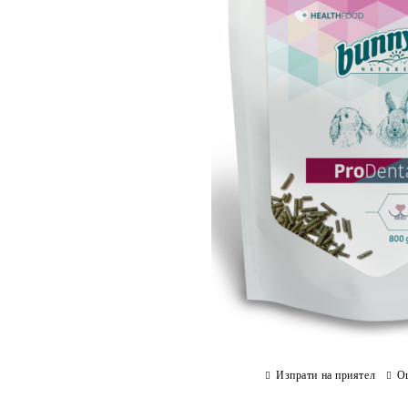
Изпрати на приятел
О