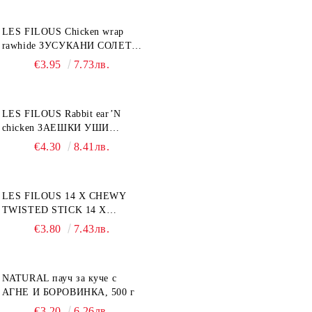
LES FILOUS Chicken wrap
rawhide ЗУСУКАНИ СОЛЕТИ
С ПИЛЕШКО, лакомство за
€3.95
7.73лв.
куче, 100 г
LES FILOUS Rabbit ear’N
chicken ЗАЕШКИ УШИ
лакомство за куче, 50 г
€4.30
8.41лв.
LES FILOUS 14 X CHEWY
TWISTED STICK 14 X
ДЪВЧАЩИ ДЕНТАЛНИ
€3.80
7.43лв.
СОЛЕТИ за куче, УВИТИ
NATURAL пауч за куче с
АГНЕ И БОРОВИНКА, 500 г
€3.20
6.26лв.