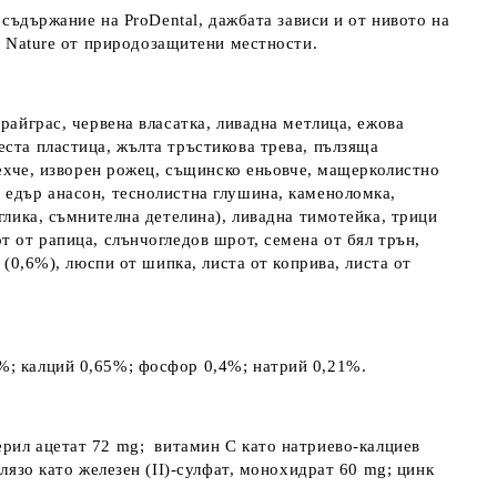
о съдържание на
ProDental
, дажбата зависи и от нивото на
y
Nature
от природозащитени местности.
райграс, червена власатка, ливадна метлица, ежова
еста пластица, жълта тръстикова трева, пълзяща
рехче, изворен рожец, същинско еньовче, мащерколистно
 едър анасон, теснолистна глушина, каменоломка,
глика, съмнителна детелина), ливадна тимотейка, трици
т от рапица, слънчогледов шрот, семена от бял трън,
 (0,6%), люспи от шипка, листа от коприва, листа от
%; калций 0,65%; фосфор 0,4%; натрий 0,21%.
рил ацетат 72 mg; витамин С като натриево-калциев
лязо като железен (II)-сулфат, монохидрат 60 mg; цинк