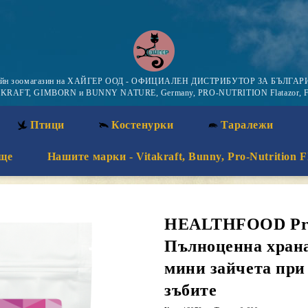
айн зоомагазин на ХАЙГЕР ООД - ОФИЦИАЛЕН ДИСТРИБУТОР ЗА БЪЛГАРИ
KRAFT, GIMBORN и BUNNY NATURE, Germany, PRO-NUTRITION Flatazor, F
Птици
Костенурки
Таралежи
ще
Нашите марки - Vitakraft, Bunny, Pro-Nutrition F
HEALTHFOOD ProD
Пълноценна храна
мини зайчета при
зъбите