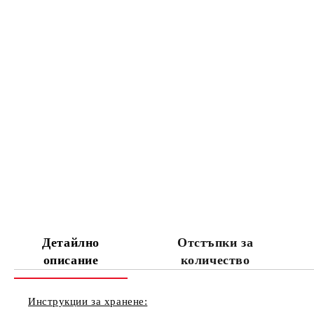
Детайлно
Отстъпки за
описание
количество
Инструкции за хранене: