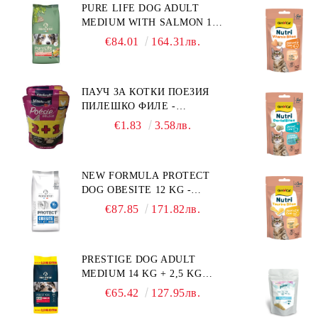
PURE LIFE DOG ADULT
MEDIUM WITH SALMON 12
КГ - ПЪЛНОЦЕННА ХРАНА
€84.01
164.31лв.
ЗА ПОРАСНАЛИ КУЧЕТА ОТ
СРЕДНИ ПОРОДИ НА
ВЪЗРАСТ НАД 1 Г, С ТЕГЛО
ПАУЧ ЗА КОТКИ ПОЕЗИЯ
ОТ 10 – 25 КГ, СЪС СЬОМГА.
ПИЛЕШКО ФИЛЕ -
БЕЗ ЗЪРНО, БЕЗ ГЛУТЕН.
ПРОМОКОМПЛЕКТ 3 БР.
ПРОИЗВЕДЕНА ВЪВ
€1.83
3.58лв.
ФРАНЦИЯ.
NEW FORMULA PROTECT
DOG OBESITE 12 KG -
ПЪЛНОЦЕННА ДИЕТИЧНА
€87.85
171.82лв.
ХРАНА ЗА КУЧЕТА СЪС
СПЕЦИФИЧНИ
ХРАНИТЕЛНИ
PRESTIGE DOG ADULT
ПОТРЕБНОСТИ:
MEDIUM 14 KG + 2,5 KG
"НАМАЛЯВАНЕ НА
ГРАТИС - ПЪЛНОЦЕННА
НАДНОРМЕНО ТЕГЛО".
€65.42
127.95лв.
ХРАНА ЗА ПОРАСНАЛИ
"РЕГУЛИРАНЕ НА ВНОСА
КУЧЕТА ОТ СРЕДНИ
НА ГЛЮКОЗА (DIABETES