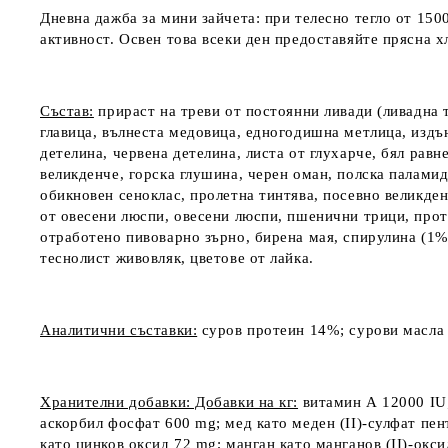
Дневна дажба за мини зайчета: при телесно тегло от 150
активност. Освен това всеки ден предоставяйте прясна х
Състав:
прираст на треви от постоянни ливади (ливадна т
главица, вълнеста медовица, едногодишна метлица, издъ
детелина, червена детелина, листа от глухарче, бял рав
великденче, горска глушина, черен оман, полска палами
обикновен сеноклас, пролетна тинтява, посевно великден
от овесени люспи, овесени люспи, пшенични трици, проте
отработено пивоварно зърно, бирена мая, спирулина (1%),
теснолист живовляк, цветове от лайка.
Аналитични съставки:
суров протеин 14%; сурови масла 
Хранителни добавки: Добавки на кг:
витамин А 12000 IU
аскорбил фосфат 600 mg; мед като меден (II)-сулфат пен
като цинков оксид 72 mg; манган като манганов (II)-окси