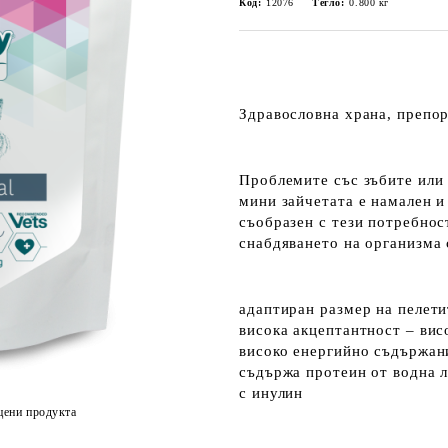
Код:
12076
Тегло:
0.800
кг
Здравословна храна, препор
Проблемите със зъбите или 
мини зайчетата е намален и 
съобразен с тези потребнос
снабдяването на организма 
адаптиран размер на пелети
висока акцептантност – вис
високо енергийно съдържани
съдържа протеин от водна 
с инулин
цени продукта