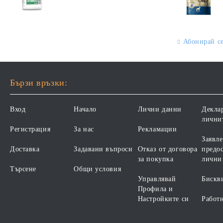
ХРАНА ЗА КУЧЕТА СЪС
ВЪЗРАСТ НАД 1 ГОДИНА, С
СПЕЦИФИЧНИ
ПИЛЕ. БЕЗ ЗЪРНО, БЕЗ
ХРАНИТЕЛНИ
ГЛУТЕН. ПРОИЗВОДСТВО
ПОТРЕБНОСТИ -
ФРАНЦИЯ.
"ПОДПОМАГАНЕ НА
Абонирай с
КОЖНАТА ФУНКЦИЯ ПРИ
ДЕРМАТОЗИ И СИЛНО
ИЗРАЗЕНА ЗАГУБА НА
КОЗИНА". "НАМАЛЯВАНЕ
Бързи връзки:
НА НЕПОНОСИМОСТТА
КЪМ НЯКОИ СЪСТАВКИ И
Вход
Начало
Лични данни
Декла
ХРАНИ
лични
Регистрация
За нас
Рекламации
Заявле
Доставка
Задавани въпроси
Отказ от договора
предос
за покупка
лични
Търсене
Общи условия
Управлявай
Бискв
Профила и
Настройките си
Работ