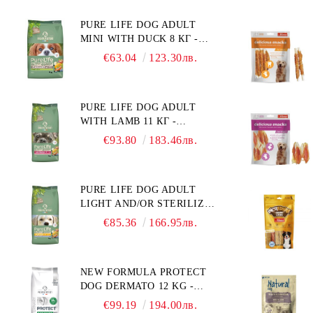
ПОРОДИ. ПРОИЗВЕДЕНА
MELLITUS)."
PURE LIFE DOG ADULT
ВЪВ ФРАНЦИЯ.
MINI WITH DUCK 8 КГ -
ПЪЛНОЦЕННА ХРАНА ЗА
€63.04
123.30лв.
ПОРАСНАЛИ КУЧЕТА ОТ
ДРЕБНИ ПОРОДИ НА
ВЪЗРАСТ НАД 10 МЕСЕЦА И
PURE LIFE DOG ADULT
С ТЕГЛО ПОД 10 КГ, С
WITH LAMB 11 КГ -
ПАТИЦА. БЕЗ ЗЪРНО, БЕЗ
ПЪЛНОЦЕННА ХРАНА ЗА
ГЛУТЕН. ПРОИЗВЕДЕНА
€93.80
183.46лв.
ПОРАСНАЛИ КУЧЕТА С
ВЪВ ФРАНЦИЯ.
ЧУВСТВИТЕЛНО
ХРАНОСМИЛАНЕ, С АГНЕ.
PURE LIFE DOG ADULT
ПОДХОДЯЩА ЗА КУЧЕТА
LIGHT AND/OR STERILIZED
ОТ ВСИЧКИ ПОРОДИ НА
WITH CHICKEN 12 КГ -
ВЪЗРАСТ НАД 1 ГОДИНА.
€85.36
166.95лв.
ПЪЛНОЦЕННА ХРАНА ЗА
БЕЗ ЗЪРНО, БЕЗ ГЛУТЕН.
ПОРАСНАЛИ КУЧЕТА СЪС
ПРОИЗВЕДЕНА ВЪВ
СКЛОННОСТ КЪМ
ФРАНЦИЯ.
NEW FORMULA PROTECT
НАДНОРМЕНО ТЕГЛО И/
DOG DERMATO 12 KG -
ИЛИ КАСТРИРАНИ КУЧЕТА
ПЪЛНОЦЕННА ДИЕТИЧНА
ОТ ВСИЧКИ ПОРОДИ НА
€99.19
194.00лв.