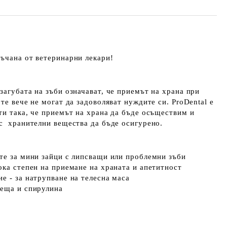
ъчана от ветеринарни лекари!
загубата на зъби означават, че приемът на храна при
те вече не могат да задоволяват нуждите си. ProDental е
ти така, че приемът на храна да бъде осъществим и
с хранителни вещества да бъде осигурено.
те за мини зайци с липсващи или проблемни зъби
ока степен на приемане на храната и апетитност
е - за натрупване на телесна маса
леща и спирулина