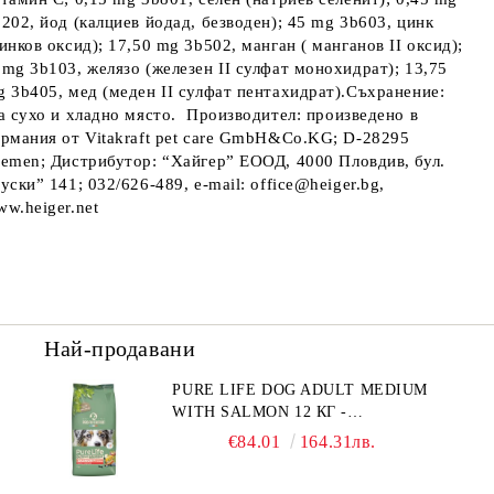
202, йод (калциев йодад, безводен); 45 mg 3b603, цинк
инков оксид); 17,50 mg 3b502, манган ( манганов II оксид);
mg 3b103, желязо (железен II сулфат монохидрат); 13,75
 3b405, мед (меден II сулфат пентахидрат).
Съхранение:
а сухо и хладно място.
Производител
: произведено в
рмания от Vitakraft pet care GmbH&Co.KG; D-28295
remen;
Дистрибутор
: “Хайгер” EООД, 4000 Пловдив, бул.
уски” 141; 032/626-489, e-mail: office@heiger.bg,
w.heiger.net
Най-продавани
PURE LIFE DOG ADULT MEDIUM
WITH SALMON 12 КГ -
ПЪЛНОЦЕННА ХРАНА ЗА
€84.01
164.31лв.
ПОРАСНАЛИ КУЧЕТА ОТ СРЕДНИ
ПОРОДИ НА ВЪЗРАСТ НАД 1 Г, С