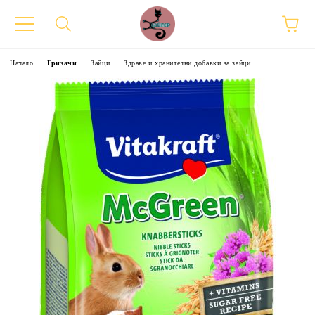
Начало
Гризачи
Зайци
Здраве и хранителни добавки за зайци