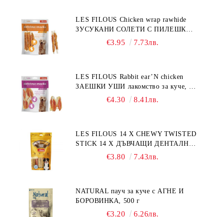
LES FILOUS Chicken wrap rawhide
ЗУСУКАНИ СОЛЕТИ С ПИЛЕШКО,
лакомство за куче, 100 г
€3.95
7.73лв.
LES FILOUS Rabbit ear’N chicken
ЗАЕШКИ УШИ лакомство за куче, 50
г
€4.30
8.41лв.
LES FILOUS 14 X CHEWY TWISTED
STICK 14 X ДЪВЧАЩИ ДЕНТАЛНИ
СОЛЕТИ за куче, УВИТИ
€3.80
7.43лв.
NATURAL пауч за куче с АГНЕ И
БОРОВИНКА, 500 г
€3.20
6.26лв.