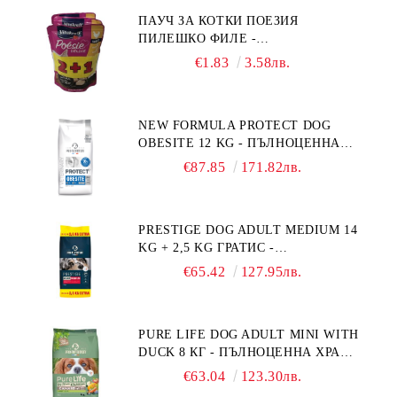
ТЕГЛО ОТ 10 – 25 КГ, СЪС СЬОМГА.
ПАУЧ ЗА КОТКИ ПОЕЗИЯ
БЕЗ ЗЪРНО, БЕЗ ГЛУТЕН.
ПИЛЕШКО ФИЛЕ -
ПРОИЗВЕДЕНА ВЪВ ФРАНЦИЯ.
ПРОМОКОМПЛЕКТ 3 БР.
€1.83
3.58лв.
NEW FORMULA PROTECT DOG
OBESITE 12 KG - ПЪЛНОЦЕННА
ДИЕТИЧНА ХРАНА ЗА КУЧЕТА
€87.85
171.82лв.
СЪС СПЕЦИФИЧНИ ХРАНИТЕЛНИ
ПОТРЕБНОСТИ: "НАМАЛЯВАНЕ
НА НАДНОРМЕНО ТЕГЛО".
PRESTIGE DOG ADULT MEDIUM 14
"РЕГУЛИРАНЕ НА ВНОСА НА
KG + 2,5 KG ГРАТИС -
ГЛЮКОЗА (DIABETES MELLITUS)."
ПЪЛНОЦЕННА ХРАНА ЗА
€65.42
127.95лв.
ПОРАСНАЛИ КУЧЕТА ОТ СРЕДНИ
ПОРОДИ. ПРОИЗВЕДЕНА ВЪВ
ФРАНЦИЯ.
PURE LIFE DOG ADULT MINI WITH
DUCK 8 КГ - ПЪЛНОЦЕННА ХРАНА
ЗА ПОРАСНАЛИ КУЧЕТА ОТ
€63.04
123.30лв.
ДРЕБНИ ПОРОДИ НА ВЪЗРАСТ