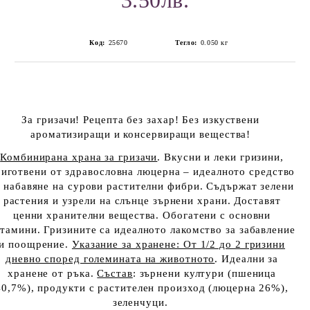
3.50лв.
Код:
25670
Тегло:
0.050
кг
За гризачи! Рецепта без захар! Без изкуствени
ароматизиращи и консервиращи вещества!
Комбинирана храна за гризачи
. Вкусни и леки гризини,
иготвени от здравословна люцерна – идеалното средство
а набавяне на сурови растителни фибри. Съдържат зелени
растения и узрели на слънце зърнени храни. Доставят
ценни хранителни вещества. Обогатени с основни
тамини. Гризините са идеалното лакомство за забавление
и поощрение.
Указание за хранене
: От 1/2 до 2 гризини
дневно според големината на животното
. Идеални за
хранене от ръка.
Състав
: зърнени култури (пшеница
40,7%), продукти с растителен произход (люцерна 26%),
зеленчуци.