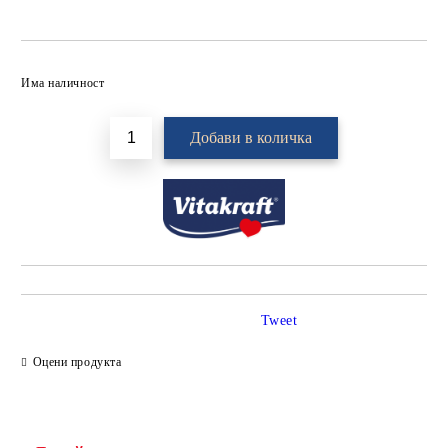
Добави в желани
Има наличност
Tweet
Оцени продукта