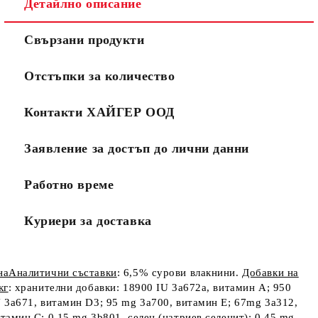
Детайлно описание
Свързани продукти
Отстъпки за количество
Контакти ХАЙГЕР ООД
Заявление за достъп до лични данни
Работно време
Куриери за доставка
наАналитични съставки
: 6,5% сурови влакнини.
Добавки на
кг
: хранителни добавки: 18900 IU 3a672a, витамин А; 950
 3a671, витамин D
3
; 95 mg 3a700, витамин Е; 67mg 3a312,
тамин С; 0,15 mg 3b801, селен (натриев селенит); 0,45 mg