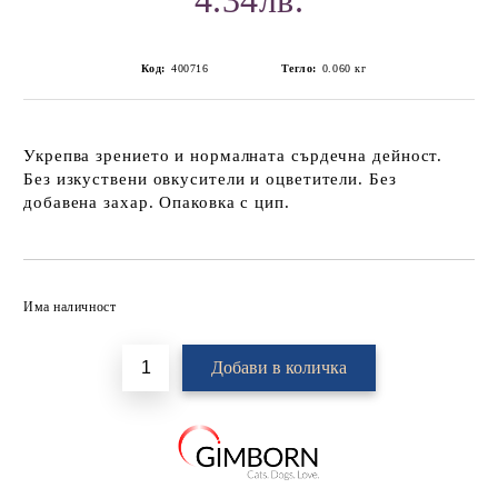
4.34лв.
Код:
400716
Тегло:
0.060
кг
Укрепва зрението и нормалната сърдечна дейност.
Без изкуствени овкусители и оцветители. Без
добавена захар. Опаковка с цип.
Добави в желани
Има наличност