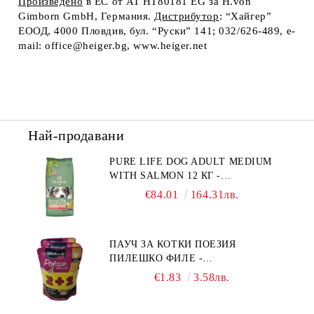
Произведено
в
ЕС от AT HT80181 EG за H.von
Gimborn GmbH, Германия.
Дистрибутор
:
“Хайгер”
ЕООД, 4000 Пловдив, бул. “Руски” 141; 032/626-489, e-
mail: office@heiger.bg, www.heiger.net
Най-продавани
PURE LIFE DOG ADULT MEDIUM
WITH SALMON 12 КГ -
ПЪЛНОЦЕННА ХРАНА ЗА
€84.01
164.31лв.
ПОРАСНАЛИ КУЧЕТА ОТ СРЕДНИ
ПОРОДИ НА ВЪЗРАСТ НАД 1 Г, С
ТЕГЛО ОТ 10 – 25 КГ, СЪС СЬОМГА.
ПАУЧ ЗА КОТКИ ПОЕЗИЯ
БЕЗ ЗЪРНО, БЕЗ ГЛУТЕН.
ПИЛЕШКО ФИЛЕ -
ПРОИЗВЕДЕНА ВЪВ ФРАНЦИЯ.
ПРОМОКОМПЛЕКТ 3 БР.
€1.83
3.58лв.