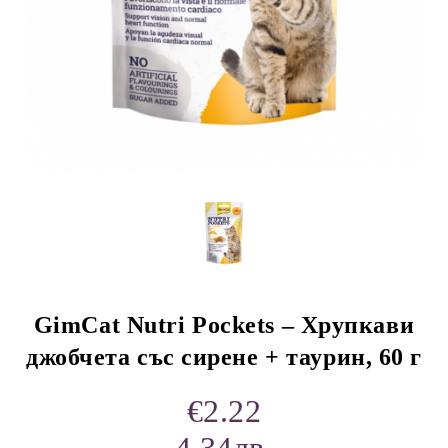
rition Flatazor,
GimCat Nutri Pockets – Хрупкави
джобчета със сирене + таурин, 60 г
€2.22