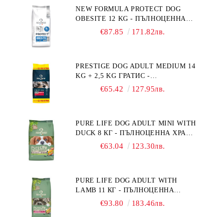
NEW FORMULA PROTECT DOG
OBESITE 12 KG - ПЪЛНОЦЕННА
ДИЕТИЧНА ХРАНА ЗА КУЧЕТА
€87.85
171.82лв.
СЪС СПЕЦИФИЧНИ ХРАНИТЕЛНИ
ПОТРЕБНОСТИ: "НАМАЛЯВАНЕ
НА НАДНОРМЕНО ТЕГЛО".
PRESTIGE DOG ADULT MEDIUM 14
"РЕГУЛИРАНЕ НА ВНОСА НА
KG + 2,5 KG ГРАТИС -
ГЛЮКОЗА (DIABETES MELLITUS)."
ПЪЛНОЦЕННА ХРАНА ЗА
€65.42
127.95лв.
ПОРАСНАЛИ КУЧЕТА ОТ СРЕДНИ
ПОРОДИ. ПРОИЗВЕДЕНА ВЪВ
ФРАНЦИЯ.
PURE LIFE DOG ADULT MINI WITH
DUCK 8 КГ - ПЪЛНОЦЕННА ХРАНА
ЗА ПОРАСНАЛИ КУЧЕТА ОТ
€63.04
123.30лв.
ДРЕБНИ ПОРОДИ НА ВЪЗРАСТ
НАД 10 МЕСЕЦА И С ТЕГЛО ПОД
10 КГ, С ПАТИЦА. БЕЗ ЗЪРНО, БЕЗ
PURE LIFE DOG ADULT WITH
ГЛУТЕН. ПРОИЗВЕДЕНА ВЪВ
LAMB 11 КГ - ПЪЛНОЦЕННА
ФРАНЦИЯ.
ХРАНА ЗА ПОРАСНАЛИ КУЧЕТА С
€93.80
183.46лв.
ЧУВСТВИТЕЛНО ХРАНОСМИЛАНЕ,