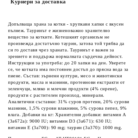
Куриери за доставка
Допълваща храна за котки
- хрупкави хапки с вкусен
пълнеж. Тауринът е жизненоважно хранително
вещество за котките. Котешкият организъм не
произвежда достатъчно таурин, затова той трябва да
си го доставя чрез храната. Тауринът е важен за
зрението и поддържа нормалната сърдечна дейност.
Инструкции за употреба:
до 20 хапки на ден. Уверете
се, че котката има постоянен достъп до прясна вода за
пиене.
Състав:
зърнени култури, месо и животински
продукти, масла и мазнини, протеинови екстракти от
зеленчуци, мляко и млечни продукти (4% сирене),
продукти с растителен произход, минерали.
Аналитични съставки:
31% суров протеин, 20% сурови
мазнини, 1,5% сурови влакнини, 5% сурова пепел, 9%
влага.
Добавки на кг:
Хранителни добавки: витамин А
(3a672a): 9000 IU; витамин D3 (3a671): 630 IU;
витамин E (3а700): 90 mg; таурин (3a370): 1000 mg.