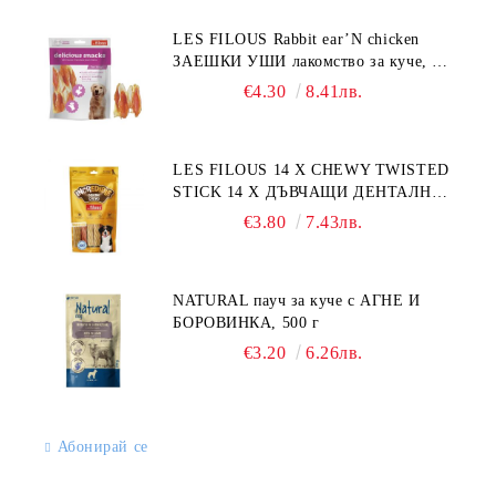
LES FILOUS Rabbit ear’N chicken
ЗАЕШКИ УШИ лакомство за куче, 50
г
€4.30
8.41лв.
LES FILOUS 14 X CHEWY TWISTED
STICK 14 X ДЪВЧАЩИ ДЕНТАЛНИ
СОЛЕТИ за куче, УВИТИ
€3.80
7.43лв.
NATURAL пауч за куче с АГНЕ И
БОРОВИНКА, 500 г
€3.20
6.26лв.
Абонирай се