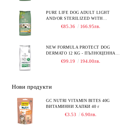
С АГНЕ. ПОДХОДЯЩА ЗА КУЧЕТА
ОТ ВСИЧКИ ПОРОДИ НА ВЪЗРАСТ
PURE LIFE DOG ADULT LIGHT
НАД 1 ГОДИНА. БЕЗ ЗЪРНО, БЕЗ
AND/OR STERILIZED WITH
ГЛУТЕН. ПРОИЗВЕДЕНА ВЪВ
CHICKEN 12 КГ - ПЪЛНОЦЕННА
ФРАНЦИЯ.
€85.36
166.95лв.
ХРАНА ЗА ПОРАСНАЛИ КУЧЕТА
СЪС СКЛОННОСТ КЪМ
НАДНОРМЕНО ТЕГЛО И/ИЛИ
NEW FORMULA PROTECT DOG
КАСТРИРАНИ КУЧЕТА ОТ ВСИЧКИ
DERMATO 12 KG - ПЪЛНОЦЕННА
ПОРОДИ НА ВЪЗРАСТ НАД 1
ДИЕТИЧНА ХРАНА ЗА КУЧЕТА
ГОДИНА, С ПИЛЕ. БЕЗ ЗЪРНО, БЕЗ
€99.19
194.00лв.
СЪС СПЕЦИФИЧНИ ХРАНИТЕЛНИ
ГЛУТЕН. ПРОИЗВОДСТВО
ПОТРЕБНОСТИ - "ПОДПОМАГАНЕ
ФРАНЦИЯ.
НА КОЖНАТА ФУНКЦИЯ ПРИ
ДЕРМАТОЗИ И СИЛНО ИЗРАЗЕНА
Нови продукти
ЗАГУБА НА КОЗИНА".
"НАМАЛЯВАНЕ НА
НЕПОНОСИМОСТТА КЪМ НЯКОИ
GC NUTRI VITAMIN BITES 40G
СЪСТАВКИ И ХРАНИ
ВИТАМИННИ ХАПКИ 40 г
€3.53
6.90лв.