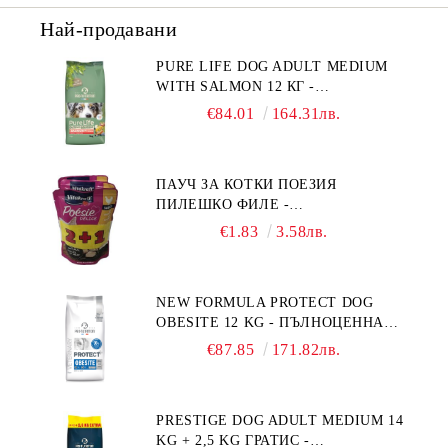
Най-продавани
PURE LIFE DOG ADULT MEDIUM
WITH SALMON 12 КГ -
ПЪЛНОЦЕННА ХРАНА ЗА
€84.01
164.31лв.
ПОРАСНАЛИ КУЧЕТА ОТ СРЕДНИ
ПОРОДИ НА ВЪЗРАСТ НАД 1 Г, С
ТЕГЛО ОТ 10 – 25 КГ, СЪС СЬОМГА.
ПАУЧ ЗА КОТКИ ПОЕЗИЯ
БЕЗ ЗЪРНО, БЕЗ ГЛУТЕН.
ПИЛЕШКО ФИЛЕ -
ПРОИЗВЕДЕНА ВЪВ ФРАНЦИЯ.
ПРОМОКОМПЛЕКТ 3 БР.
€1.83
3.58лв.
NEW FORMULA PROTECT DOG
OBESITE 12 KG - ПЪЛНОЦЕННА
ДИЕТИЧНА ХРАНА ЗА КУЧЕТА
€87.85
171.82лв.
СЪС СПЕЦИФИЧНИ ХРАНИТЕЛНИ
ПОТРЕБНОСТИ: "НАМАЛЯВАНЕ
НА НАДНОРМЕНО ТЕГЛО".
PRESTIGE DOG ADULT MEDIUM 14
"РЕГУЛИРАНЕ НА ВНОСА НА
KG + 2,5 KG ГРАТИС -
ГЛЮКОЗА (DIABETES MELLITUS)."