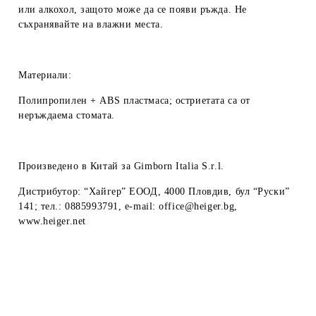
или алкохол, защото може да се появи ръжда. Не
съхранявайте на влажни места.
Материали:
Полипропилен + ABS пластмаса; остриетата са от
неръждаема стомата.
Произведено
в Китай за Gimborn Italia S.r.l.
Дистрибутор
: “Хайгер” ЕООД, 4000 Пловдив, бул “Руски”
141; тел.: 0885993791, e-mail: office@heiger.bg,
www.heiger.net