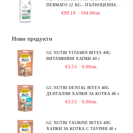
DERMATO 12 KG - ПЪЛНОЦЕННА
ПОРОДИ НА ВЪЗРАСТ НАД 1
ДИЕТИЧНА ХРАНА ЗА КУЧЕТА
ГОДИНА, С ПИЛЕ. БЕЗ ЗЪРНО, БЕЗ
€99.19
194.00лв.
СЪС СПЕЦИФИЧНИ ХРАНИТЕЛНИ
ГЛУТЕН. ПРОИЗВОДСТВО
ПОТРЕБНОСТИ - "ПОДПОМАГАНЕ
ФРАНЦИЯ.
НА КОЖНАТА ФУНКЦИЯ ПРИ
ДЕРМАТОЗИ И СИЛНО ИЗРАЗЕНА
Нови продукти
ЗАГУБА НА КОЗИНА".
"НАМАЛЯВАНЕ НА
НЕПОНОСИМОСТТА КЪМ НЯКОИ
GC NUTRI VITAMIN BITES 40G
СЪСТАВКИ И ХРАНИ
ВИТАМИННИ ХАПКИ 40 г
€3.53
6.90лв.
GC NUTRI DENTAL BITES 40G
ДЕНТАЛНИ ХАПКИ ЗА КОТКА 40 г
€3.53
6.90лв.
GC NUTRI TAURINE BITES 40G
ХАПКИ ЗА КОТКА С ТАУРИН 40 г