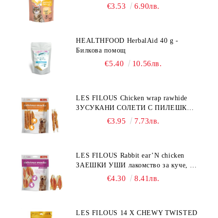
€3.53
6.90лв.
HEALTHFOOD HerbalAid 40 g -
Билкова помощ
€5.40
10.56лв.
LES FILOUS Chicken wrap rawhide
ЗУСУКАНИ СОЛЕТИ С ПИЛЕШКО,
лакомство за куче, 100 г
€3.95
7.73лв.
LES FILOUS Rabbit ear’N chicken
ЗАЕШКИ УШИ лакомство за куче, 50
г
€4.30
8.41лв.
LES FILOUS 14 X CHEWY TWISTED