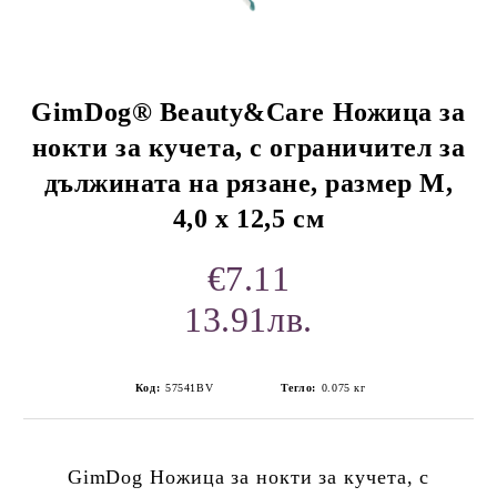
GimDog® Beauty&Care Ножица за
нокти за кучета, с ограничител за
дължината на рязане, размер M,
rition Flatazor,
4,0 х 12,5 см
€7.11
13.91лв.
Код:
57541BV
Тегло:
0.075
кг
GimDog Ножица за нокти за кучета, с