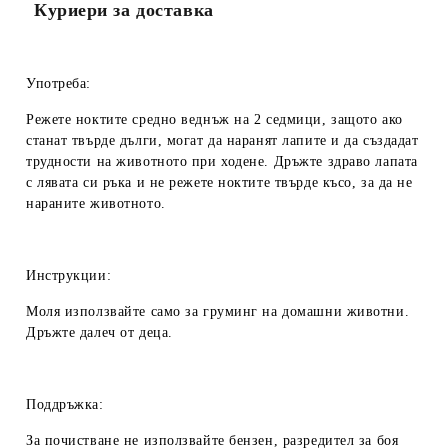
Куриери за доставка
Употреба:
Режете ноктите средно веднъж на 2 седмици, защото ако
станат твърде дълги, могат да наранят лапите и да създадат
трудности на животното при ходене. Дръжте здраво лапата
с лявата си ръка и не режете ноктите твърде късо, за да не
нараните животното.
Инструкции:
Моля използвайте само за груминг на домашни животни.
Дръжте далеч от деца.
Поддръжка:
За почистване не използвайте бензен, разредител за боя