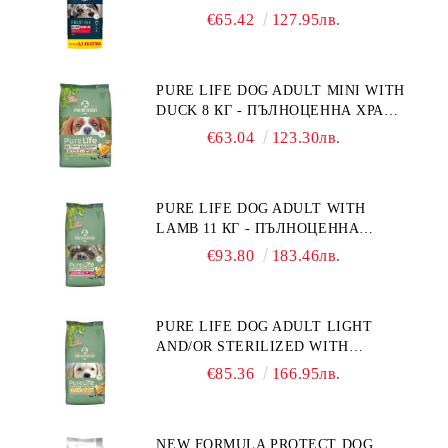
ПЪЛНОЦЕННА ХРАНА ЗА
€65.42
127.95лв.
ПОРАСНАЛИ КУЧЕТА ОТ СРЕДНИ
ПОРОДИ. ПРОИЗВЕДЕНА ВЪВ
ФРАНЦИЯ.
PURE LIFE DOG ADULT MINI WITH
DUCK 8 КГ - ПЪЛНОЦЕННА ХРАНА
ЗА ПОРАСНАЛИ КУЧЕТА ОТ
€63.04
123.30лв.
ДРЕБНИ ПОРОДИ НА ВЪЗРАСТ
НАД 10 МЕСЕЦА И С ТЕГЛО ПОД
10 КГ, С ПАТИЦА. БЕЗ ЗЪРНО, БЕЗ
PURE LIFE DOG ADULT WITH
ГЛУТЕН. ПРОИЗВЕДЕНА ВЪВ
LAMB 11 КГ - ПЪЛНОЦЕННА
ФРАНЦИЯ.
ХРАНА ЗА ПОРАСНАЛИ КУЧЕТА С
€93.80
183.46лв.
ЧУВСТВИТЕЛНО ХРАНОСМИЛАНЕ,
С АГНЕ. ПОДХОДЯЩА ЗА КУЧЕТА
ОТ ВСИЧКИ ПОРОДИ НА ВЪЗРАСТ
PURE LIFE DOG ADULT LIGHT
НАД 1 ГОДИНА. БЕЗ ЗЪРНО, БЕЗ
AND/OR STERILIZED WITH
ГЛУТЕН. ПРОИЗВЕДЕНА ВЪВ
CHICKEN 12 КГ - ПЪЛНОЦЕННА
ФРАНЦИЯ.
€85.36
166.95лв.
ХРАНА ЗА ПОРАСНАЛИ КУЧЕТА
СЪС СКЛОННОСТ КЪМ
НАДНОРМЕНО ТЕГЛО И/ИЛИ
NEW FORMULA PROTECT DOG
КАСТРИРАНИ КУЧЕТА ОТ ВСИЧКИ